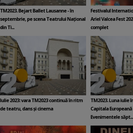
TM2023. Bejart Ballet Lausanne - în
Festivalul Internati
septembrie, pe scena Teatrului Naţional
Ariel Valcea Fest 20
din Ti...
complet
Iulie 2023: vara TM2023 continuă în ritm
TM2023. Luna iulie î
de teatru, dans și cinema
Capitala Europeană a
Evenimentele săpt...