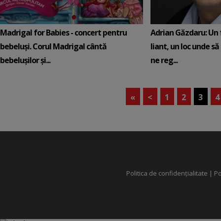
Madrigal for Babies - concert pentru
Adrian Găzdaru: Un 
bebeluși. Corul Madrigal cântă
liant, un loc unde să
bebelușilor și...
ne reg...
«
<
1
2
3
4
Politica de confidențialitate
|
Po