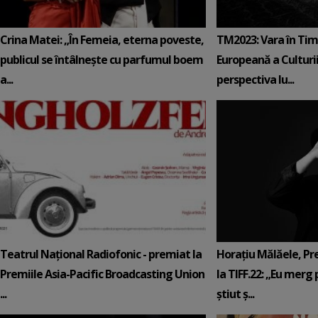
Crina Matei: „În Femeia, eterna poveste,
TM2023: Vara în Tim
publicul se întâlnește cu parfumul boem
Europeană a Culturii 
a...
perspectiva lu...
Teatrul Național Radiofonic - premiat la
Horațiu Mălăele, Pr
Premiile Asia-Pacific Broadcasting Union
la TIFF.22: „Eu merg 
...
știut ș...