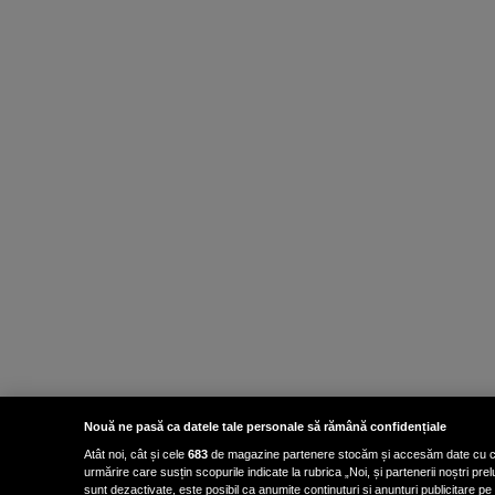
Nouă ne pasă ca datele tale personale să rămână confidențiale
Atât noi, cât și cele
683
de magazine partenere stocăm și accesăm date cu carac
urmărire care susțin scopurile indicate la rubrica „Noi, și partenerii noștri p
sunt dezactivate, este posibil ca anumite conținuturi și anunțuri publicitare pe