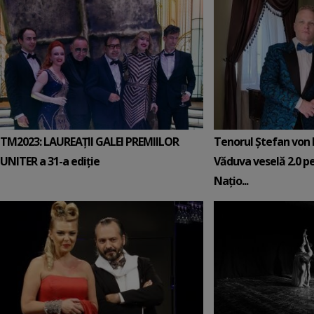
TM2023: LAUREAȚII GALEI PREMIILOR
Tenorul Ştefan von K
UNITER a 31-a ediție
Văduva veselă 2.0 pe
Naţio...