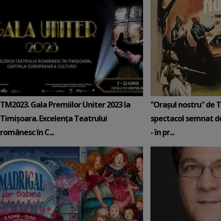
TM2023. Gala Premiilor Uniter 2023 la
''Oraşul nostru'' de
Timișoara. Excelența Teatrului
spectacol semnat d
românesc în C...
- în pr...