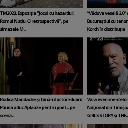
TM2023. Expoziţia "Jocul cu hazardul:
“Văduva veselă 2.0” 
Romul Nuţiu. O retrospectivă", pe
Bucureștiul cu tenor
simezele M...
Korch în distribuție
Rodica Mandache şi tânărul actor Eduard
Vara evenimentelor 
Păuna aduc Aplauze pentru poet... pe
Național din Timișo
scenă...
GIRLS STORY și THE..