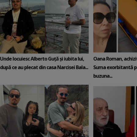
Unde locuiesc Alberto Guță și iubita lui,
Oana Roman, achiziț
după ce au plecat din casa Narcisei Bala...
Suma exorbitantă pe
buzuna...