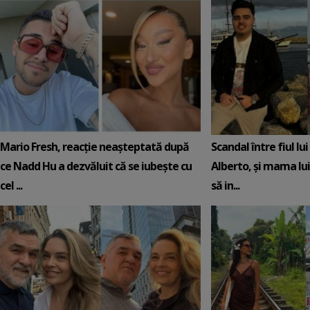
Mario Fresh, reacție neașteptată după
Scandal între fiul lu
ce Nadd Hu a dezvăluit că se iubește cu
Alberto, și mama lui
cel ...
să in...