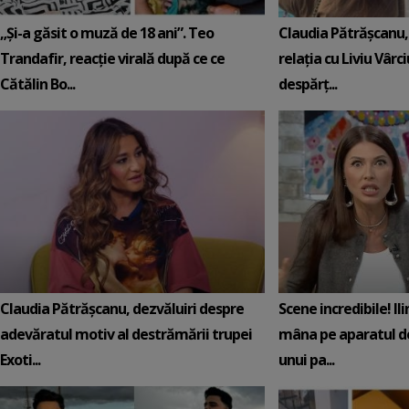
„Și-a găsit o muză de 18 ani”. Teo
Claudia Pătrășcanu,
Trandafir, reacție virală după ce ce
relația cu Liviu Vârci
Cătălin Bo...
despărț...
Claudia Pătrășcanu, dezvăluiri despre
Scene incredibile! Il
adevăratul motiv al destrămării trupei
mâna pe aparatul de
Exoti...
unui pa...