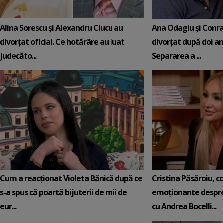
Alina Sorescu și Alexandru Ciucu au
Ana Odagiu și Conra
divorțat oficial. Ce hotărâre au luat
divorțat după doi ani
judecăto...
Separarea a ...
Cum a reacționat Violeta Bănică după ce
Cristina Păsăroiu, c
s-a spus că poartă bijuterii de mii de
emoționante despre
eur...
cu Andrea Bocelli...