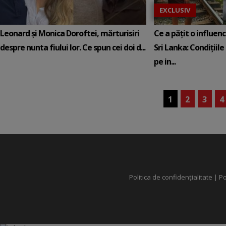
EXCLUSIV
Leonard și Monica Doroftei, mărturisiri
Ce a pățit o influen
despre nunta fiului lor. Ce spun cei doi d...
Sri Lanka: Condițiile
pe in...
1
2
3
4
Politica de confidențialitate
|
Po