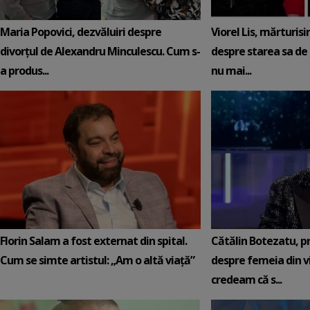
Maria Popovici, dezvăluiri despre
Viorel Lis, mărturisi
divorțul de Alexandru Minculescu. Cum s-
despre starea sa de 
a produs...
nu mai...
Florin Salam a fost externat din spital.
Cătălin Botezatu, pr
Cum se simte artistul: „Am o altă viață”
despre femeia din vi
credeam că s...