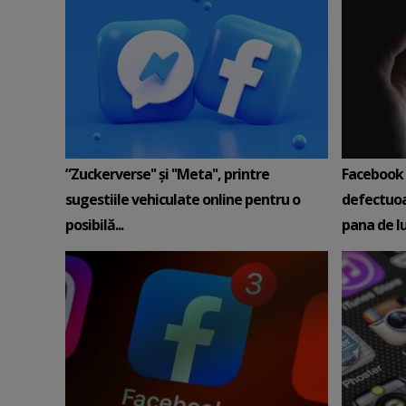
”Zuckerverse'' şi ''Meta'', printre
Facebook 
sugestiile vehiculate online pentru o
defectuoa
posibilă...
pana de lun