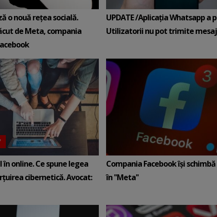
ă o nouă rețea socială.
UPDATE /Aplicaţia Whatsapp a pi
ăcut de Meta, compania
Utilizatorii nu pot trimite mesa
acebook
V
l în online. Ce spune legea
Compania Facebook îşi schimbă
țuirea cibernetică. Avocat:
în ''Meta''