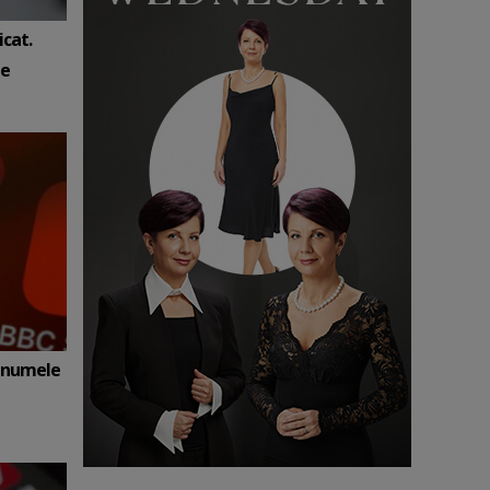
cat.
je
 numele