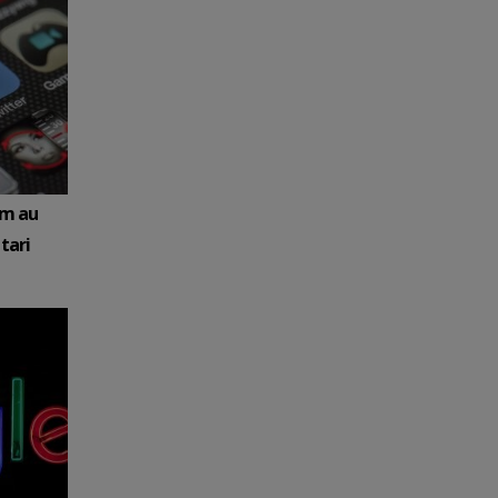
am au
tari