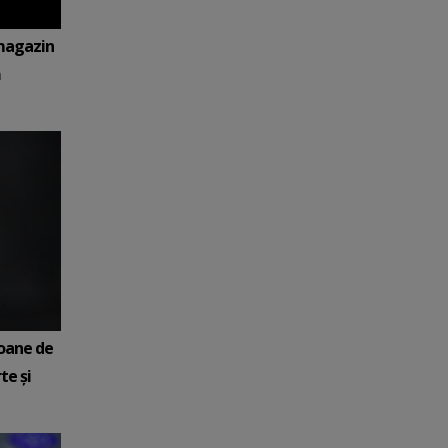
 magazin
ă
ioane de
te şi