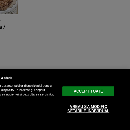
.
a /
 a oferi:
caracteristicilor dispozitivului pentru
ispozitiv. Publicitate și conținut
ACCEPT TOATE
area audienței și dezvoltarea serviciilor.
drepturile rezervate.
VREAU SA MODIFIC
SETARILE INDIVIDUAL