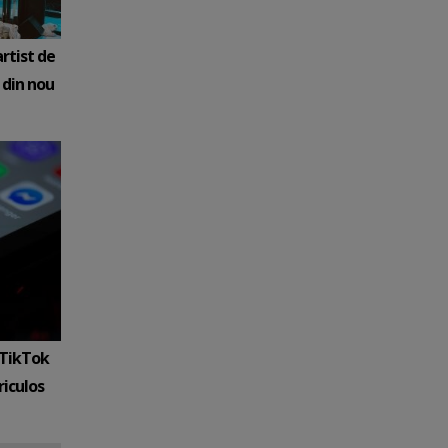
rtist de
 din nou
 TikTok
iculos