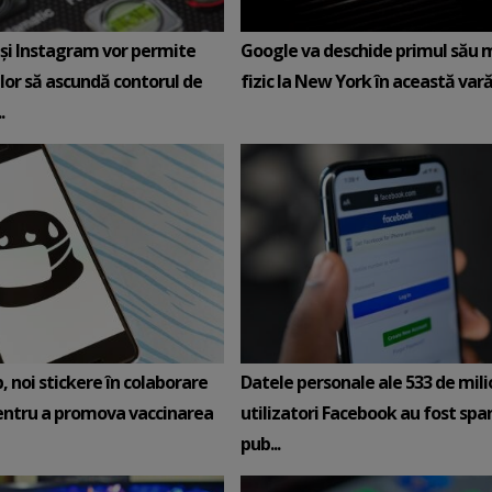
şi Instagram vor permite
Google va deschide primul său
ilor să ascundă contorul de
fizic la New York în această var
.
 noi stickere în colaborare
Datele personale ale 533 de mil
ntru a promova vaccinarea
utilizatori Facebook au fost spar
pub...