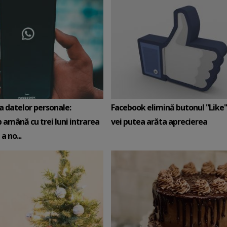
a datelor personale:
Facebook elimină butonul ''Like''
amână cu trei luni intrarea
vei putea arăta aprecierea
a no...