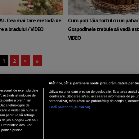
AL. Cea mai tare metodă de
Cum poți tăia tortul cu un pahar
e a bradului / VIDEO
Gospodinele trebuie să vadă ast
VIDEO
1
2
>
»
Atât noi, cât și partenerii noștri prelucrăm datele pentru
ersonal, de exemplu date
Utilizarea unor date precise de geolocație. Scanarea activă a 
Vezi versiune mobil
 activați tehnologiile de
identificare. Stocarea și/sau accesarea informațiilor de pe un d
e pentru a oferi:”, iar
personalizat, măsurători ale publicității și de conținut, cercet
Dacă tehnologiile de
Listă parteneri (furnizori)
ialitate
|
Politica cookies
|
| Copyright 2026 - Toate 
Gestionați preferințele
care le vedeți să nu fie la
 sau pentru a vă retrage
a de jos a paginii web sau
 Preferințele dvs. vor
nxt.196
politica privind
YesMy