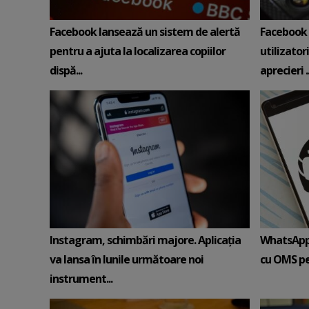
Facebook lansează un sistem de alertă
Facebook 
pentru a ajuta la localizarea copiilor
utilizator
dispă...
aprecieri ..
Instagram, schimbări majore. Aplicația
WhatsApp,
va lansa în lunile următoare noi
cu OMS pe
instrument...