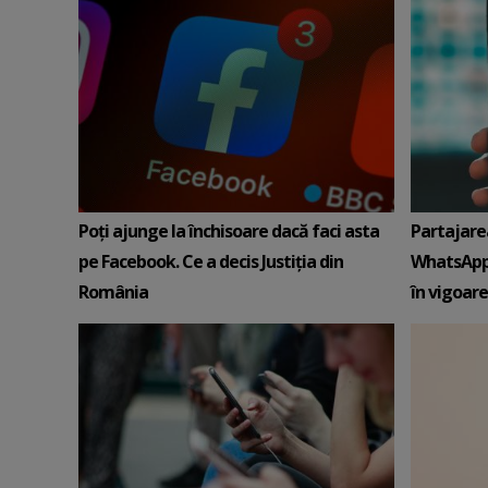
Poți ajunge la închisoare dacă faci asta
Partajare
pe Facebook. Ce a decis Justiția din
WhatsApp 
România
în vigoare 