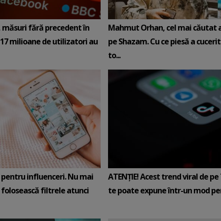
 măsuri fără precedent în
Mahmut Orhan, cel mai căutat a
 17 milioane de utilizatori au
pe Shazam. Cu ce piesă a cucerit
to...
 pentru influenceri. Nu mai
ATENȚIE! Acest trend viral de pe
 folosească filtrele atunci
te poate expune într-un mod per