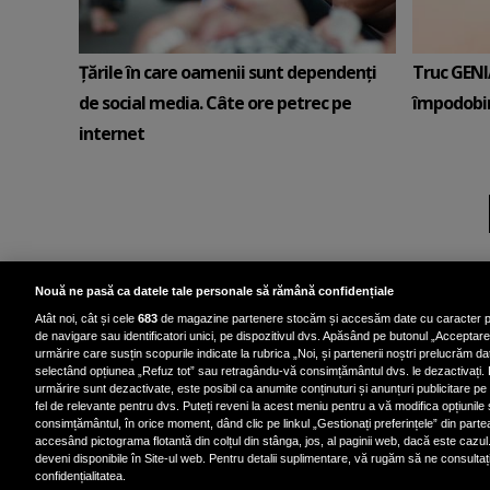
Țările în care oamenii sunt dependenți
Truc GENI
de social media. Câte ore petrec pe
împodobir
internet
Nouă ne pasă ca datele tale personale să rămână confidențiale
Atât noi, cât și cele
683
de magazine partenere stocăm și accesăm date cu caracter p
de navigare sau identificatori unici, pe dispozitivul dvs. Apăsând pe butonul „Acceptare”,
urmărire care susțin scopurile indicate la rubrica „Noi, și partenerii noștri prelucrăm dat
selectând opțiunea „Refuz tot” sau retragându-vă consimțământul dvs. le dezactivați. 
Politica de confidenț
urmărire sunt dezactivate, este posibil ca anumite conținuturi și anunțuri publicitare pe 
fel de relevante pentru dvs. Puteți reveni la acest meniu pentru a vă modifica opțiunile
consimțământul, în orice moment, dând clic pe linkul „Gestionați preferințele” din parte
accesând pictograma flotantă din colțul din stânga, jos, al paginii web, dacă este cazul.
deveni disponibile în Site-ul web. Pentru detalii suplimentare, vă rugăm să ne consultați 
confidențialitatea.