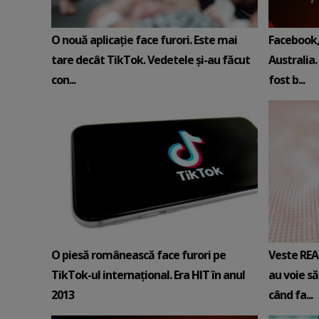
O nouă aplicație face furori. Este mai
Facebook,
tare decât TikTok. Vedetele și-au făcut
Australia.
con...
fost b...
O piesă românească face furori pe
Veste REA
TikTok-ul internațional. Era HIT în anul
au voie să
2013
când fa...