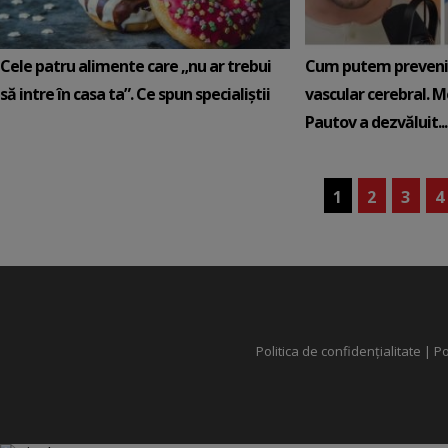
Cele patru alimente care „nu ar trebui
Cum putem preveni 
să intre în casa ta”. Ce spun specialiștii
vascular cerebral. M
Pautov a dezvăluit...
1
2
3
4
Politica de confidențialitate
|
Po