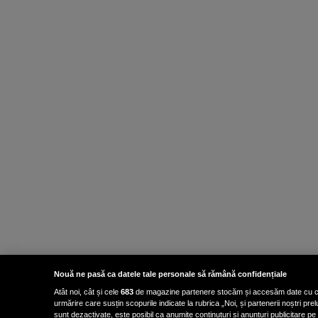
Nouă ne pasă ca datele tale personale să rămână confidențiale
Atât noi, cât și cele
683
de magazine partenere stocăm și accesăm date cu carac
urmărire care susțin scopurile indicate la rubrica „Noi, și partenerii noștri p
sunt dezactivate, este posibil ca anumite conținuturi și anunțuri publicitare pe