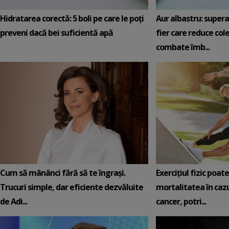
Hidratarea corectă: 5 boli pe care le poți
Aur albastru: super
preveni dacă bei suficientă apă
fier care reduce cole
combate îmb...
Cum să mânânci fără să te îngrași.
Exercițiul fizic poat
Trucuri simple, dar eficiente dezvăluite
mortalitatea în cazu
de Adi...
cancer, potri...