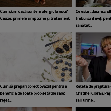
Cum știm dacă suntem alergic la nuci?
Ce este „doomscrolli
Cauze, primele simptome și tratament
trebui să îl eviți pen
sănătat...
Cum să prepari corect ovăzul pentru a
Rețeta de prăjitură
beneficia de toate proprietățile sale:
Cristinei Cioran. Paș
rețet...
să îi urme...