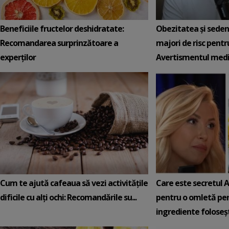
Beneficiile fructelor deshidratate:
Obezitatea și seden
Recomandarea surprinzătoare a
majori de risc pentr
experților
Avertismentul medi.
Cum te ajută cafeaua să vezi activitățile
Care este secretul 
dificile cu alți ochi: Recomandările su...
pentru o omletă per
ingrediente foloseșt.