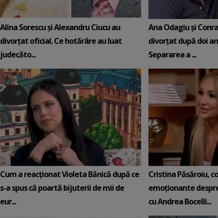
Alina Sorescu și Alexandru Ciucu au
Ana Odagiu și Conra
divorțat oficial. Ce hotărâre au luat
divorțat după doi ani
judecăto...
Separarea a ...
Cum a reacționat Violeta Bănică după ce
Cristina Păsăroiu, c
s-a spus că poartă bijuterii de mii de
emoționante despre
eur...
cu Andrea Bocelli...