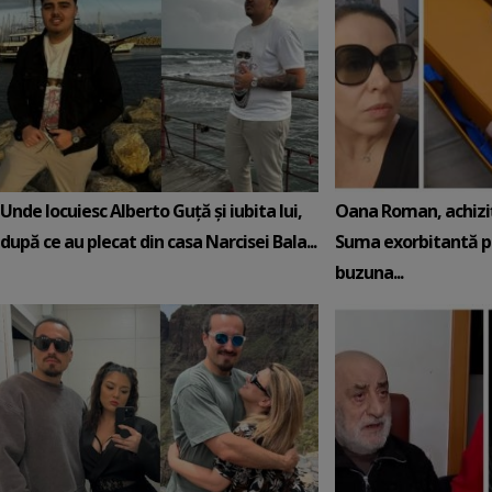
Unde locuiesc Alberto Guță și iubita lui,
Oana Roman, achiziț
după ce au plecat din casa Narcisei Bala...
Suma exorbitantă pe
buzuna...