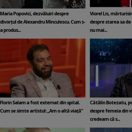
Maria Popovici, dezvăluiri despre
Viorel Lis, mărturisi
divorțul de Alexandru Minculescu. Cum s-
despre starea sa de 
a produs...
nu mai...
Florin Salam a fost externat din spital.
Cătălin Botezatu, pr
Cum se simte artistul: „Am o altă viață”
despre femeia din vi
credeam că s...