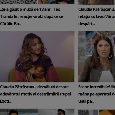
„Și-a găsit o muză de 18 ani”. Teo
Claudia Pătrășcanu,
Trandafir, reacție virală după ce ce
relația cu Liviu Vârci
Cătălin Bo...
despărț...
Claudia Pătrășcanu, dezvăluiri despre
Scene incredibile! Il
adevăratul motiv al destrămării trupei
mâna pe aparatul de
Exoti...
unui pa...