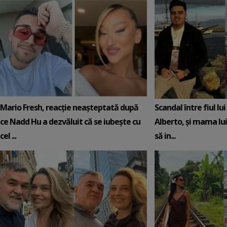
Mario Fresh, reacție neașteptată după
Scandal între fiul lu
ce Nadd Hu a dezvăluit că se iubește cu
Alberto, și mama lui
cel ...
să in...