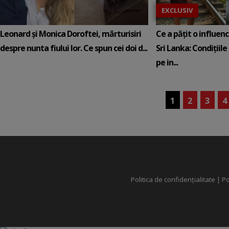
EXCLUSIV
Leonard și Monica Doroftei, mărturisiri
Ce a pățit o influen
despre nunta fiului lor. Ce spun cei doi d...
Sri Lanka: Condițiile
pe in...
1
2
3
4
Politica de confidențialitate
|
Po