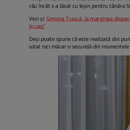
rău încât s-a lăsat cu leșin pentru tânăra 
Vezi și:
Simona Trașcă, la marginea disperă
în cap”
Deși poate spune că este realizată din punc
uitat nici măcar o secundă din momentele ne