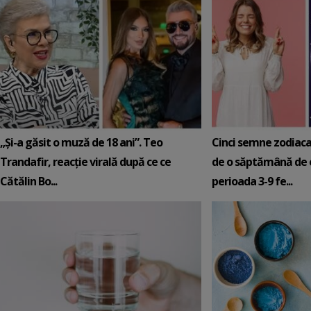
„Și-a găsit o muză de 18 ani”. Teo
Cinci semne zodiaca
Trandafir, reacție virală după ce ce
de o săptămână de e
Cătălin Bo...
perioada 3-9 fe...