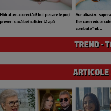
Hidratarea corectă: 5 boli pe care le poți
Aur albastru: super
preveni dacă bei suficientă apă
fier care reduce cole
combate îmb...