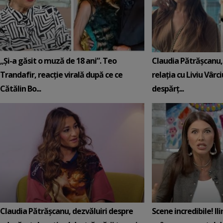
„Și-a găsit o muză de 18 ani”. Teo
Claudia Pătrășcanu,
Trandafir, reacție virală după ce ce
relația cu Liviu Vârci
Cătălin Bo...
despărț...
Claudia Pătrășcanu, dezvăluiri despre
Scene incredibile! Il