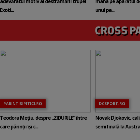
adevăratul motiv al destrămării trupei
mâna pe aparatul de
Exoti...
unui pa...
PARINTISIPITICI.RO
DCSPORT.RO
Teodora Mețiu, despre „ZIDURILE” între
Novak Djokovic, calif
care părinții își c...
semifinală la Austral