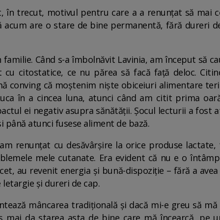
t, în trecut, motivul pentru care a a renunțat să mai 
ă acum are o stare de bine permanentă, fără dureri de
 familie. Când s-a îmbolnăvit Lavinia, am început să cau
 cu citostatice, ce nu părea să facă faţă deloc. Citi
mă conving că moştenim nişte obiceiuri alimentare teri
uca în a cincea luna, atunci când am citit prima oară
actul ei negativ asupra sănătăţii. Şocul lecturii a fost 
i până atunci fusese aliment de bază.
m renunţat cu desăvârşire la orice produse lactate, 
blemele mele cutanate. Era evident că nu e o întâmpl
 încet, au revenit energia şi bună-dispoziţie – fără a av
 letargie şi dureri de cap.
ntează mâncarea tradiţională şi dacă mi-e greu să mă 
 mai da starea asta de bine care mă încearcă, pe u