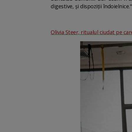
digestive, şi dispoziţii îndoielnice
Olivia Steer, ritualul ciudat pe ca