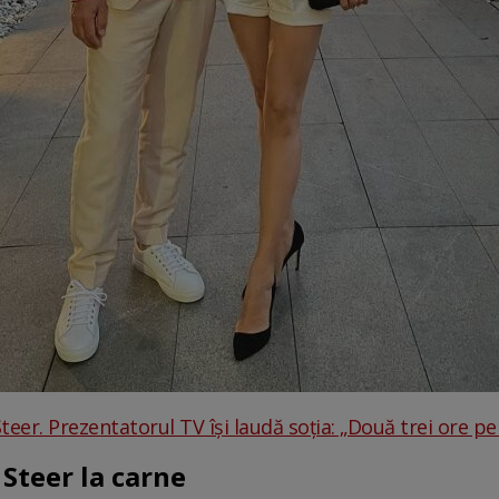
er. Prezentatorul TV își laudă soția: „Două trei ore pe zi,
 Steer la carne