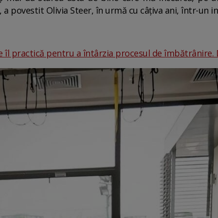
.", a povestit Olivia Steer, în urmă cu câțiva ani, într-un
re îl practică pentru a întârzia procesul de îmbătrânire. 