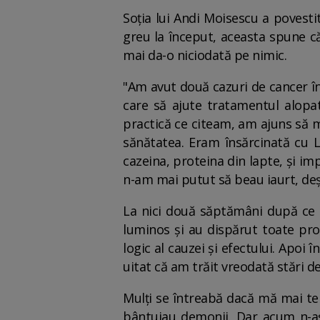
Soția lui Andi Moisescu a povesti
greu la început, aceasta spune c
mai da-o niciodată pe nimic.
"Am avut două cazuri de cancer în
care să ajute tratamentul alopat
practică ce citeam, am ajuns să 
sănătatea. Eram însărcinată cu L
cazeina, proteina din lapte, şi imp
n-am mai putut să beau iaurt, deş
La nici două săptămâni după ce a
luminos şi au dispărut toate pro
logic al cauzei şi efectului. Apoi
uitat că am trăit vreodată stări de
Mulţi se întreabă dacă mă mai te
bântuiau demonii. Dar acum n-aş