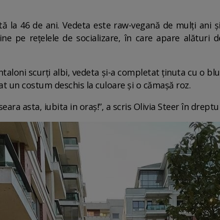
tă la 46 de ani. Vedeta este raw-vegană de mulți ani și 
ne pe rețelele de socializare, în care apare alături d
taloni scurți albi, vedeta și-a completat ținuta cu o bl
rtat un costum deschis la culoare și o cămașă roz.
seara asta, iubita in oraș!”, a scris Olivia Steer în dreptu