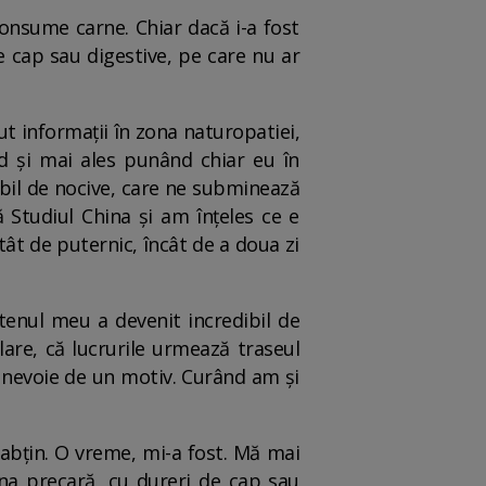
consume carne. Chiar dacă i-a fost
 cap sau digestive, pe care nu ar
t informaţii în zona naturopatiei,
nd şi mai ales punând chiar eu în
bil de nocive, care ne subminează
 Studiul China şi am înţeles ce e
atât de puternic, încât de a doua zi
tenul meu a devenit incredibil de
are, că lucrurile urmează traseul
ea nevoie de un motiv. Curând am şi
abţin. O vreme, mi-a fost. Mă mai
na precară, cu dureri de cap sau