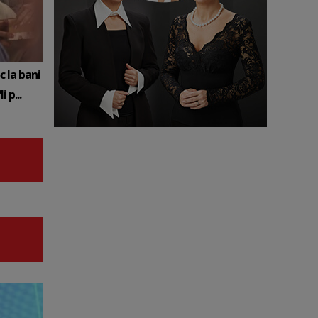
c la bani
 p...