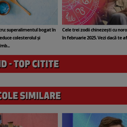
tru: superalimentul bogat în
Cele trei zodii chinezești cu noro
reduce colesterolul și
în februarie 2025. Vezi dacă te afli
mb...