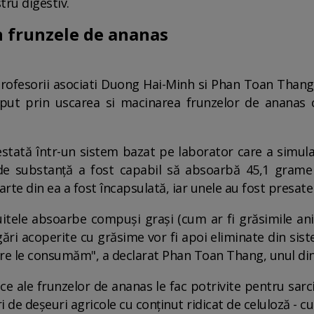
ru digestiv.
in frunzele de ananas
rofesorii asociati Duong Hai-Minh si Phan Toan Thang –
put prin uscarea si macinarea frunzelor de ananas 
stată într-un sistem bazat pe laborator care a simulat
e substanță a fost capabil să absoarbă 45,1 grame d
rte din ea a fost încapsulată, iar unele au fost presate 
uitele absoarbe compuși grași (cum ar fi grăsimile ani
ări acoperite cu grăsime vor fi apoi eliminate din siste
care le consumăm", a declarat Phan Toan Thang, unul din
ce ale frunzelor de ananas le fac potrivite pentru sarc
uri de deșeuri agricole cu conținut ridicat de celuloză - c