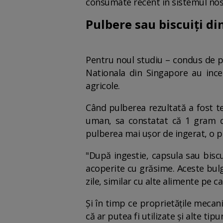
consumate recent în sistemul nost
Pulbere sau biscuiți d
Pentru noul studiu – condus de p
Nationala din Singapore au ince
agricole.
Când pulberea rezultată a fost te
uman, sa constatat că 1 gram d
pulberea mai ușor de ingerat, o pa
"După ingestie, capsula sau bisc
acoperite cu grăsime. Aceste bulg
zile, similar cu alte alimente pe 
Și în timp ce proprietățile mecani
că ar putea fi utilizate și alte tip