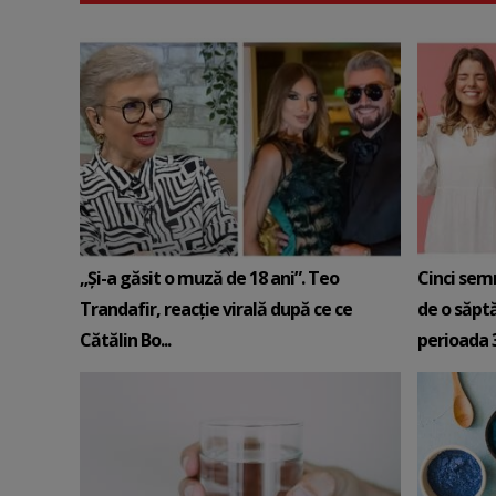
„Și-a găsit o muză de 18 ani”. Teo
Cinci sem
Trandafir, reacție virală după ce ce
de o săpt
Cătălin Bo...
perioada 3-