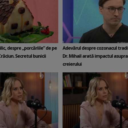
lic, despre „porcăriile” de pe
Adevărul despre cozonacul tradiț
ăciun. Secretul bunicii
Dr. Mihail arată impactul asupra
creierului