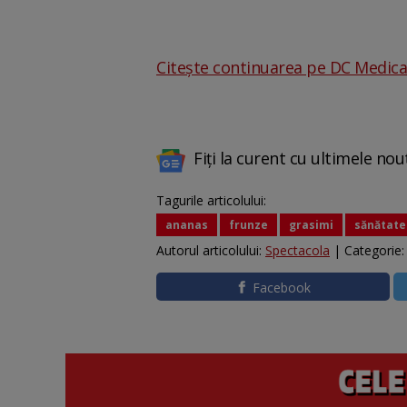
Citește continuarea pe DC Medical
Fiți la curent cu ultimele nou
Tagurile articolului:
ananas
frunze
grasimi
sănătate
Autorul articolului:
Spectacola
| Categorie
Facebook