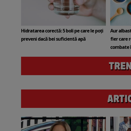
Hidratarea corectă: 5 boli pe care le poți
Aur albas
preveni dacă bei suficientă apă
fier care 
combate î