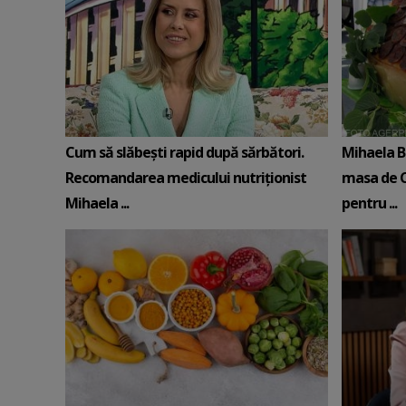
Cum să slăbești rapid după sărbători.
Mihaela Bi
Recomandarea medicului nutriționist
masa de Cr
Mihaela ...
pentru ...