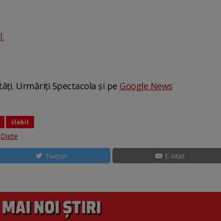
.
tăți. Urmăriți Spectacola și pe
Google News
slabit
:
Diete
Twitter
E-Mail