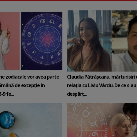
ne zodiacale vor avea parte
Claudia Pătrășcanu, mărturisiri
ămână de excepție în
relația cu Liviu Vârciu. De ce s-au
9 fe...
despărț...