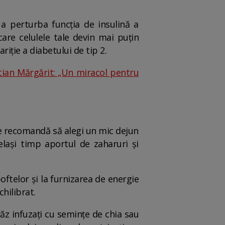
a perturba funcția de insulină a
care celulele tale devin mai puțin
riție a diabetului de tip 2.
stian Mărgărit: „Un miracol pentru
se recomandă să alegi un mic dejun
elași timp aportul de zaharuri și
oftelor și la furnizarea de energie
hilibrat.
ăz infuzați cu semințe de chia sau