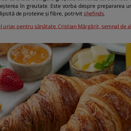
reșterea în greutate. Este vorba despre prepararea 
 lipsită de proteine și fibre, potrivit
shefinds
.
l uriaș pentru sănătate. Cristian Mărgărit, semnal de a