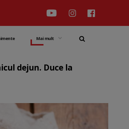
nimente
Mai mult
cul dejun. Duce la
s