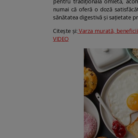
pentru tradiționala omletă, acom
numai că oferă o doză satisfăcăt
sănătatea digestivă și sațietate p
Citește și:
Varza murată, beneficii 
VIDEO