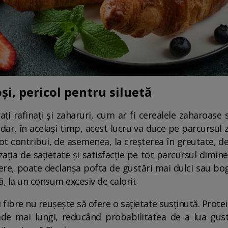
i, pericol pentru siluetă
i rafinați și zaharuri, cum ar fi cerealele zaharoase
dar, în același timp, acest lucru va duce pe parcursul z
t contribui, de asemenea, la creșterea în greutate, de
ția de sațietate și satisfacție pe tot parcursul dimineț
e, poate declanșa pofta de gustări mai dulci sau bogat
mă, la un consum excesiv de calorii.
 fibre nu reușește să ofere o sațietate susținută. Proteine
oade mai lungi, reducând probabilitatea de a lua gus