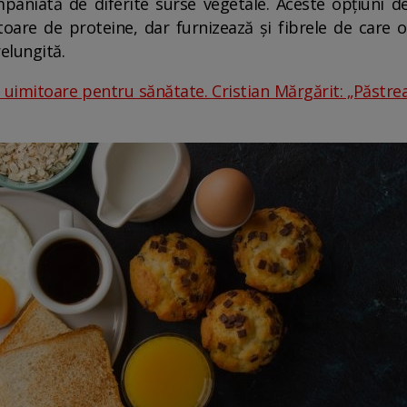
paniată de diferite surse vegetale. Aceste opțiuni d
oare de proteine, dar furnizează și fibrele de care
relungită.
uimitoare pentru sănătate. Cristian Mărgărit: „Păstreaz