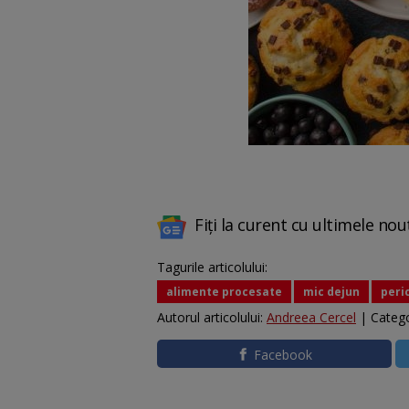
Fiți la curent cu ultimele nou
Tagurile articolului:
alimente procesate
mic dejun
peri
Autorul articolului:
Andreea Cercel
| Catego
Facebook