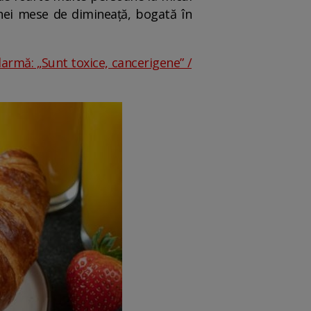
unei mese de dimineață, bogată în
larmă: „Sunt toxice, cancerigene” /