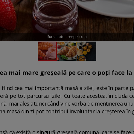
Sursa foto: freepik.com
 cea mai mare greșeală pe care o poți face la
 fiind cea mai importantă masă a zilei, este în parte 
feră pe tot parcursul zilei. Cu toate acestea, în ciuda c
ă, mai ales atunci când vine vorba de menținerea unui st
ima masă din zi pot contribui involuntar la creșterea în g
însă că există o singură greșeală comună, care se face