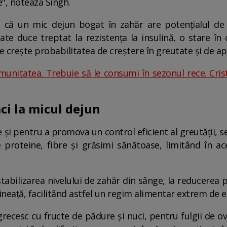
e", notează Singh.
 că un mic dejun bogat în zahăr are potențialul de 
te duce treptat la rezistența la insulină, o stare în 
e crește probabilitatea de creștere în greutate și de apa
imunitatea. Trebuie să le consumi în sezonul rece. Cri
aci la micul dejun
 și pentru a promova un control eficient al greutății, 
roteine, fibre și grăsimi sănătoase, limitând în ac
abilizarea nivelului de zahăr din sânge, la reducerea p
neață, facilitând astfel un regim alimentar extrem de ec
grecesc cu fructe de pădure și nuci, pentru fulgii de ov