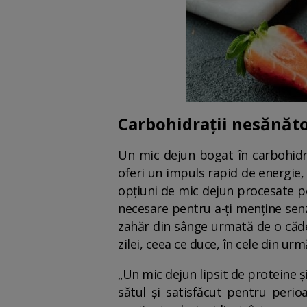
Carbohidrații nesănătoș
Un mic dejun bogat în carbohidraț
oferi un impuls rapid de energie, 
opțiuni de mic dejun procesate po
necesare pentru a-ți menține senza
zahăr din sânge urmată de o căder
zilei, ceea ce duce, în cele din ur
„Un mic dejun lipsit de proteine și
sătul și satisfăcut pentru peri