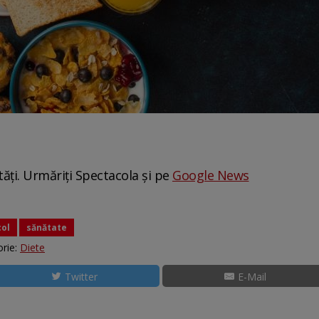
tăți. Urmăriți Spectacola și pe
Google News
col
sănătate
rie:
Diete
Twitter
E-Mail