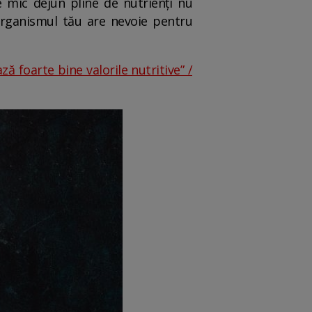
e mic dejun pline de nutrienți nu
 organismul tău are nevoie pentru
ă foarte bine valorile nutritive” /