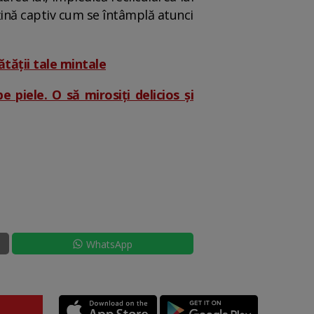
 țină captiv cum se întâmplă atunci
ătății tale mintale
e piele. O să mirosiți delicios și
WhatsApp