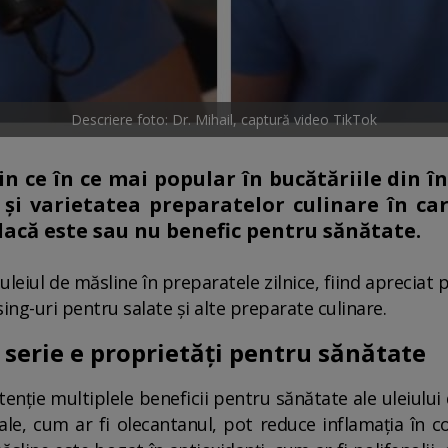
Descriere foto: Dr. Mihail, captură video TikTok
in ce în ce mai popular în bucătăriile din 
i varietatea preparatelor culinare în care
dacă este sau nu benefic pentru sănătate.
leiul de măsline în preparatele zilnice, fiind apreciat 
ssing-uri pentru salate și alte preparate culinare.
 serie e proprietăți pentru sănătate
enție multiplele beneficii pentru sănătate ale uleiului
le, cum ar fi olecantanul, pot reduce inflamația în c