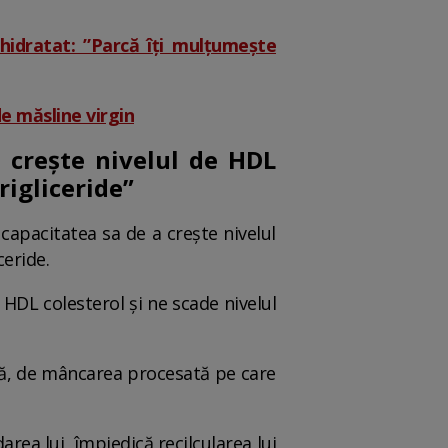
hidratat: ”Parcă îți mulțumește
de măsline virgin
e crește nivelul de HDL
rigliceride”
d capacitatea sa de a crește nivelul
ceride.
 HDL colesterol și ne scade nivelul
iață, de mâncarea procesată pe care
area lui, împiedică recilcularea lui