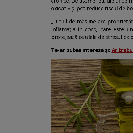
cronice. De asemenea, uleiul de mă
oxidativ și pot reduce riscul de bol
„Uleiul de măsline are proprietăț
inflamația în corp, care este un
protejează celulele de stresul oxid
Te-ar putea interesa și:
Ar trebui