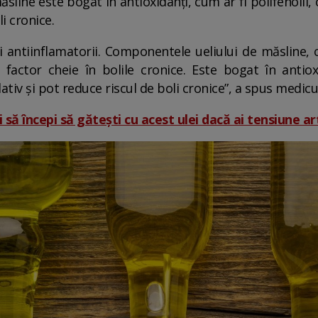
sline este bogat în antioxidanți, cum ar fi polifenolii, 
i cronice.
i antiinflamatorii. Componentele ueliului de măsline,
 factor cheie în bolile cronice. Este bogat în antioxi
ativ și pot reduce riscul de boli cronice”, a spus medicu
 să începi să gătești cu acest ulei dacă ai tensiune ar