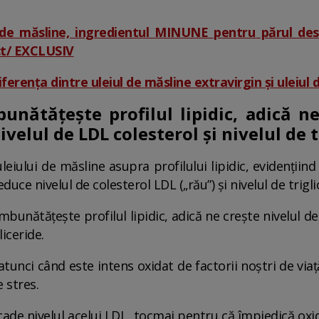
 de măsline, ingredientul MINUNE pentru părul des
ect/ EXCLUSIV
iferența dintre uleiul de măsline extravirgin și uleiul 
unătățește profilul lipidic, adică n
ivelul de LDL colesterol și nivelul de t
uleiului de măsline asupra profilului lipidic, evidențiin
duce nivelul de colesterol LDL („rău”) și nivelul de trigli
bunătățește profilul lipidic, adică ne crește nivelul de
liceride.
 atunci când este intens oxidat de factorii noștri de v
 stres.
cade nivelul acelui LDL, tocmai pentru că împiedică oxid