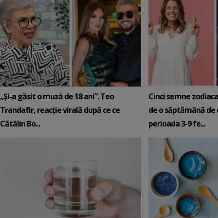
„Și-a găsit o muză de 18 ani”. Teo
Cinci semne zodiaca
Trandafir, reacție virală după ce ce
de o săptămână de e
Cătălin Bo...
perioada 3-9 fe...