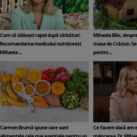
Cum să slăbești rapid după sărbători.
Mihaela Bilic, despre
Recomandarea medicului nutriționist
masa de Crăciun. Sec
Mihaela ...
pentru ...
Carmen Brumă spune care sunt
Ce facem dacă am e
alimentele cele mai esențiale pentru un
mâncarea. Dr. Mihael