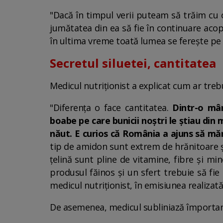
"Dacă în timpul verii puteam să trăim cu o
jumătatea din ea să fie în continuare acop
în ultima vreme toată lumea se ferește pe c
Secretul siluetei, cantitatea
Medicul nutriționist a explicat cum ar trebu
"Diferența o face cantitatea.
Dintr-o mân
boabe pe care bunicii noștri le știau din
năut. E curios că România a ajuns să m
tip de amidon sunt extrem de hrănitoare și 
țelină sunt pline de vitamine, fibre și mi
produsul făinos și un sfert trebuie să fie 
medicul nutriționist, în emisiunea realizat
De asemenea, medicul subliniază împortanț