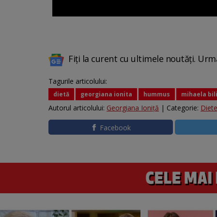
Fiți la curent cu ultimele noutăți. Urm
Tagurile articolului:
dietă
georgiana ionita
hummus
mihaela bil
Autorul articolului:
Georgiana Ioniţă
| Categorie:
Diet
Facebook