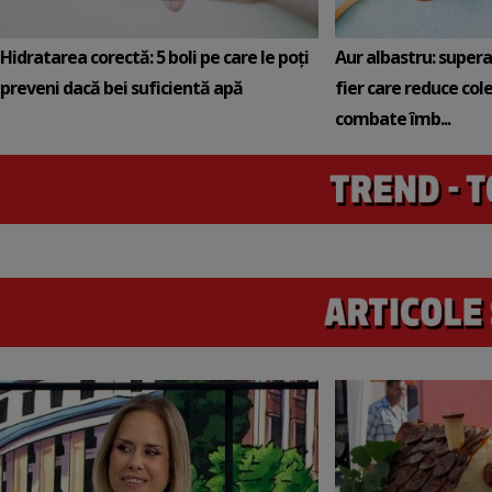
Hidratarea corectă: 5 boli pe care le poți
Aur albastru: super
preveni dacă bei suficientă apă
fier care reduce cole
combate îmb...