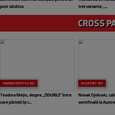
post sănătos
trei variante: „...
PARINTISIPITICI.RO
DCSPORT.RO
Teodora Mețiu, despre „ZIDURILE” între
Novak Djokovic, calif
care părinții își c...
semifinală la Austral