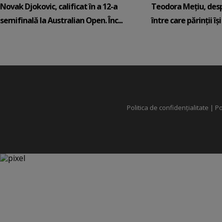
Novak Djokovic, calificat în a 12-a
Teodora Mețiu, desp
semifinală la Australian Open. Înc...
între care părinții își c
Politica de confidențialitate
|
Po