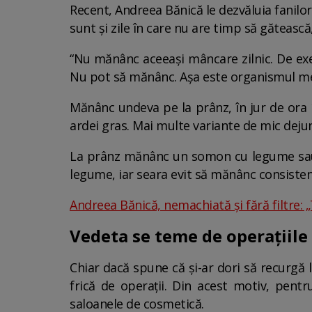
Recent, Andreea Bănică le dezvăluia fanilor 
sunt și zile în care nu are timp să găteas
“Nu mănânc aceeași mâncare zilnic. De ex
Nu pot să mănânc. Așa este organismul me
Mănânc undeva pe la prânz, în jur de ora 1
ardei gras. Mai multe variante de mic dejun
La prânz mănânc un somon cu legume sau 
legume, iar seara evit să mănânc consisten
Andreea Bănică, nemachiată și fără filtre:
Vedeta se teme de operațiile 
Chiar dacă spune că și-ar dori să recurgă 
frică de operații. Din acest motiv, pent
saloanele de cosmetică.