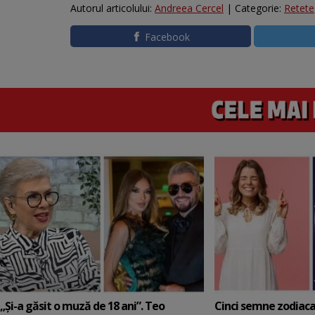
Autorul articolului:
Andreea Cercel
| Categorie:
Retete
Facebook
„Și-a găsit o muză de 18 ani”. Teo
Cinci semne zodiaca