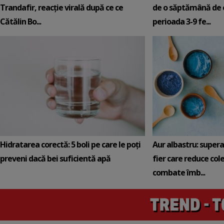
Trandafir, reacție virală după ce ce
de o săptămână de e
Cătălin Bo...
perioada 3-9 fe...
Hidratarea corectă: 5 boli pe care le poți
Aur albastru: super
preveni dacă bei suficientă apă
fier care reduce cole
combate îmb...