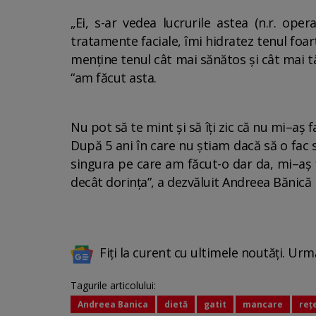
„Ei, s-ar vedea lucrurile astea (n.r. op
tratamente faciale, îmi hidratez tenul foa
menține tenul cât mai sănătos și cât mai t
“am făcut asta.
Nu pot să te mint și să îți zic că nu mi–aș
După 5 ani în care nu știam dacă să o fac 
singura pe care am făcut-o dar da, mi–aș 
decât dorința”, a dezvăluit Andreea Bănic
Fiți la curent cu ultimele noutăți. Urm
Tagurile articolului:
Andreea Banica
dietă
gatit
mancare
reț