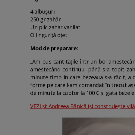
4 albușuri
250 gr zahăr
Un plic zahar vanilat
O linguriță oțet
Mod de preparare:
„Am pus cantitățile într-un bol amestecân
amestecând continuu, până s-a topit zah
minute timp în care bezeaua s-a răcit, a 
forme pe care l-am comandat în trecut așa
de minute la cuptor la 100 C și gata bezele
VEZI și: Andreea Bănică își construiește vil