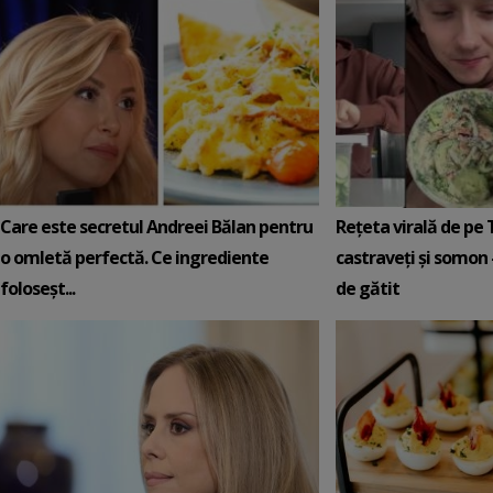
Care este secretul Andreei Bălan pentru
Rețeta virală de pe 
o omletă perfectă. Ce ingrediente
castraveți și somon 
foloseșt...
de gătit