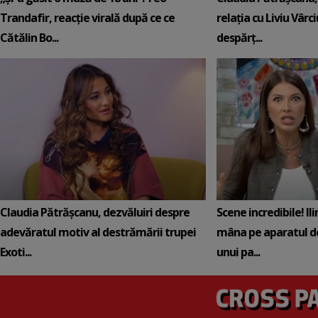
Trandafir, reacție virală după ce ce
relația cu Liviu Vârci
Cătălin Bo...
despărț...
Claudia Pătrășcanu, dezvăluiri despre
Scene incredibile! Il
adevăratul motiv al destrămării trupei
mâna pe aparatul de
Exoti...
unui pa...