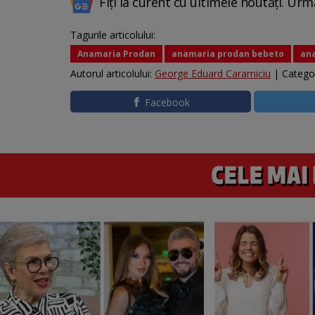
Fiți la curent cu ultimele noutăți. Urm
Tagurile articolului:
Anamaria Prodan
anamaria prodan bebeto
an
Autorul articolului:
George Eduard Caramiciu
| Catego
Facebook