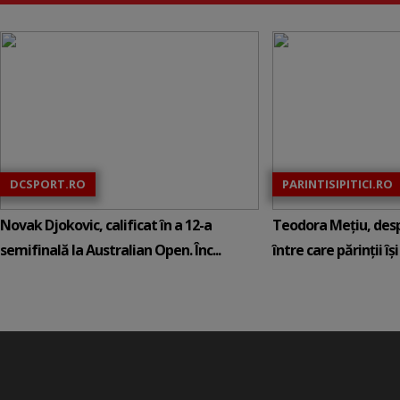
DCSPORT.RO
PARINTISIPITICI.RO
Novak Djokovic, calificat în a 12-a
Teodora Mețiu, desp
semifinală la Australian Open. Înc...
între care părinții își c