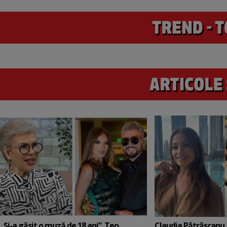
„Și-a găsit o muză de 18 ani”. Teo
Claudia Pătrășcanu,