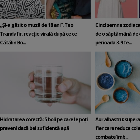
„Și-a găsit o muză de 18 ani”. Teo
Cinci semne zodiaca
Trandafir, reacție virală după ce ce
de o săptămână de e
Cătălin Bo...
perioada 3-9 fe...
Hidratarea corectă: 5 boli pe care le poți
Aur albastru: super
preveni dacă bei suficientă apă
fier care reduce cole
combate îmb...