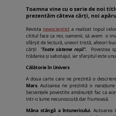
Toamna vine cu o serie de noi titl
prezentăm câteva cărți, noi apăru
Revista
newscientist
a realizat topul celo
cititul face ca noi, oamenii, să avem o im
sfârșit de lectură, uneori tristă, alteori 
cărții
”
Toate sisteme roșii”.
Povestea sp
trădarea și sabotajul, iar sfarșitul este un
Călătorie în Univers
A doua carte care ne prezintă o descrier
Mars
. Autoarea ne prezintă o narațiune
Secvențele povestite amănunțit fac ca acea
intr-o lume necunoscută dar frumoasă.
Mâna stângă a întunericului.
Autoarea
U