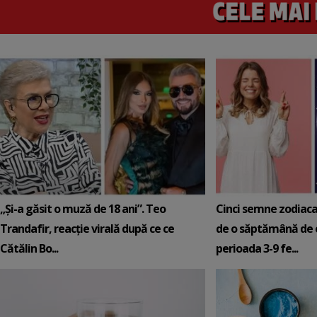
„Și-a găsit o muză de 18 ani”. Teo
Cinci semne zodiaca
Trandafir, reacție virală după ce ce
de o săptămână de e
Cătălin Bo...
perioada 3-9 fe...