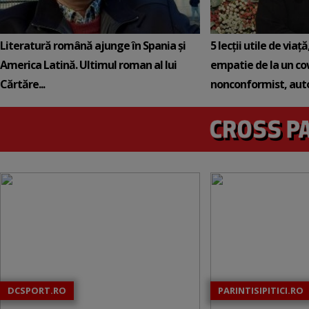
Literatură română ajunge în Spania și
5 lecții utile de viaț
America Latină. Ultimul roman al lui
empatie de la un c
Cărtăre...
nonconformist, auto.
DCSPORT.RO
PARINTISIPITICI.RO