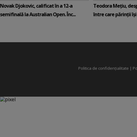
Novak Djokovic, calificat în a 12-a
Teodora Mețiu, desp
semifinală la Australian Open. Înc...
între care părinții își c
Politica de confidențialitate
|
Po