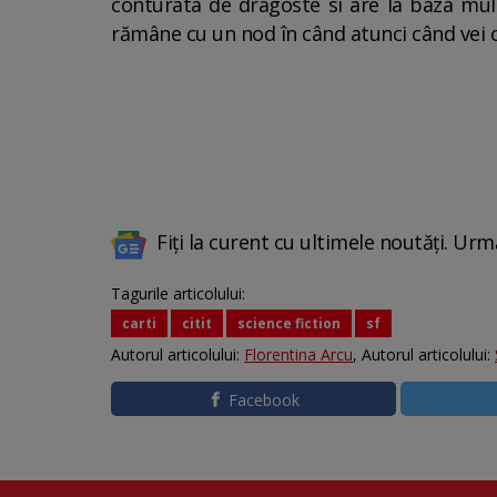
conturata de dragoste si are la baza multe
rămâne cu un nod în când atunci când vei ob
Fiți la curent cu ultimele noutăți. Urm
Tagurile articolului:
carti
citit
science fiction
sf
Autorul articolului:
Florentina Arcu
, Autorul articolului:
Facebook