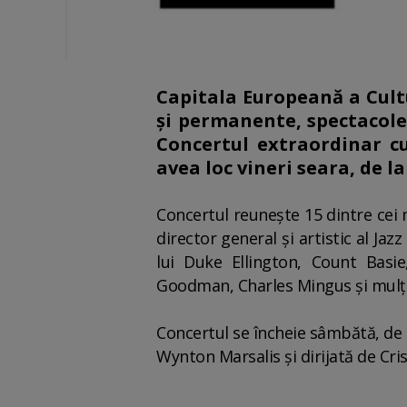
Capitala Europeană a Cultu
şi permanente, spectacole,
Concertul extraordinar cu
avea loc vineri seara, de la
Concertul reuneşte 15 dintre cei 
director general şi artistic al Jaz
lui Duke Ellington, Count Basi
Goodman, Charles Mingus şi mulţi a
Concertul se încheie sâmbătă, de 
Wynton Marsalis şi dirijată de Cri