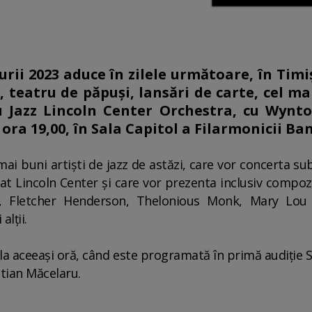
rii 2023 aduce în zilele următoare, în Tim
 teatru de păpuşi, lansări de carte, cel m
 Jazz Lincoln Center Orchestra, cu Wynto
 ora 19,00, în Sala Capitol a Filarmonicii Ba
mai buni artişti de jazz de astăzi, care vor concerta s
z at Lincoln Center şi care vor prezenta inclusiv compoz
e, Fletcher Henderson, Thelonious Monk, Mary Lou W
lţii.
la aceeaşi oră, când este programată în primă audiţie
stian Măcelaru.