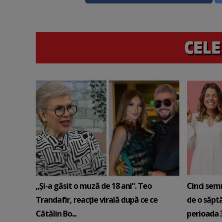
„Și-a găsit o muză de 18 ani”. Teo
Cinci sem
Trandafir, reacție virală după ce ce
de o săpt
Cătălin Bo...
perioada 3-