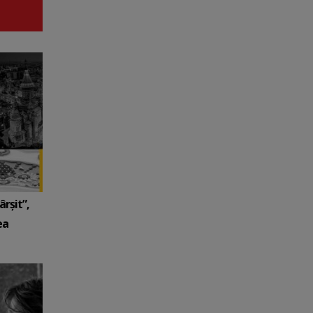
rşit”,
ea