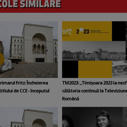
imarul Fritz: Încheierea
TM2023: „Timişoara 2023 la nesfâ
titlului de CCE - începutul
călătoria continuă la Televiziun
Română