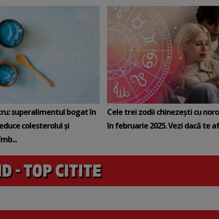
tru: superalimentul bogat în
Cele trei zodii chinezești cu noro
reduce colesterolul și
în februarie 2025. Vezi dacă te afli
mb...