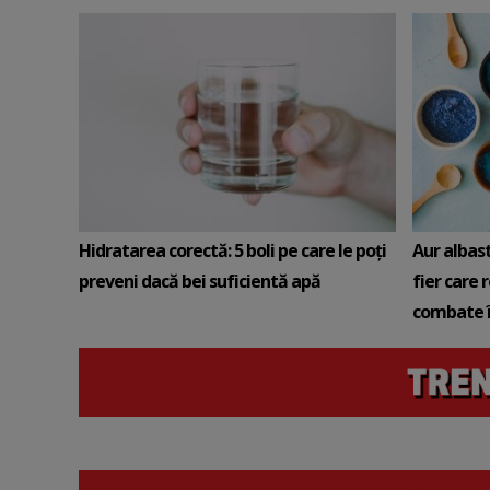
Hidratarea corectă: 5 boli pe care le poți
Aur albas
preveni dacă bei suficientă apă
fier care 
combate î