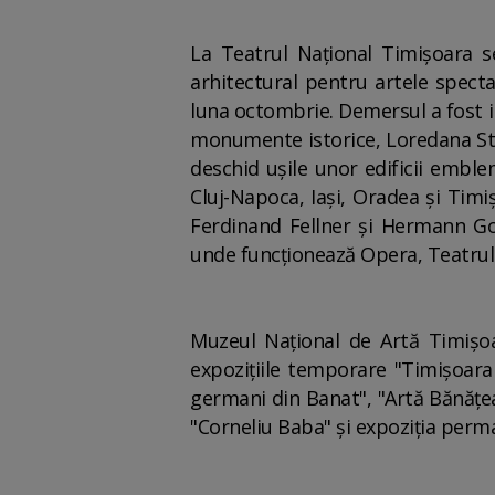
La Teatrul Naţional Timişoara se
arhitectural pentru artele specta
luna octombrie. Demersul a fost in
monumente istorice, Loredana Stas
deschid uşile unor edificii emble
Cluj-Napoca, Iaşi, Oradea şi Timi
Ferdinand Fellner şi Hermann Gott
unde funcţionează Opera, Teatrul 
Muzeul Naţional de Artă Timişoar
expoziţiile temporare "Timişoara 
germani din Banat", "Artă Bănăţ
"Corneliu Baba" şi expoziţia per