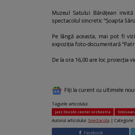
Muzeul Satului Bănăţean invită
spectacolul sincretic "Şoapta Sânz
Pe lângă aceasta, mai pot fi viz
expoziţia foto-documentară "Patri
De la ora 16,00 are loc proiecţia v
Fiți la curent cu ultimele nou
Tagurile articolului:
jazz lincoln center orchestra
timisoar
Autorul articolului:
Spectacola
| Categorie
Facebook