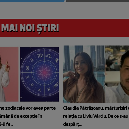
ne zodiacale vor avea parte
Claudia Pătrășcanu, mărturisiri
ămână de excepție în
relația cu Liviu Vârciu. De ce s-au
9 fe...
despărț...