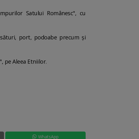
impurilor Satului Românesc", cu
ţesături, port, podoabe precum şi
, pe Aleea Etniilor.
WhatsApp