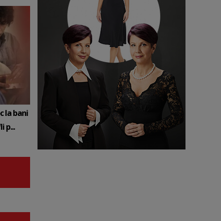
c la bani
 p...