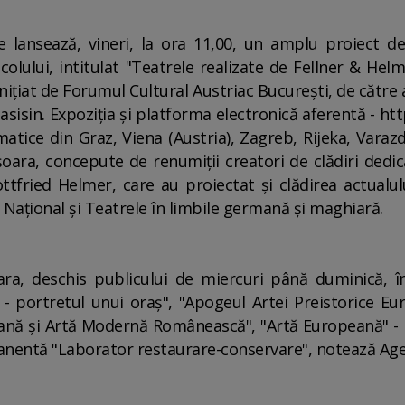
 lansează, vineri, la ora 11,00, un amplu proiect d
colului, intitulat "Teatrele realizate de Fellner & He
iţiat de Forumul Cultural Austriac Bucureşti, de către 
isin. Expoziţia şi platforma electronică aferentă - htt
matice din Graz, Viena (Austria), Zagreb, Rijeka, Varazd
şoara, concepute de renumiţii creatori de clădiri dedica
fried Helmer, care au proiectat şi clădirea actualulu
Naţional şi Teatrele în limbile germană şi maghiară.
a, deschis publicului de miercuri până duminică, în
- portretul unui oraş", "Apogeul Artei Preistorice Eu
eană şi Artă Modernă Românească", "Artă Europeană" -
manentă "Laborator restaurare-conservare", notează Age