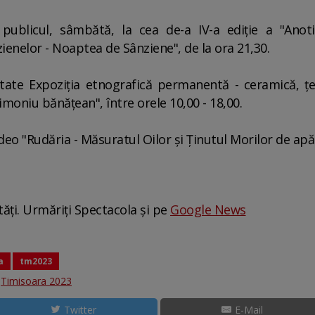
 publicul, sâmbătă, la cea de-a IV-a ediţie a "Anot
ienelor - Noaptea de Sânziene", de la ora 21,30.
itate Expoziţia etnografică permanentă - ceramică, 
moniu bănăţean", între orele 10,00 - 18,00.
ideo "Rudăria - Măsuratul Oilor şi Ţinutul Morilor de apă"
tăți. Urmăriți Spectacola și pe
Google News
a
tm2023
:
Timisoara 2023
Twitter
E-Mail