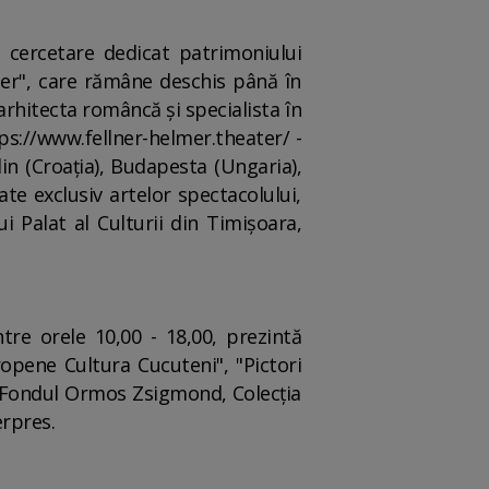
e cercetare dedicat patrimoniului
lmer", care rămâne deschis până în
arhitecta româncă şi specialista în
ps://www.fellner-helmer.theater/ -
in (Croaţia), Budapesta (Ungaria),
te exclusiv artelor spectacolului,
i Palat al Culturii din Timişoara,
tre orele 10,00 - 18,00, prezintă
ropene Cultura Cucuteni", "Pictori
 Fondul Ormos Zsigmond, Colecţia
rpres.