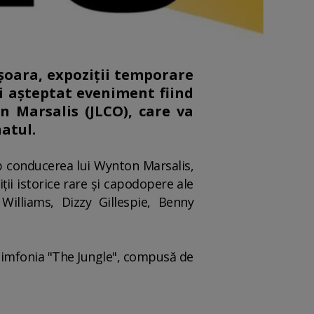
işoara, expoziţii temporare
ai aşteptat eveniment fiind
n Marsalis (JLCO), care va
natul.
ub conducerea lui Wynton Marsalis,
iţii istorice rare şi capodopere ale
illiams, Dizzy Gillespie, Benny
 Simfonia "The Jungle", compusă de