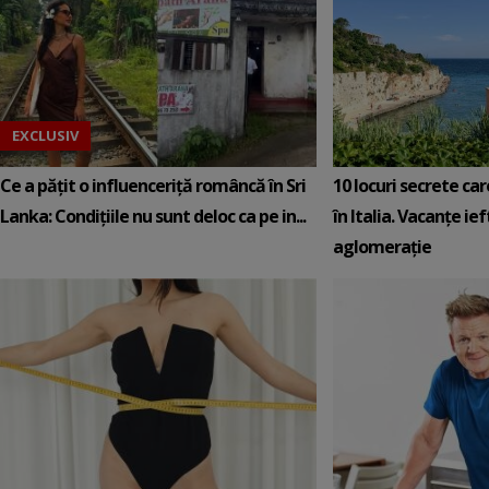
EXCLUSIV
Ce a pățit o influenceriță româncă în Sri
10 locuri secrete ca
Lanka: Condițiile nu sunt deloc ca pe in...
în Italia. Vacanțe ief
aglomerație