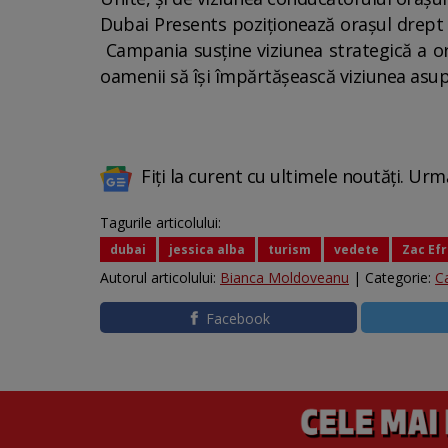
Dubai Presents poziționează orașul drept o
Campania susține viziunea strategică a ora
oamenii să își împărtășească viziunea asup
Fiți la curent cu ultimele noutăți. Urm
Tagurile articolului:
dubai
jessica alba
turism
vedete
Zac Ef
Autorul articolului:
Bianca Moldoveanu
| Categorie:
Ca
Facebook