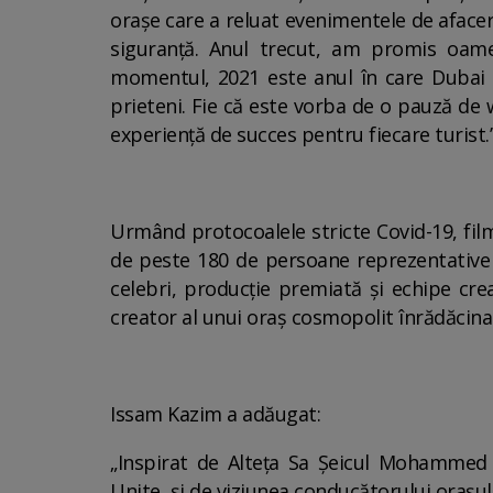
orașe care a reluat evenimentele de afaceri;
siguranță. Anul trecut, am promis oame
momentul, 2021 este anul în care Dubai 
prieteni. Fie că este vorba de o pauză de 
experiență de succes pentru fiecare turist.
Urmând protocoalele stricte Covid-19, filmă
de peste 180 de persoane reprezentative pe
celebri, producție premiată și echipe cre
creator al unui oraș cosmopolit înrădăcin
Issam Kazim a adăugat:
„Inspirat de Alteța Sa Șeicul Mohammed 
Unite, și de viziunea conducătorului orașul