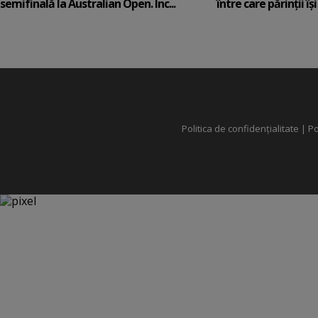
semifinală la Australian Open. Înc...
între care părinții își c
Politica de confidențialitate
|
Po