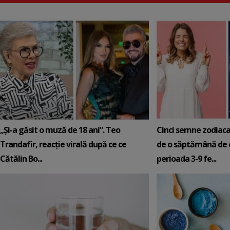
„Și-a găsit o muză de 18 ani”. Teo
Cinci semne zodiaca
Trandafir, reacție virală după ce ce
de o săptămână de e
Cătălin Bo...
perioada 3-9 fe...