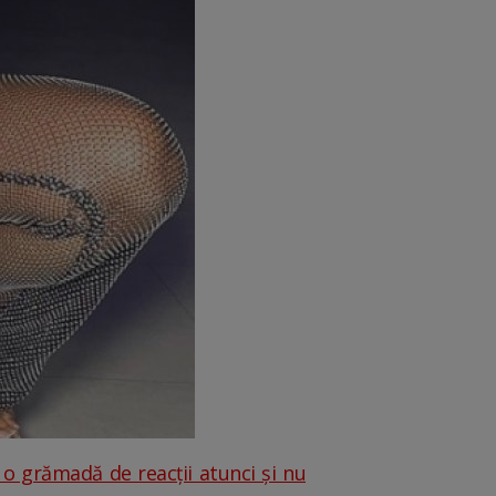
 o grămadă de reacții atunci și nu