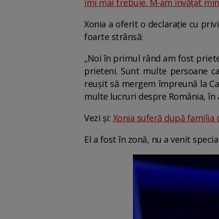
îmi mai trebuie. M-am învățat min
Xonia a oferit o declarație cu privi
foarte strânsă:
„Noi în primul rând am fost priet
prieteni. Sunt multe persoane c
reușit să mergem împreună la Cast
multe lucruri despre România, în 
Vezi și:
Xonia suferă după familia d
El a fost în zonă, nu a venit speci