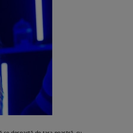
să se despartă de țara noastră, cu