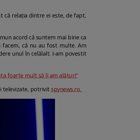
t că relația dintre ei este, de fapt,
 comun acord că suntem mai bine ca
ă facem, că nu au fost multe. Am
re unul în celălalt. I-am povestit
ta foarte mult să îi am alături”
i televizate, potrivit
spynews.ro.