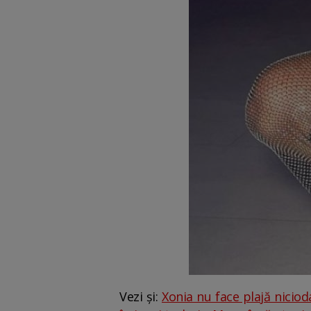
Vezi și:
Xonia nu face plajă niciod