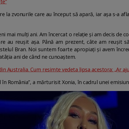
te”
re la zvonurile care au început să apară, iar așa s-a afla
eni mai mulți ani. Am încercat o relație și am decis de
are au reușit așa. Până am prezent, câte am reușit s
elul Bran. Noi suntem foarte apropiați și avem încrede
atâția ani de când ne cunoaștem.
in Australia. Cum resimte vedeta lipsa acestora: „Ar aju
al în România”, a mărturisit Xonia, în cadrul unei emisiun