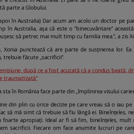
ltă parte a Globului.
 înapoi în Australia) Dar acum am acolo un doctor pe p
p în Australia, așa că este o “binecuvântare” aceast
reușesc să petrec mai mult timp cu familia mea.”, a zis 
e, Xonia punctează că are parte de susținerea lor. Ea p
 trebuie făcute „sacrificii”.
 emisiune, după ce a fost acuzată că a condus beată, d
e traumatizată”
sta în România face parte din „împlinirea visului cariere
ine din plin cu orice decizie pe care vreau să o iau pe 
 să mă simt că trebuie să fiu lângă ei. Bineînțeles, ne 
foarte apropiați. Ideal ar fi să fim, bineînțeles, mu
cem sacrificii. Fiecare om face anumite lucruri pe car