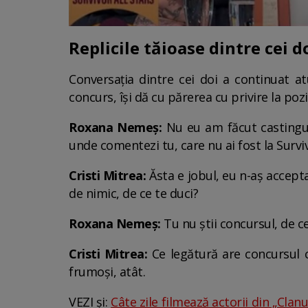
Replicile tăioase dintre cei 
Conversația dintre cei doi a continuat at
concurs, își dă cu părerea cu privire la poz
Roxana Nemeș:
Nu eu am făcut castingu
unde comentezi tu, care nu ai fost la Survi
Cristi Mitrea:
Ăsta e jobul, eu n-aș accept
de nimic, de ce te duci?
Roxana Nemeș:
Tu nu știi concursul, de ce
Cristi Mitrea:
Ce legătură are concursul cu
frumoși, atât.
VEZI și:
Câte zile filmează actorii din „Clan