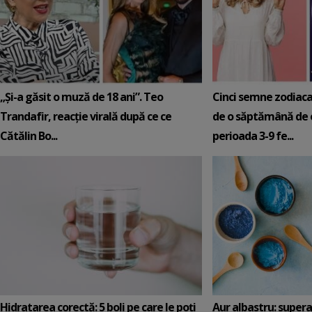
„Și-a găsit o muză de 18 ani”. Teo
Cinci semne zodiaca
Trandafir, reacție virală după ce ce
de o săptămână de e
Cătălin Bo...
perioada 3-9 fe...
Hidratarea corectă: 5 boli pe care le poți
Aur albastru: super