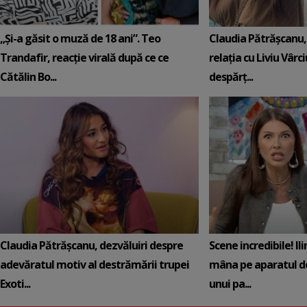
„Și-a găsit o muză de 18 ani”. Teo
Claudia Pătrășcanu,
Trandafir, reacție virală după ce ce
relația cu Liviu Vârci
Cătălin Bo...
despărț...
Claudia Pătrășcanu, dezvăluiri despre
Scene incredibile! Il
adevăratul motiv al destrămării trupei
mâna pe aparatul de
Exoti...
unui pa...