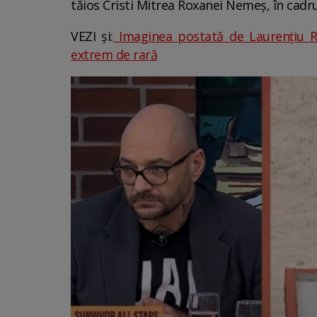
tăios Cristi Mitrea Roxanei Nemeș, în cadru
VEZI și:
Imaginea postată de Laurențiu Reg
extrem de rară