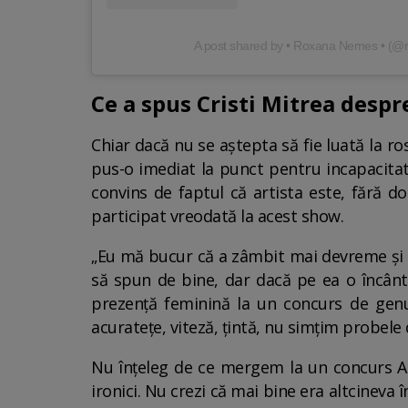
A post shared by • Roxana Nemes • (
Ce a spus Cristi Mitrea des
Chiar dacă nu se aștepta să fie luată la 
pus-o imediat la punct pentru incapacitat
convins de faptul că artista este, fără d
participat vreodată la acest show.
„Eu mă bucur că a zâmbit mai devreme și a
să spun de bine, dar dacă pe ea o încânt
prezență feminină la un concurs de genu
acuratețe, viteză, țintă, nu simțim probele d
Nu înțeleg de ce mergem la un concurs Al
ironici. Nu crezi că mai bine era altcineva 