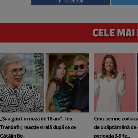
Facebook
„Și-a găsit o muză de 18 ani”. Teo
Cinci semne zodiaca
Trandafir, reacție virală după ce ce
de o săptămână de e
Cătălin Bo...
perioada 3-9 fe...