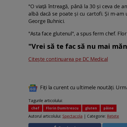
"O viață întreagă, până la 30 și ceva de an
albă dacă se poate și cu cartofi. Și m-am
George Buhnici.
"Asta face glutenul", a spus ferm chef. Flo
"Vrei să te fac să nu mai mă
Citește continuarea pe DC Medical
Fiți la curent cu ultimele noutăți. Urm
Tagurile articolului:
chef
Florin Dumitrescu
gluten
pâine
Autorul articolului:
Spectacola
| Categorie:
Retete