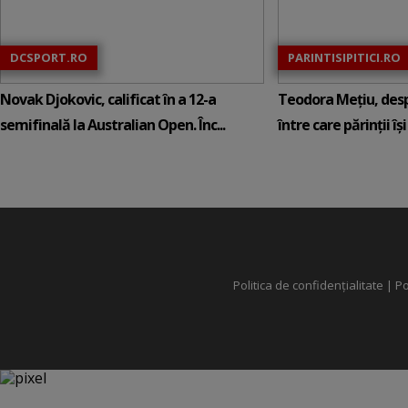
DCSPORT.RO
PARINTISIPITICI.RO
Novak Djokovic, calificat în a 12-a
Teodora Mețiu, desp
semifinală la Australian Open. Înc...
între care părinții își c
Politica de confidențialitate
|
Po