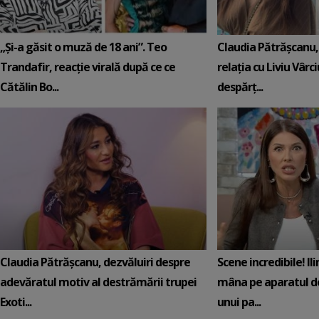
„Și-a găsit o muză de 18 ani”. Teo
Claudia Pătrășcanu,
Trandafir, reacție virală după ce ce
relația cu Liviu Vârci
Cătălin Bo...
despărț...
Claudia Pătrășcanu, dezvăluiri despre
Scene incredibile! Il
adevăratul motiv al destrămării trupei
mâna pe aparatul de
Exoti...
unui pa...