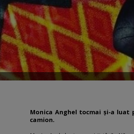
Monica Anghel tocmai și-a luat p
camion.