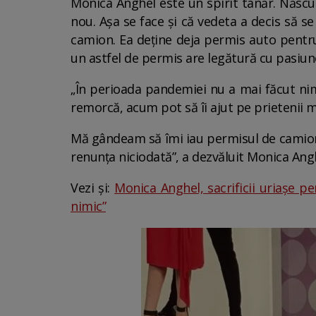
Monica Anghel este un spirit tânăr. Născută
nou. Așa se face și că vedeta a decis să se
camion. Ea deține deja permis auto pentru
un astfel de permis are legătură cu pasiunea
„În perioada pandemiei nu a mai făcut ni
remorcă, acum pot să îi ajut pe prietenii m
Mă gândeam să îmi iau permisul de camion, 
renunța niciodată”, a dezvăluit Monica An
Vezi și:
Monica Anghel, sacrificii uriașe 
nimic”