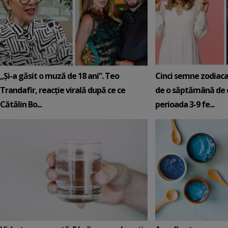
„Și-a găsit o muză de 18 ani”. Teo
Cinci semne zodiaca
Trandafir, reacție virală după ce ce
de o săptămână de e
Cătălin Bo...
perioada 3-9 fe...