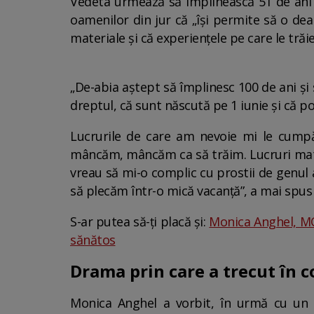
Vedeta urmează să împlinească 51 de ani p
oamenilor din jur că „își permite să o dea
materiale și că experiențele pe care le tră
„De-abia aștept să împlinesc 100 de ani și
dreptul, că sunt născută pe 1 iunie și că po
Lucrurile de care am nevoie mi le cump
mâncăm, mâncăm ca să trăim. Lucruri mater
vreau să mi-o complic cu prostii de genul 
să plecăm într-o mică vacanță”, a mai spus
S-ar putea să-ți placă și:
Monica Anghel, MOT
sănătos
Drama prin care a trecut în c
Monica Anghel a vorbit, în urmă cu un a