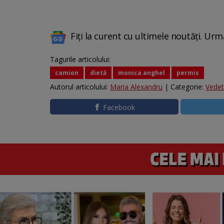
Fiți la curent cu ultimele noutăți. Urm
Tagurile articolului:
camion
dietă
monica anghel
permis
Autorul articolului:
Maria Alexandru
| Categorie:
Vede
Facebook