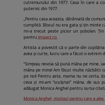
cutremurului din 1977. Casa în care a cop
puternic din 1977.
„Pentru casa aceasta, dărâmată de comunișt
cumplită. Blocul nu era gata și țin minte 
mi-a trecut peste picior un șobolan. Ți
pentru
Impact.ro.
Artista a povestit că o parte din copilăria
avea și curte, lucru care a făcut-o extrem de
”Simțeau nevoia să pună mâna pe mine, iar 
mâna pe mine! Am făcut multe năzbâtii cu 
pe noi! Pentru asta, mama nu ne certa, dar
ceva și mi-am ”sculptat” mâna, de sus p
adăugat Monica Anghel pentru sursa citată
Monica Anghel, motivul pentru care a ales s