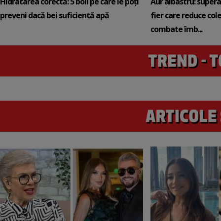
Hidratarea corectă: 5 boli pe care le poți
Aur albastru: super
preveni dacă bei suficientă apă
fier care reduce cole
combate îmb...