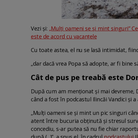
Vezi și:
„Mulți oameni se și mint singuri” C
este de acord cu vacanțele
Cu toate astea, el nu se lasă intimidat, fiin
„dar dacă vrea Popa să adopte, ar fi bine să î
Cât de pus pe treabă este Do
După cum am menționat și mai devreme, Dor
când a fost în podcastul Ilincăi Vandici și
„Mulți oameni se și mint un pic singuri cân
atent între bucuria obținută și stresul sur
concediu, s-ar putea să nu fie chiar raport
după (...)”, a spus el, în cadrul
podcastului
I