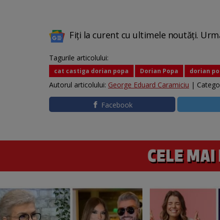
Fiți la curent cu ultimele noutăți. Urm
Tagurile articolului:
cat castiga dorian popa
Dorian Popa
dorian po
Autorul articolului:
George Eduard Caramiciu
| Catego
Facebook