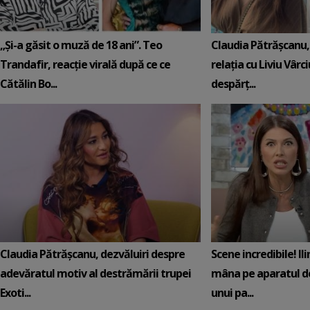
„Și-a găsit o muză de 18 ani”. Teo
Claudia Pătrășcanu,
Trandafir, reacție virală după ce ce
relația cu Liviu Vârci
Cătălin Bo...
despărț...
Claudia Pătrășcanu, dezvăluiri despre
Scene incredibile! Il
adevăratul motiv al destrămării trupei
mâna pe aparatul de
Exoti...
unui pa...