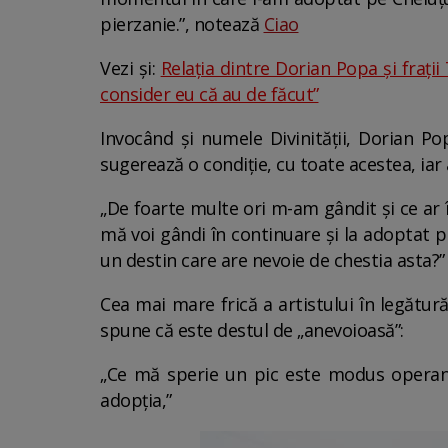
pierzanie.”, notează
Ciao
Vezi și:
Relația dintre Dorian Popa și frații
consider eu că au de făcut”
Invocând și numele Divinității, Dorian Pop
sugerează o condiție, cu toate acestea, iar
„De foarte multe ori m-am gândit și ce ar î
mă voi gândi în continuare și la adoptat p
un destin care are nevoie de chestia asta?”
Cea mai mare frică a artistului în legătur
spune că este destul de „anevoioasă”:
„Ce mă sperie un pic este modus operand
adopția,”