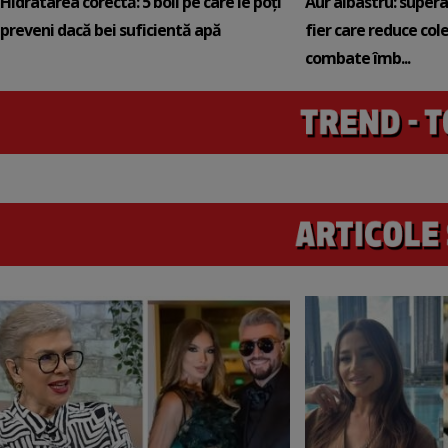
Hidratarea corectă: 5 boli pe care le poți
Aur albastru: super
preveni dacă bei suficientă apă
fier care reduce cole
combate îmb...