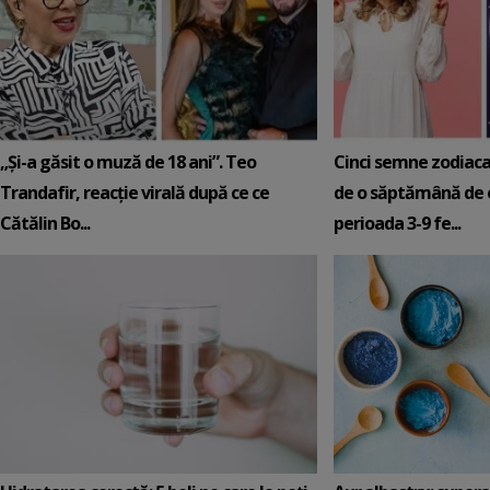
„Și-a găsit o muză de 18 ani”. Teo
Cinci semne zodiaca
Trandafir, reacție virală după ce ce
de o săptămână de e
Cătălin Bo...
perioada 3-9 fe...