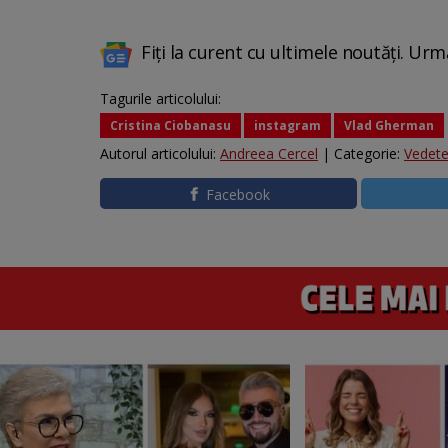
Fiți la curent cu ultimele noutăți. Urm
Tagurile articolului:
Cristina Ciobanasu
instagram
Vlad Gherman
Autorul articolului:
Andreea Cercel
| Categorie:
Vedet
Facebook