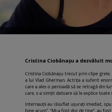
Cristina Ciobănașu a dezvăluit mot
Cristina Ciobănașu trecut prin clipe grele, 
a lui Vlad Gherman. Actrița a suferit eno
care a ales o perioadă să se retragă din lu
care, s-a simțit datoare să le explice toate 
Internauții au răsuflat ușurați imediat, spu
bine acum”, ”Mi-a fost dor de tine”, au fos