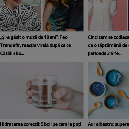
„Și-a găsit o muză de 18 ani”. Teo
Cinci semne zodiaca
Trandafir, reacție virală după ce ce
de o săptămână de e
Cătălin Bo...
perioada 3-9 fe...
Hidratarea corectă: 5 boli pe care le poți
Aur albastru: super