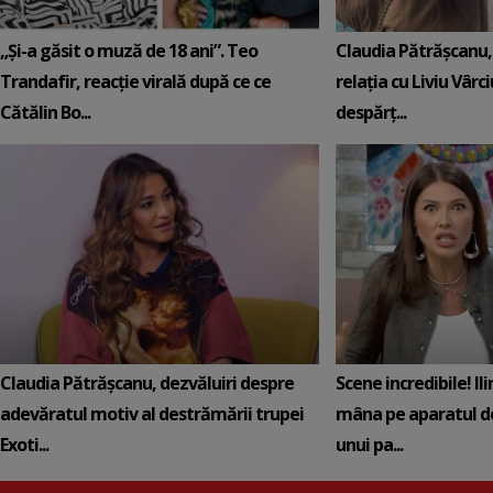
„Și-a găsit o muză de 18 ani”. Teo
Claudia Pătrășcanu,
Trandafir, reacție virală după ce ce
relația cu Liviu Vârci
Cătălin Bo...
despărț...
Claudia Pătrășcanu, dezvăluiri despre
Scene incredibile! Il
adevăratul motiv al destrămării trupei
mâna pe aparatul de
Exoti...
unui pa...