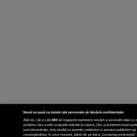
Nouă ne pasă ca datele tale personale să rămână confidențiale
Atât noi, cât și cele
683
de magazine partenere stocăm și accesăm date cu carac
urmărire care susțin scopurile indicate la rubrica „Noi, și partenerii noștri p
sunt dezactivate, este posibil ca anumite conținuturi și anunțuri publicitare pe
consimțământul, în orice moment, dând clic pe linkul „Gestionați preferințele” 