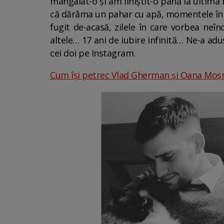
mângâiat-o și am liniștit-o până la ultima
că dărâma un pahar cu apă, momentele în ca
fugit de-acasă, zilele în care vorbea neîn
altele… 17 ani de iubire infinită… Ne-a ad
cei doi pe Instagram.
Cum își petrec Vlad Gherman și Oana Moșnea