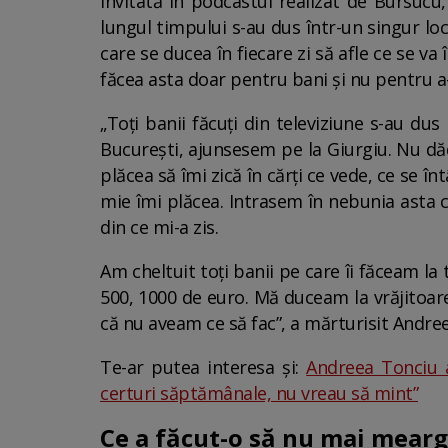
Invitată în podcastul realizat de Bursucu,
lungul timpului s-au dus într-un singur loc.
care se ducea în fiecare zi să afle ce se va 
făcea asta doar pentru bani și nu pentru a-i
„Toți banii făcuți din televiziune s-au d
București, ajunsesem pe la Giurgiu. Nu dăde
plăcea să îmi zică în cărți ce vede, ce se în
mie îmi plăcea. Intrasem în nebunia asta c
din ce mi-a zis.
Am cheltuit toți banii pe care îi făceam la
500, 1000 de euro. Mă duceam la vrăjitoare
că nu aveam ce să fac”, a mărturisit Andree
Te-ar putea interesa și:
Andreea Tonciu a
certuri săptămânale, nu vreau să mint”
Ce a făcut-o să nu mai mearg