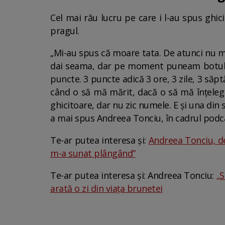
Cel mai rău lucru pe care i l-au spus ghic
pragul.
„Mi-au spus că moare tata. De atunci nu mă 
dai seama, dar pe moment puneam botul. M
puncte. 3 puncte adică 3 ore, 3 zile, 3 săpt
când o să mă mărit, dacă o să mă înțeleg
ghicitoare, dar nu zic numele. E și una di
a mai spus Andreea Tonciu, în cadrul podca
Te-ar putea interesa și:
Andreea Tonciu, des
m-a sunat plângând”
Te-ar putea interesa și: Andreea Tonciu:
„S
arată o zi din viața brunetei