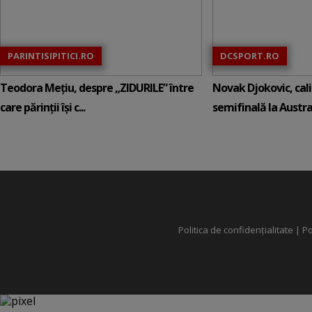
PARINTISIPITICI.RO
DCSPORT.RO
Teodora Mețiu, despre „ZIDURILE” între
Novak Djokovic, calif
care părinții își c...
semifinală la Austral
Politica de confidențialitate
|
Po