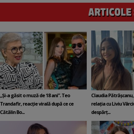
„Și-a găsit o muză de 18 ani”. Teo
Claudia Pătrășcanu,
Trandafir, reacție virală după ce ce
relația cu Liviu Vârci
Cătălin Bo...
despărț...