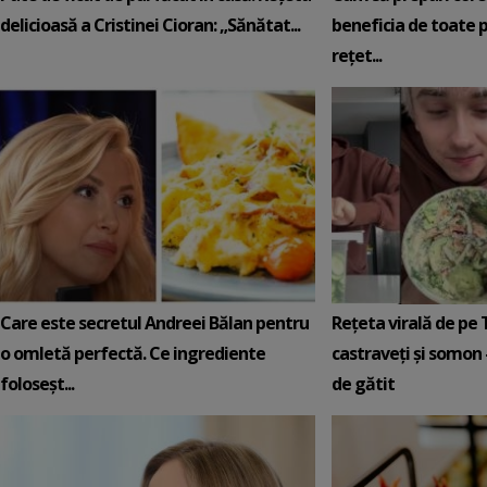
delicioasă a Cristinei Cioran: „Sănătat...
beneficia de toate p
rețet...
Care este secretul Andreei Bălan pentru
Rețeta virală de pe 
o omletă perfectă. Ce ingrediente
castraveți și somon 
foloseșt...
de gătit