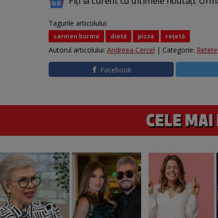
Fiți la curent cu ultimele noutăți. Urm
Tagurile articolului:
carmen burma
dietă
pizza
rețetă
Autorul articolului:
Andreea Cercel
| Categorie:
Retete
Facebook