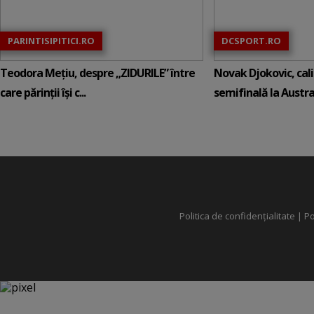
PARINTISIPITICI.RO
DCSPORT.RO
Teodora Mețiu, despre „ZIDURILE” între
Novak Djokovic, calif
care părinții își c...
semifinală la Austral
Politica de confidențialitate
|
Po