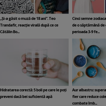
„Și-a găsit o muză de 18 ani”. Teo
Cinci semne zodiaca
Trandafir, reacție virală după ce ce
de o săptămână de e
Cătălin Bo...
perioada 3-9 fe...
Hidratarea corectă: 5 boli pe care le poți
Aur albastru: super
preveni dacă bei suficientă apă
fier care reduce cole
combate îmb...