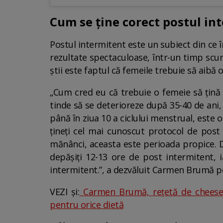
Cum se ține corect postul int
Postul intermitent este un subiect din ce 
rezultate spectaculoase, într-un timp scurt
știi este faptul că femeile trebuie să aibă 
„Cum cred eu că trebuie o femeie să țină 
tinde să se deterioreze după 35-40 de ani,
până în ziua 10 a ciclului menstrual, este 
țineți cel mai cunoscut protocol de post 
mănânci, aceasta este perioada propice. Du
depășiți 12-13 ore de post intermitent, i
intermitent.”, a dezvăluit Carmen Brumă pe 
VEZI și:
Carmen Brumă, rețetă de cheesecak
pentru orice dietă