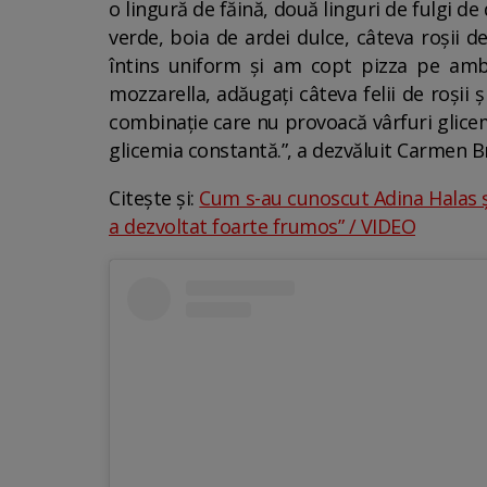
o lingură de făină, două linguri de fulgi d
verde, boia de ardei dulce, câteva roșii d
întins uniform și am copt pizza pe ambe
mozzarella, adăugați câteva felii de roșii 
combinație care nu provoacă vârfuri glicemi
glicemia constantă.”, a dezvăluit Carmen Br
Citește și:
Cum s-au cunoscut Adina Halas ș
a dezvoltat foarte frumos” / VIDEO