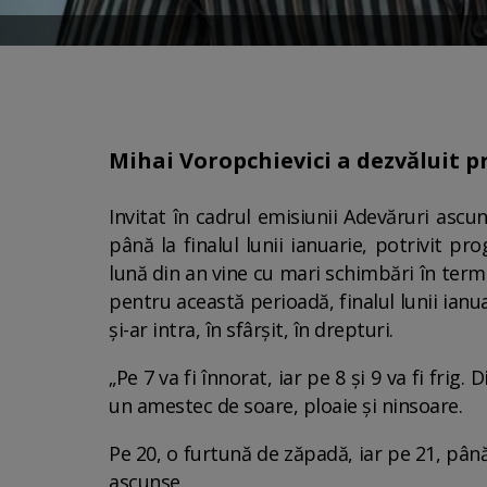
Mihai Voropchievici a dezvăluit 
Invitat în cadrul emisiunii Adevăruri ascu
până la finalul lunii ianuarie, potrivit 
lună din an vine cu mari schimbări în term
pentru această perioadă, finalul lunii ian
și-ar intra, în sfârșit, în drepturi.
„Pe 7 va fi înnorat, iar pe 8 și 9 va fi frig.
un amestec de soare, ploaie și ninsoare.
Pe 20, o furtună de zăpadă, iar pe 21, pân
ascunse.