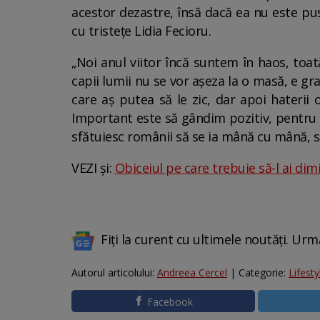
acestor dezastre, însă dacă ea nu este pu
cu tristețe Lidia Fecioru.
„Noi anul viitor încă suntem în haos, toat
capii lumii nu se vor așeza la o masă, e gr
care aș putea să le zic, dar apoi haterii 
Important este să gândim pozitiv, pentru că
sfătuiesc românii să se ia mână cu mână, să
VEZI și:
Obiceiul pe care trebuie să-l ai dimi
Fiți la curent cu ultimele noutăți. Urm
Autorul articolului:
Andreea Cercel
| Categorie:
Lifesty
Facebook