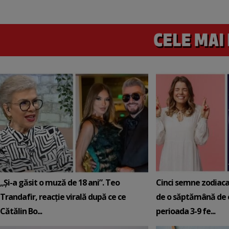
„Și-a găsit o muză de 18 ani”. Teo
Cinci semne zodiaca
Trandafir, reacție virală după ce ce
de o săptămână de e
Cătălin Bo...
perioada 3-9 fe...