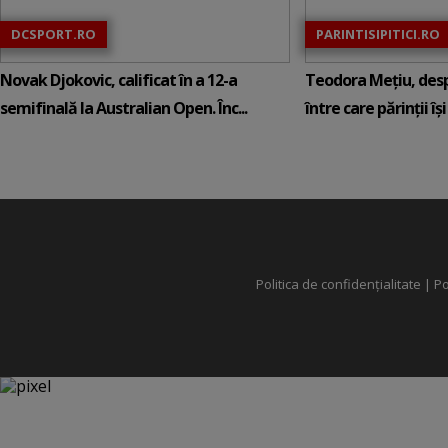
DCSPORT.RO
PARINTISIPITICI.RO
Novak Djokovic, calificat în a 12-a
Teodora Mețiu, desp
semifinală la Australian Open. Înc...
între care părinții își c
Politica de confidențialitate
|
Po