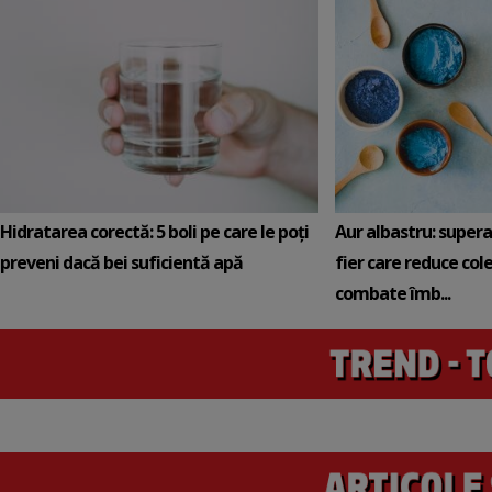
Hidratarea corectă: 5 boli pe care le poți
Aur albastru: super
preveni dacă bei suficientă apă
fier care reduce cole
combate îmb...