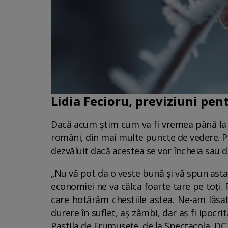
Lidia Fecioru, previziuni pen
Dacă acum știm cum va fi vremea până la fi
români, din mai multe puncte de vedere. Pe 
dezvăluit dacă acestea se vor încheia sau d
„Nu vă pot da o veste bună și vă spun asta
economiei ne va călca foarte tare pe toți.
care hotărâm chestiile astea. Ne-am lăsa
durere în suflet, aș zâmbi, dar aș fi ipocri
Pastila de Frumusețe, de la Spectacola, DC