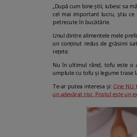
„După cum bine știi, iubesc sa mă
cel mai important lucru, știu ce 
petrecute în bucătărie.
Unul dintre alimentele mele prefe
un conținut redus de grăsimi satu
rețete.
Nu în ultimul rând, tofu este o 
umplute cu tofu și legume trase la 
Te-ar putea interesa și:
Cine NU t
un adevărat risc. Postul este un ex