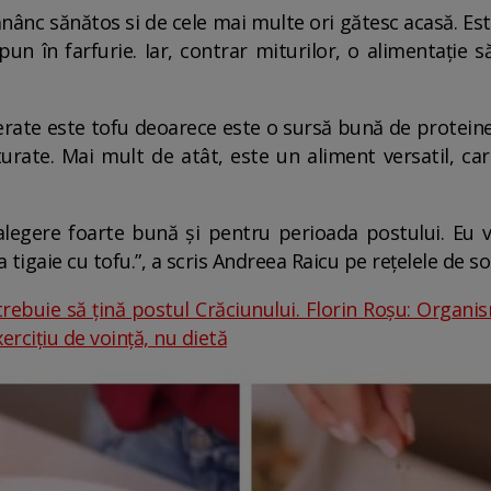
nânc sănătos si de cele mai multe ori gătesc acasă. Este
pun în farfurie. Iar, contrar miturilor, o alimentație
rate este tofu deoarece este o sursă bună de proteine
rate. Mai mult de atât, este un aliment versatil, car
alegere foarte bună și pentru perioada postului. Eu v
tigaie cu tofu.”, a scris Andreea Raicu pe rețelele de soc
rebuie să țină postul Crăciunului. Florin Roşu: Organis
erciţiu de voinţă, nu dietă