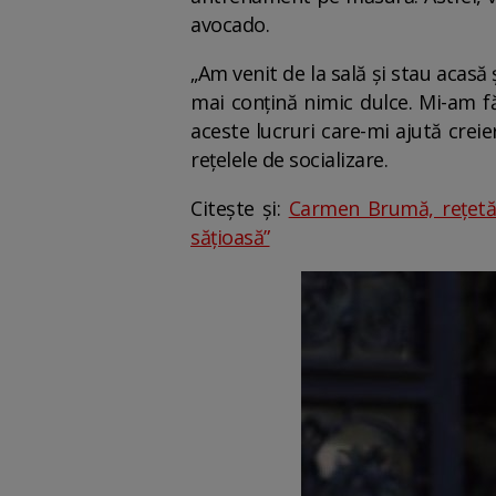
avocado.
„Am venit de la sală și stau acas
mai conțină nimic dulce. Mi-am fă
aceste lucruri care-mi ajută crei
rețelele de socializare.
Citește și:
Carmen Brumă, rețetă
sățioasă”