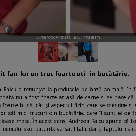
Sursa foto: Andreea Raicu, Instagram
t fanilor un truc foarte util în bucătărie.
 Raicu a renunțat la produsele pe bază animală, în f
iodată nu a fost foarte atrasă de carne și se pare că a
foarte bună, cât și aspectul fizic, care se menține și e
or săi mici trucuri din bucătărie, care îi sunt ei de f
icioase mese. În acest sens, Andreea Raicu spune că t
meniului său, datorită versatilității, dar și faptului că