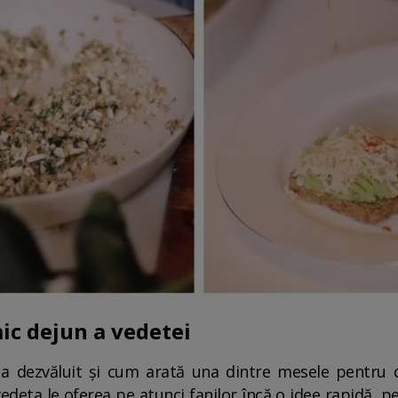
ic dejun a vedetei
a dezvăluit și cum arată una dintre mesele pentru 
deta le oferea pe atunci fanilor încă o idee rapidă, pe