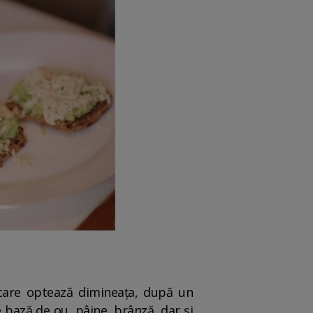
care optează dimineața, după un
 bază de ou, pâine, brânză, dar și