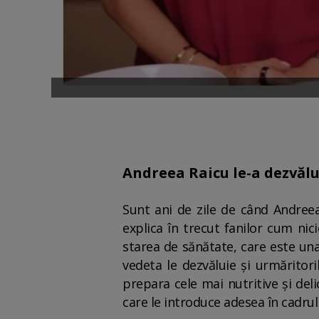
Andreea Raicu le-a dezvălui
Sunt ani de zile de când Andreea
explica în trecut fanilor cum nic
starea de sănătate, care este una 
vedeta le dezvăluie și urmăritoril
prepara cele mai nutritive și del
care le introduce adesea în cadrul 