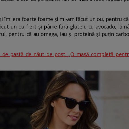
ă și îmi era foarte foame și mi-am făcut un ou, pentru 
cut un ou fiert și pâine fără gluten, cu avocado, lăm
erul, pentru că au omega, iau și proteină și puțin carbo
 de pastă de năut de post: „O masă completă pentru