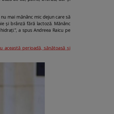
că nu mai mănânc mic dejun care să
âie și brânză fără lactoză. Mănânc
hidrați.”, a spus Andreea Raicu pe
 această perioadă, sănătoasă și