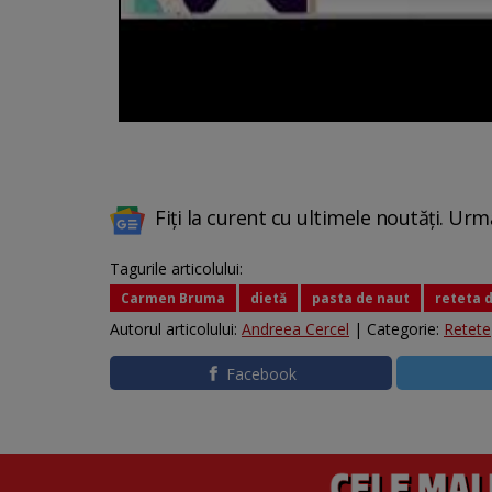
Fiți la curent cu ultimele noutăți. Urm
Tagurile articolului:
Carmen Bruma
dietă
pasta de naut
reteta 
Autorul articolului:
Andreea Cercel
| Categorie:
Retete
Facebook