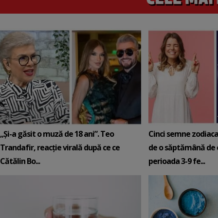
„Și-a găsit o muză de 18 ani”. Teo
Cinci semne zodiaca
Trandafir, reacție virală după ce ce
de o săptămână de e
Cătălin Bo...
perioada 3-9 fe...