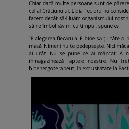
Chiar dacă multe persoane sunt de părere c
cel al Crăciunului, Lidia Fecioru nu consid
facem decât să-i luăm organismului nostru
să ne îmbolnăvim, cu timpul, spune ea.
”E alegerea fiecăruia. E bine să ții câte 
masă. Nimeni nu te pedepsește. Nici măcar 
ai urât. Nu se pune ce ai mâncat. A nu
înmagazinează faptele noastre. Nu treb
bioenergoterapeut, în exclusivitate la Pas