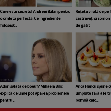
Care este secretul Andreei Bălan pentru
Rețeta virală de pe 
o omletă perfectă. Ce ingrediente
castraveți și somon 
foloseșt...
de gătit
Adori salata de boeuf? Mihaela Bilic
Anca Hâncu spune c
explică de unde pot apărea problemele
umplute fără a le t
pentru ...
bombă calo...