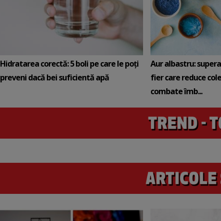
Hidratarea corectă: 5 boli pe care le poți
Aur albastru: super
preveni dacă bei suficientă apă
fier care reduce cole
combate îmb...