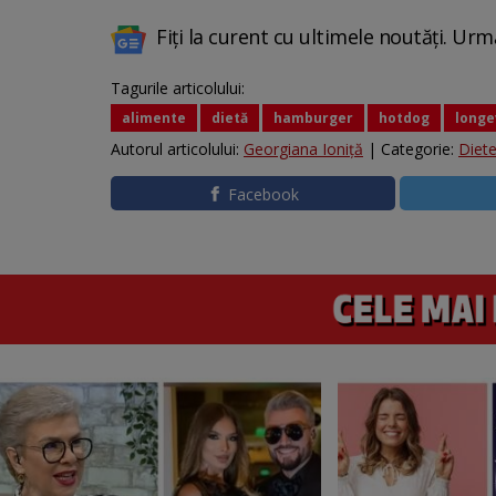
Fiți la curent cu ultimele noutăți. Urm
Tagurile articolului:
alimente
dietă
hamburger
hotdog
longe
Autorul articolului:
Georgiana Ioniţă
| Categorie:
Diet
Facebook