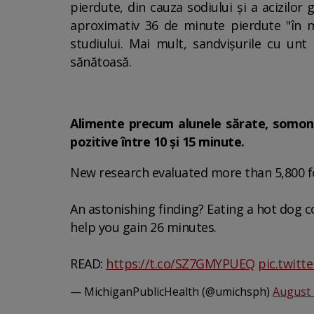
pierdute, din cauza sodiului și a acizilor
aproximativ 36 de minute pierdute "în ma
studiului. Mai mult, sandvișurile cu unt
sănătoasă.
Alimente precum alunele sărate, somonul
pozitive între 10 și 15 minute.
New research evaluated more than 5,800 f
An astonishing finding? Eating a hot dog co
help you gain 26 minutes.
READ:
https://t.co/SZ7GMYPUEQ
pic.twit
— MichiganPublicHealth (@umichsph)
August 