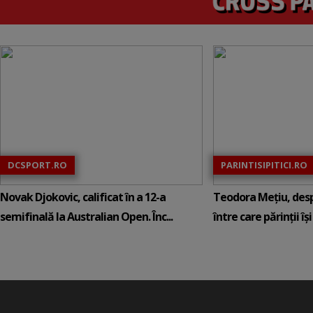
DCSPORT.RO
PARINTISIPITICI.RO
Novak Djokovic, calificat în a 12-a
Teodora Mețiu, desp
semifinală la Australian Open. Înc...
între care părinții își c