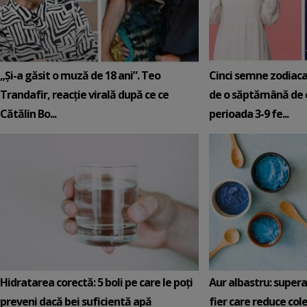
„Și-a găsit o muză de 18 ani”. Teo
Cinci semne zodiaca
Trandafir, reacție virală după ce ce
de o săptămână de e
Cătălin Bo...
perioada 3-9 fe...
Hidratarea corectă: 5 boli pe care le poți
Aur albastru: super
preveni dacă bei suficientă apă
fier care reduce cole