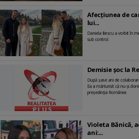
Afecțiunea de car
lui...
Daniela Iliescu a vorbit în 
sub control.
Demisie șoc la Rea
După șase ani de colaborare 
Ea a mărturisit că nu-și do
președinția României.
Violeta Bănică, a
ani:...