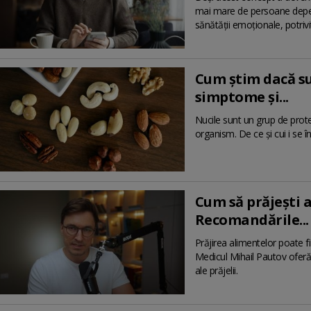
mai mare de persoane depen
sănătății emoționale, potrivit
Cum știm dacă su
simptome și...
Nucile sunt un grup de prote
organism. De ce și cui i se 
Cum să prăjești 
Recomandările...
Prăjirea alimentelor poate f
Medicul Mihail Pautov oferă 
ale prăjelii.