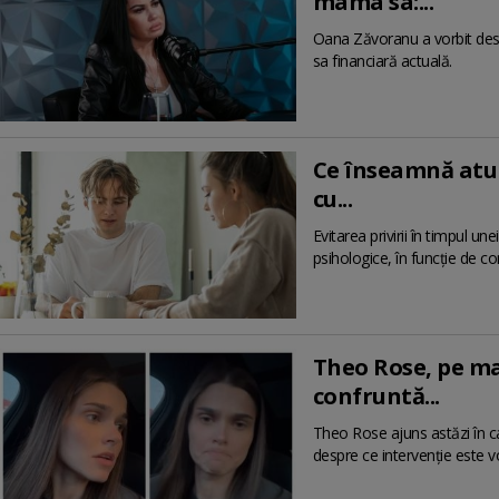
mama sa:...
Oana Zăvoranu a vorbit desp
sa financiară actuală.
Ce înseamnă atun
cu...
Evitarea privirii în timpul u
psihologice, în funcție de co
Theo Rose, pe ma
confruntă...
Theo Rose ajuns astăzi în ca
despre ce intervenție este v