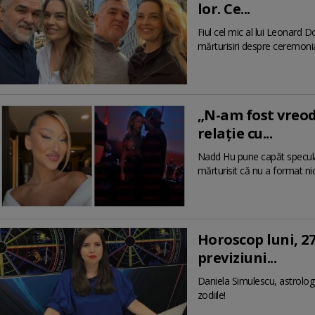
lor. Ce...
Fiul cel mic al lui Leonard Dor
mărturisiri despre ceremon
„N-am fost vreod
relație cu...
Nadd Hu pune capăt speculați
mărturisit că nu a format nic
Horoscop luni, 27
previziuni...
Daniela Simulescu, astrolog 
zodiile!