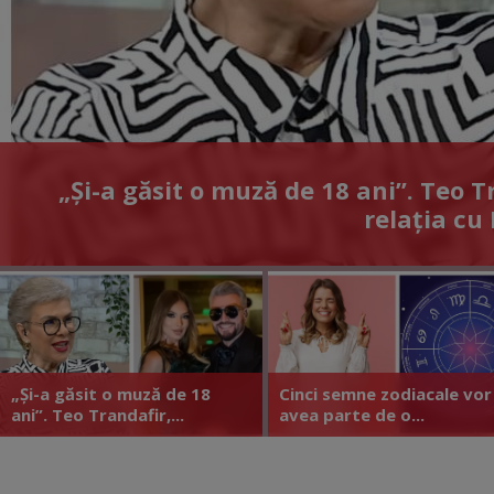
„Și-a găsit o muză de 18 ani”. Teo T
relația cu
„Și-a găsit o muză de 18
Cinci semne zodiacale vor
ani”. Teo Trandafir,...
avea parte de o...