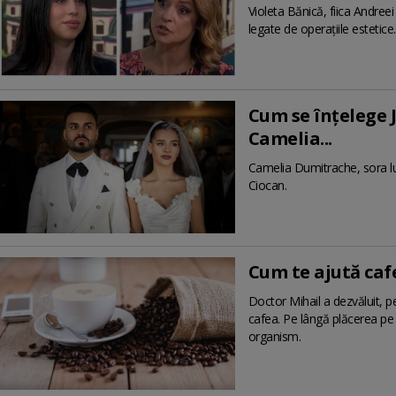
Violeta Bănică, fiica Andreei
legate de operațiile estetice
Cum se înțelege J
Camelia...
Camelia Dumitrache, sora lui 
Ciocan.
Cum te ajută cafea
Doctor Mihail a dezvăluit, 
cafea. Pe lângă plăcerea pe
organism.