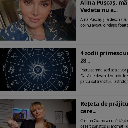
Alina Pușcaș, măr
Vedeta nu a...
Alina Pușcaș și-a deschis su
doi nu aveau o relație foart
4 zodii primesc 
28...
Patru semne zodiacale vor p
Dacă ne deschidem inimile ș
parcursul tranzitului astrolog
Rețeta de prăjitu
care...
Cristina Cioran a împărtășit
desert sănătos și aromat, id