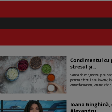
Condimentul cu p
stresul și...
Sarea de magneziu (sau sare
pentru efectul său laxativ, î
antiinflamatorii, atunci când 
Ioana Ginghină, d
Alexandru...