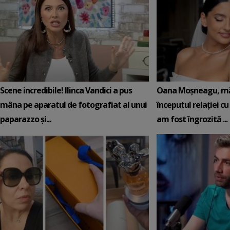
Scene incredibile! Ilinca Vandici a pus
Oana Moșneagu, măr
mâna pe aparatul de fotografiat al unui
începutul relației c
paparazzo și...
am fost îngrozită ...