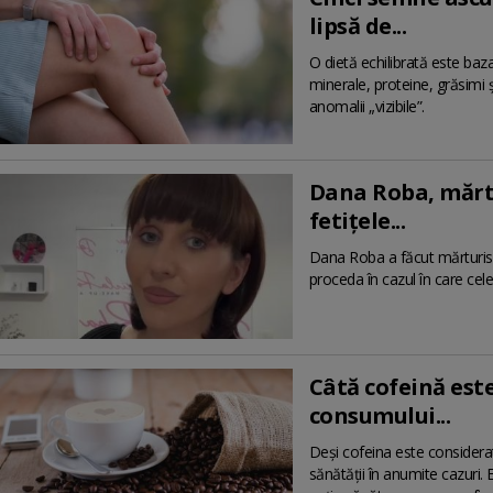
lipsă de...
O dietă echilibrată este baza
minerale, proteine, grăsimi 
anomalii „vizibile”.
Dana Roba, mărtu
fetițele...
Dana Roba a făcut mărturisiri
proceda în cazul în care cele 
Câtă cofeină est
consumului...
Deși cofeina este considera
sănătății în anumite cazuri. 