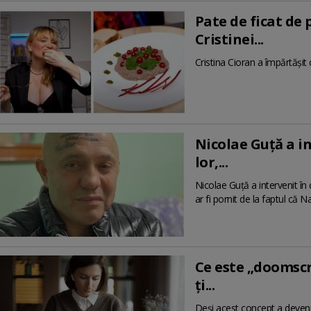
Pate de ficat de 
Cristinei...
Cristina Cioran a împărtășit c
Nicolae Guță a in
lor,...
Nicolae Guță a intervenit în 
ar fi pornit de la faptul că N
Ce este „doomscrol
ți...
Deși acest concept a devenit