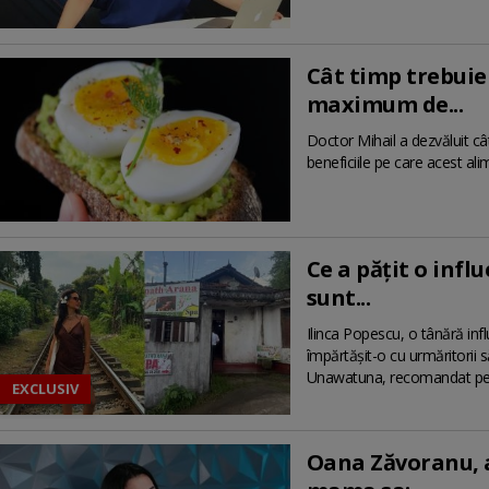
Cât timp trebuie
maximum de...
Doctor Mihail a dezvăluit c
beneficiile pe care acest ali
Ce a pățit o infl
sunt...
Ilinca Popescu, o tânără influ
împărtășit-o cu urmăritorii s
Unawatuna, recomandat pe int
EXCLUSIV
Oana Zăvoranu, a