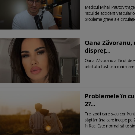
Medicul Mihail Pautov trage
riscul de accident vascular c
probleme grave ale circulație
Oana Zăvoranu, d
dispreț...
Oana Zăvoranu a făcut dezvăl
artistul a fost cea mai mare g
Problemele în cu
27...
Trei zodii care s-au confrunta
săptămâna care începe pe 27
în Rac. Este normal să te simț