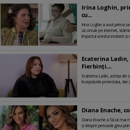
Irina Loghin, pr
cu...
Irina Loghin a avut prima sa 
să circule pe internet, stârnin
impactul acestui incident și
Ecaterina Ladin,
Fierbinți....
Ecaterina Ladin, actrița din 
începuturile proiectului, dar 
Diana Enache, con
Diana Enache a făcut mai mul
și despre perioada grea prin