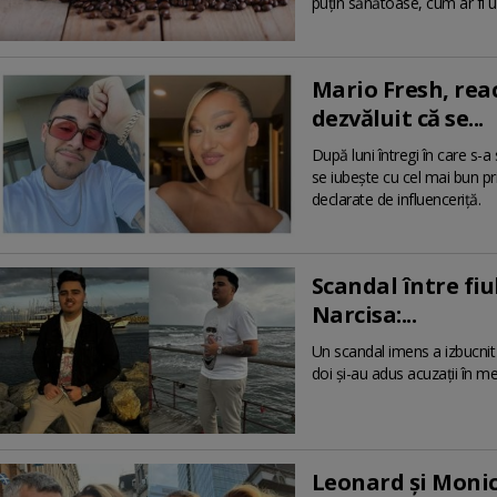
puțin sănătoase, cum ar fi u
Mario Fresh, rea
dezvăluit că se...
După luni întregi în care s
se iubește cu cel mai bun pri
declarate de influenceriță.
Scandal între fiu
Narcisa:...
Un scandal imens a izbucnit 
doi și-au adus acuzații în me
Leonard și Monic