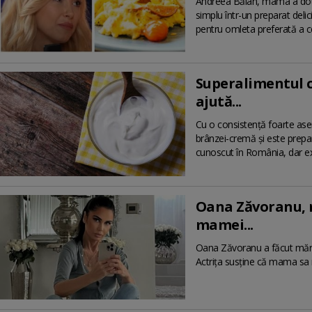
Andreea Bălan, mama a două 
simplu într-un preparat delici
pentru omleta preferată a ce
Superalimentul ca
ajută...
Cu o consistență foarte asem
brânzei-cremă și este prepar
cunoscut în România, dar e
Oana Zăvoranu, 
mamei...
Oana Zăvoranu a făcut mărt
Actrița susține că mama sa 