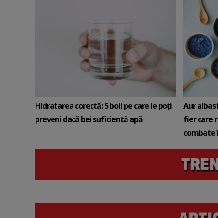
Hidratarea corectă: 5 boli pe care le poți
Aur albas
preveni dacă bei suficientă apă
fier care 
combate î