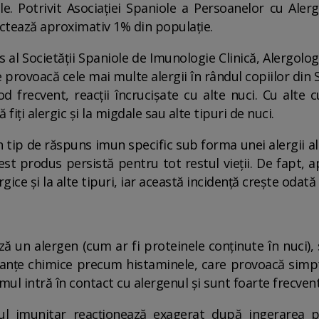
le. Potrivit Asociației Spaniole a Persoanelor cu Aler
ectează aproximativ 1% din populație.
al Societății Spaniole de Imunologie Clinică, Alergolog
e provoacă cele mai multe alergii în rândul copiilor di
od frecvent, reacții încrucișate cu alte nuci. Cu alte 
 fiți alergic și la migdale sau alte tipuri de nuci.
n tip de răspuns imun specific sub forma unei alergii a
cest produs persistă pentru tot restul vieții. De fapt,
gice și la alte tipuri, iar această incidență crește odată
i
ă un alergen (cum ar fi proteinele conținute în nuci),
tanțe chimice precum histaminele, care provoacă simp
ul intră în contact cu alergenul și sunt foarte frecvente
emul imunitar reacționează exagerat după ingerarea 