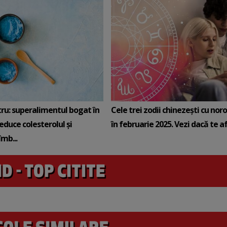
tru: superalimentul bogat în
Cele trei zodii chinezești cu noro
reduce colesterolul și
în februarie 2025. Vezi dacă te afli
mb...