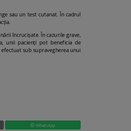
ânge sau un test cutanat. În cadrul
cția.
ii încrucișate. În cazurile grave,
a, unii pacienți pot beneficia de
ie efectuat sub supravegherea unui
WhatsApp