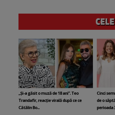
„Și-a găsit o muză de 18 ani”. Teo
Cinci sem
Trandafir, reacție virală după ce ce
de o săpt
Cătălin Bo...
perioada 3-