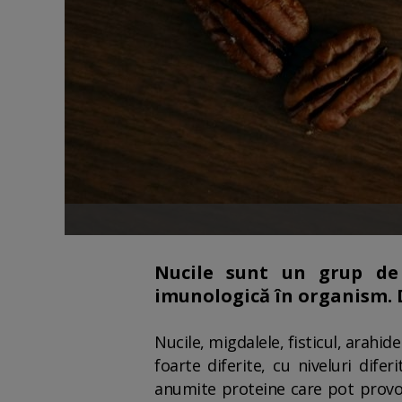
Nucile sunt un grup de p
imunologică în organism. De
Nucile, migdalele, fisticul, arahid
foarte diferite, cu niveluri dife
anumite proteine ​​care pot provo