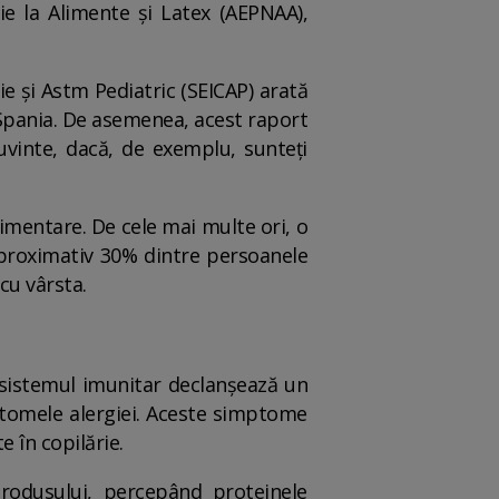
gie la Alimente și Latex (AEPNAA),
ie și Astm Pediatric (SEICAP) arată
n Spania. De asemenea, acest raport
cuvinte, dacă, de exemplu, sunteți
limentare. De cele mai multe ori, o
 aproximativ 30% dintre persoanele
 cu vârsta.
 sistemul imunitar declanșează un
tomele alergiei. Aceste simptome
 în copilărie.
produsului, percepând proteinele