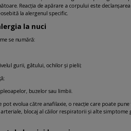
nătoare. Reacția de apărare a corpului este declanșarea
osebită la alergenul specific.
lergia la nuci
ome se numără:
lul gurii, gâtului, ochilor și pielii;
ă;
a pleoapelor, buzelor sau limbii.
ce pot evolua către anafilaxie, o reacție care poate pune v
rteriale, blocaj al căilor respiratorii și alte simptome 