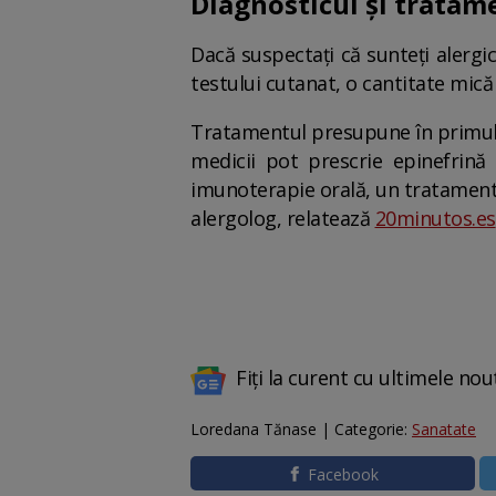
Diagnosticul și tratame
Dacă suspectați că sunteți alergic
testului cutanat, o cantitate mică
Tratamentul presupune în primul r
medicii pot prescrie epinefrină 
imunoterapie orală, un tratament 
alergolog, relatează
20minutos.es
Fiți la curent cu ultimele nou
Loredana Tănase | Categorie:
Sanatate
Facebook