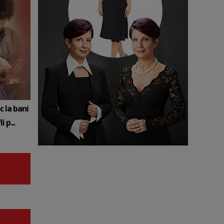
c la bani
 p...