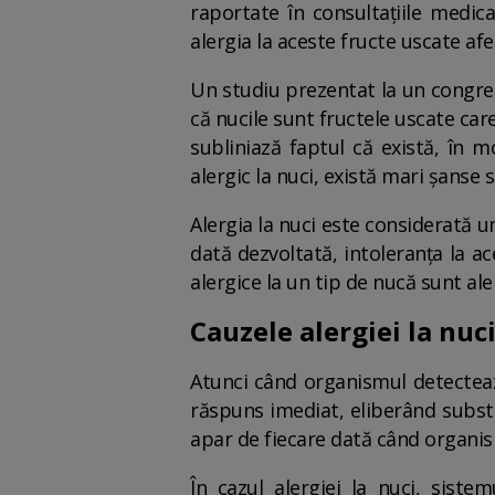
raportate în consultațiile medica
alergia la aceste fructe uscate af
Un studiu prezentat la un congres 
că nucile sunt fructele uscate car
subliniază faptul că există, în m
alergic la nuci, există mari șanse să
Alergia la nuci este considerată u
dată dezvoltată, intoleranța la a
alergice la un tip de nucă sunt aler
Cauzele alergiei la nuc
Atunci când organismul detecteaz
răspuns imediat, eliberând subs
apar de fiecare dată când organism
În cazul alergiei la nuci, sist