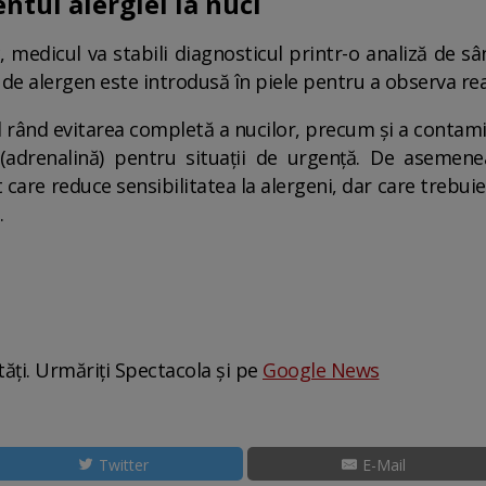
ntul alergiei la nuci
, medicul va stabili diagnosticul printr-o analiză de s
 de alergen este introdusă în piele pentru a observa rea
ând evitarea completă a nucilor, precum și a contaminăr
(adrenalină) pentru situații de urgență. De asemene
care reduce sensibilitatea la alergeni, dar care trebu
.
tăți. Urmăriți Spectacola și pe
Google News
Twitter
E-Mail