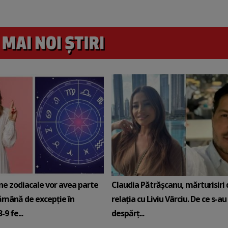
ne zodiacale vor avea parte
Claudia Pătrășcanu, mărturisiri
ămână de excepție în
relația cu Liviu Vârciu. De ce s-au
9 fe...
despărț...