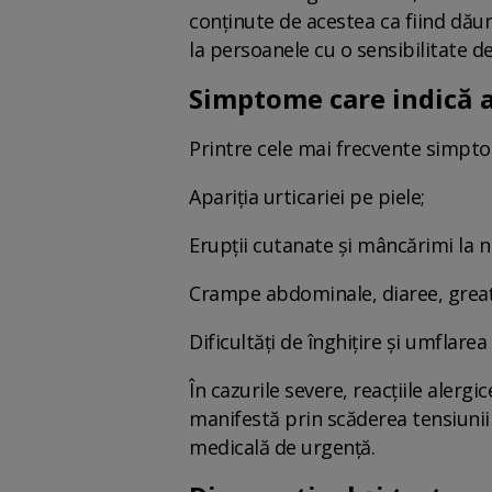
conținute de acestea ca fiind dău
la persoanele cu o sensibilitate de
Simptome care indică a
Printre cele mai frecvente simpt
Apariția urticariei pe piele;
Erupții cutanate și mâncărimi la nive
Crampe abdominale, diaree, greaț
Dificultăți de înghițire și umflare
În cazurile severe, reacțiile alergi
manifestă prin scăderea tensiunii a
medicală de urgență.