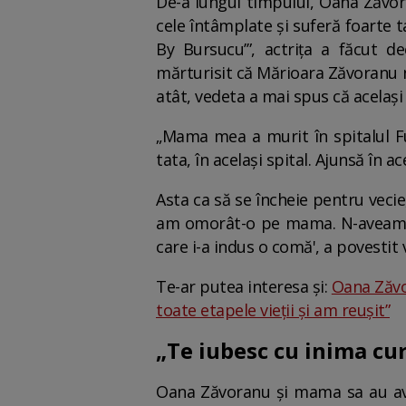
De-a lungul timpului, Oana Zăvor
cele întâmplate și suferă foarte 
By Bursucu’”, actrița a făcut d
mărturisit că Mărioara Zăvoranu n
atât, vedeta a mai spus că același
„Mama mea a murit în spitalul Fu
tata, în același spital. Ajunsă în a
Asta ca să se încheie pentru veci
am omorât-o pe mama. N-aveam c
care i-a indus o comă', a povesti
Te-ar putea interesa și:
Oana Zăvo
toate etapele vieții și am reușit”
„Te iubesc cu inima cur
Oana Zăvoranu și mama sa au avut