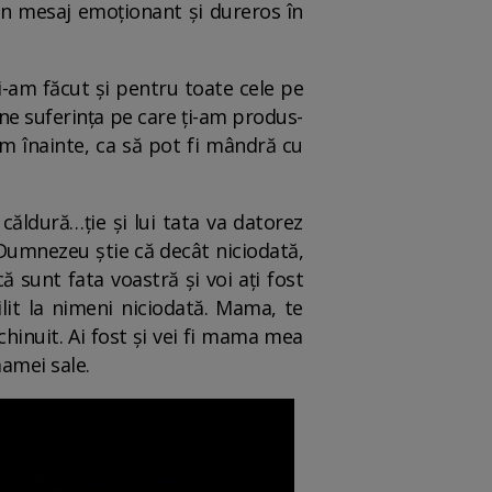
n mesaj emoționant și dureros în
i-am făcut și pentru toate cele pe
ine suferința pe care ți-am produs-
m înainte, ca să pot fi mândră cu
căldură…ție și lui tata va datorez
 Dumnezeu știe că decât niciodată,
 sunt fata voastră și voi ați fost
ilit la nimeni niciodată. Mama, te
hinuit. Ai fost și vei fi mama mea
amei sale.