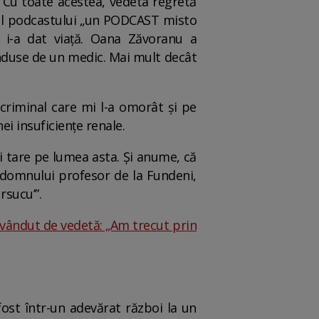
 Cu toate acestea, vedeta regretă
drul podcastului „un PODCAST misto
e i-a dat viață. Oana Zăvoranu a
induse de un medic. Mai mult decât
criminal care mi l-a omorât și pe
ei insuficiențe renale.
i tare pe lumea asta. Și anume, că
omnului profesor de la Fundeni,
rsucu’”.
vândut de vedetă: „Am trecut prin
ost într-un adevărat război la un