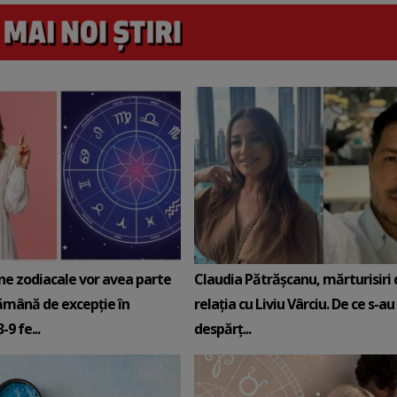
ne zodiacale vor avea parte
Claudia Pătrășcanu, mărturisiri
ămână de excepție în
relația cu Liviu Vârciu. De ce s-au
9 fe...
despărț...