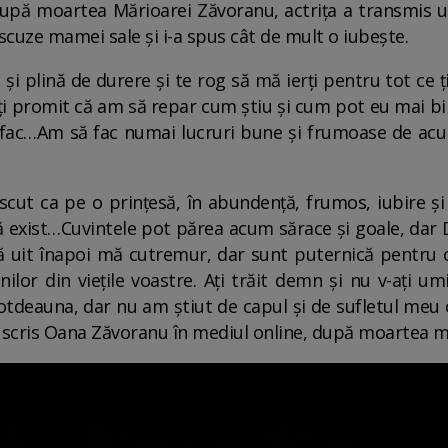
upă moartea Mărioarei Zăvoranu, actrița a transmis u
 scuze mamei sale și i-a spus cât de mult o iubește.
și plină de durere și te rog să mă ierți pentru tot ce ț
t.Îți promit că am să repar cum știu și cum pot eu mai b
e fac…Am să fac numai lucruri bune și frumoase de acu
scut ca pe o prințesă, în abundență, frumos, iubire și 
 că exist…Cuvintele pot părea acum sărace și goale, dar
 uit înapoi mă cutremur, dar sunt puternică pentru că
lor din viețile voastre. Ați trăit demn și nu v-ați um
totdeauna, dar nu am știut de capul și de sufletul meu c
a scris Oana Zăvoranu în mediul online, după moartea m