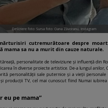
Descriere foto: Sursa foto: Oana Zăvoranu, Instagram
ărturisiri cutremurătoare despre moar
că mama sa nu a murit din cauze naturale.
tăreață, personalitate de televiziune și influență din
licarea în diverse proiecte artistice. De-a lungul anilor
ită personalității sale puternice și a vieții personale 
și producții TV, cel mai cunoscut fiind Numai iubirea 
r eu pe mama”