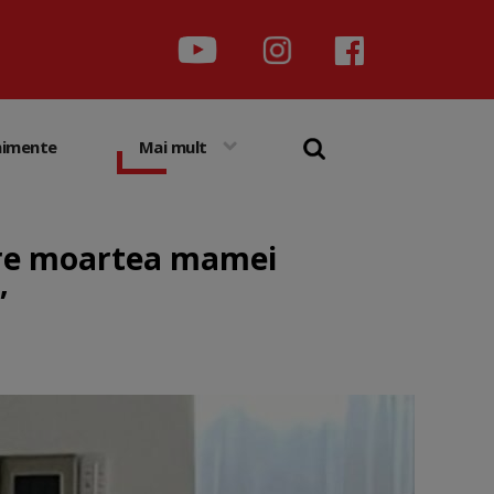
nimente
Mai mult
pre moartea mamei
”