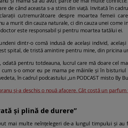
anu și mama sa au avut parte de mai multe conflicte.
tare de când aceasta s-a stins din viață. Invitată în ca
eclarații cutremurătoare despre moartea femeii car
u a murit din cauza naturale, ci din cauza unei come 
 doctor este responsabil și pentru moartea tatălui ei.
ndeni dintr-o comă indusă de același individ, același 
cest spital, de tristă amintire pentru mine, din pricina un
e, odată pentru totdeauna, lucrul care mă doare cel ma
um s-o omor eu pe mama pe mâinile și în bisturiul d
t vedeta, în cadrul podcastului „un PODCAST misto By Bu
ranu și-a deschis o nouă afacere. Cât costă un parfum 
ată și plină de durere”
 mai multe neînțelegeri de-a lungul timpului și au f