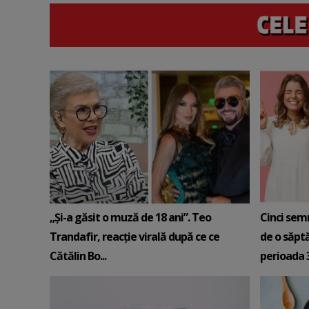
„Și-a găsit o muză de 18 ani”. Teo
Cinci sem
Trandafir, reacție virală după ce ce
de o săpt
Cătălin Bo...
perioada 3-