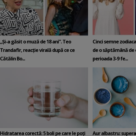
„Și-a găsit o muză de 18 ani”. Teo
Cinci semne zodiaca
Trandafir, reacție virală după ce ce
de o săptămână de e
Cătălin Bo...
perioada 3-9 fe...
Hidratarea corectă: 5 boli pe care le poți
Aur albastru: super