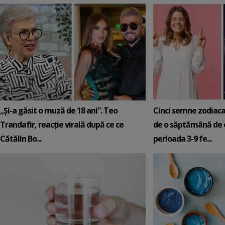
„Și-a găsit o muză de 18 ani”. Teo
Cinci semne zodiaca
Trandafir, reacție virală după ce ce
de o săptămână de e
Cătălin Bo...
perioada 3-9 fe...