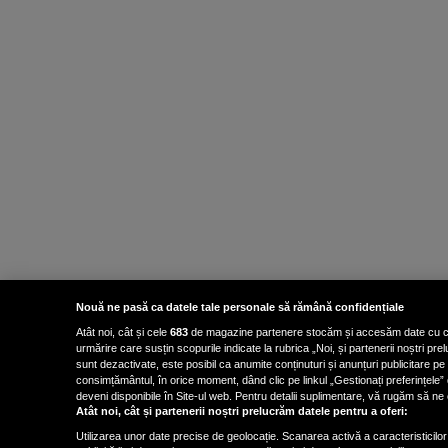
Nouă ne pasă ca datele tale personale să rămână confidențiale
Atât noi, cât și cele
683
de magazine partenere stocăm și accesăm date cu carac
urmărire care susțin scopurile indicate la rubrica „Noi, și partenerii noștri p
sunt dezactivate, este posibil ca anumite conținuturi și anunțuri publicitare pe
consimțământul, în orice moment, dând clic pe linkul „Gestionați preferințele” 
deveni disponibile în Site-ul web. Pentru detalii suplimentare, vă rugăm să ne co
Atât noi, cât și partenerii noștri prelucrăm datele pentru a oferi:
Utilizarea unor date precise de geolocație. Scanarea activă a caracteristicilor 