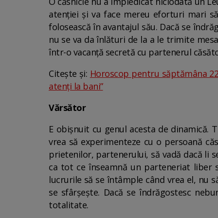
O căsnicie nu a împiedicat niciodată un Leu
atenției și va face mereu eforturi mari să
folosească în avantajul său. Dacă se îndrăg
nu se va da înlături de la a le trimite mesa
într-o vacanță secretă cu partenerul căsăto
Citește și:
Horoscop pentru săptămâna 22 - 
atenți la bani”
Vărsător
E obișnuit cu genul acesta de dinamică. To
vrea să experimenteze cu o persoană căsăto
prietenilor, partenerului, să vadă dacă li s
ca tot ce înseamnă un parteneriat liber s
lucrurile să se întâmple când vrea el, nu s
se sfârșește. Dacă se îndrăgostesc nebune
totalitate.