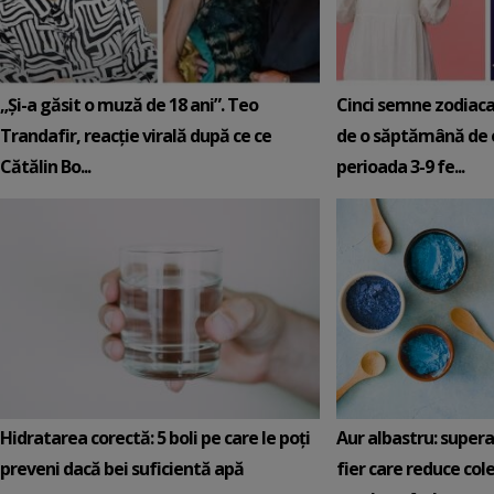
„Și-a găsit o muză de 18 ani”. Teo
Cinci semne zodiaca
Trandafir, reacție virală după ce ce
de o săptămână de e
Cătălin Bo...
perioada 3-9 fe...
Hidratarea corectă: 5 boli pe care le poți
Aur albastru: super
preveni dacă bei suficientă apă
fier care reduce cole