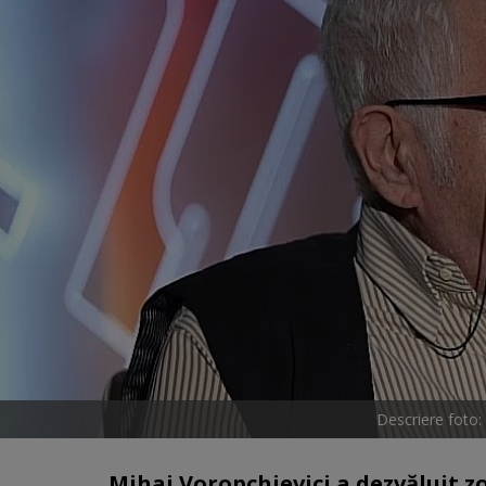
Descriere foto:
Mihai Voropchievici a dezvăluit z