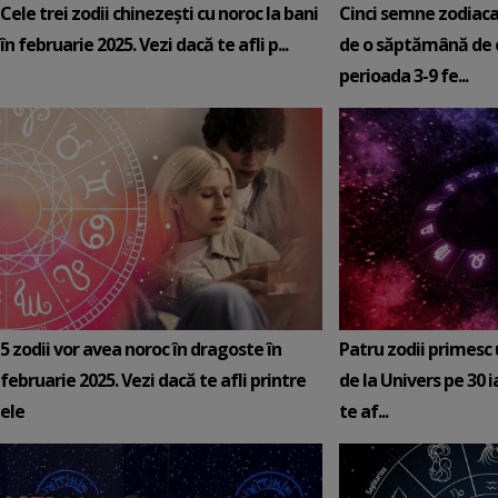
Cele trei zodii chinezești cu noroc la bani
Cinci semne zodiaca
în februarie 2025. Vezi dacă te afli p...
de o săptămână de e
perioada 3-9 fe...
5 zodii vor avea noroc în dragoste în
Patru zodii primesc
februarie 2025. Vezi dacă te afli printre
de la Univers pe 30 
ele
te af...