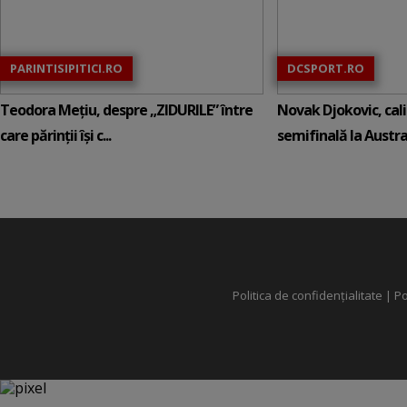
PARINTISIPITICI.RO
DCSPORT.RO
Teodora Mețiu, despre „ZIDURILE” între
Novak Djokovic, calif
care părinții își c...
semifinală la Austral
Politica de confidențialitate
|
Po