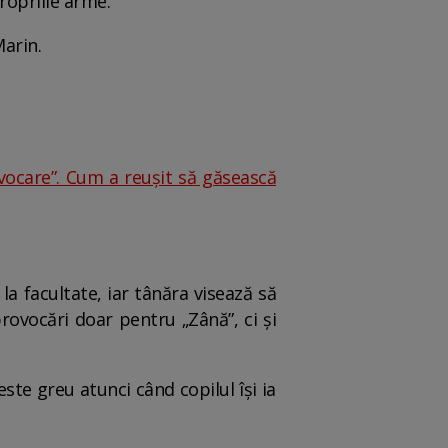
ropriile arme.
Marin.
vocare”. Cum a reușit să găsească
a facultate, iar tânăra visează să
rovocări doar pentru „Zână”, ci și
este greu atunci când copilul își ia