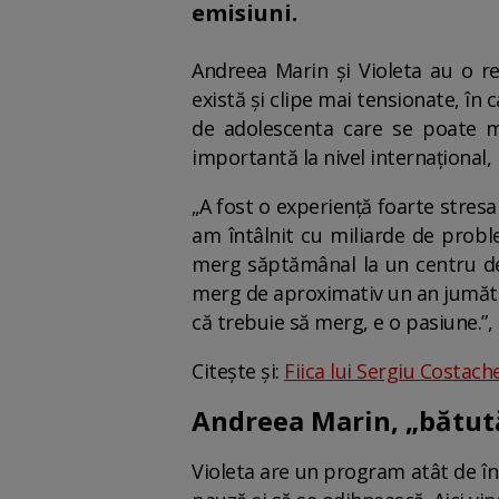
emisiuni.
Andreea Marin și Violeta au o r
există și clipe mai tensionate, în 
de adolescenta care se poate mâ
importantă la nivel internațional, 
„A fost o experiență foarte stres
am întâlnit cu miliarde de probl
merg săptămânal la un centru de r
merg de aproximativ un an jumăta
că trebuie să merg, e o pasiune.”, 
Citește și:
Fiica lui Sergiu Costach
Andreea Marin, „bătută”
Violeta are un program atât de înc