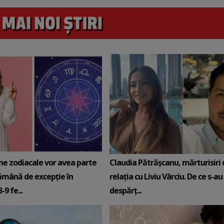
ne zodiacale vor avea parte
Claudia Pătrășcanu, mărturisiri
ămână de excepție în
relația cu Liviu Vârciu. De ce s-au
9 fe...
despărț...