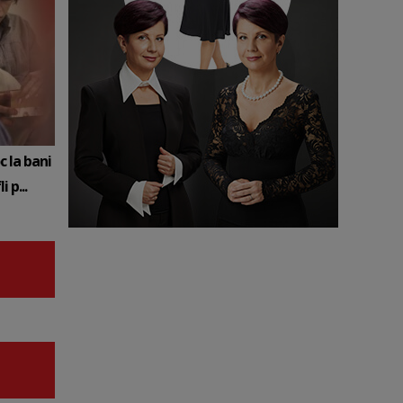
c la bani
 p...