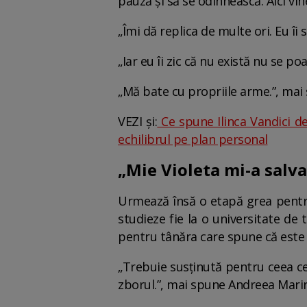
pauză și să se odihnească. Aici v
„Îmi dă replica de multe ori. Eu î
„Iar eu îi zic că nu există nu se po
„Mă bate cu propriile arme.”, mai
VEZI și:
Ce spune Ilinca Vandici d
echilibrul pe plan personal
„Mie Violeta mi-a salva
Urmează însă o etapă grea pentru 
studieze fie la o universitate de
pentru tânăra care spune că este 
„Trebuie susținută pentru ceea ce f
zborul.”, mai spune Andreea Marin