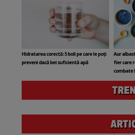
Hidratarea corectă: 5 boli pe care le poți
Aur albas
preveni dacă bei suficientă apă
fier care 
combate î