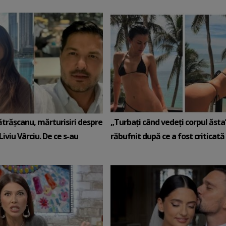
ătrășcanu, mărturisiri despre
„Turbați când vedeți corpul ăsta”
Liviu Vârciu. De ce s-au
răbufnit după ce a fost criticată c