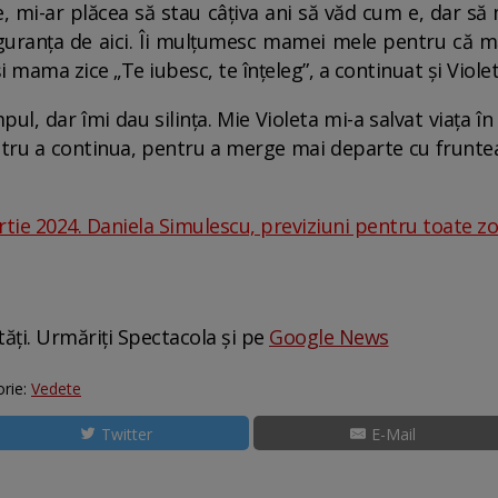
 mi-ar plăcea să stau câțiva ani să văd cum e, dar să 
guranța de aici. Îi mulțumesc mamei mele pentru că mă
și mama zice „Te iubesc, te înțeleg”, a continuat și Violet
mpul, dar îmi dau silința. Mie Violeta mi-a salvat viața 
ntru a continua, pentru a merge mai departe cu fruntea
tie 2024. Daniela Simulescu, previziuni pentru toate zo
tăți. Urmăriți Spectacola și pe
Google News
rie:
Vedete
Twitter
E-Mail