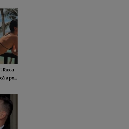
. Rux a
ă a po...