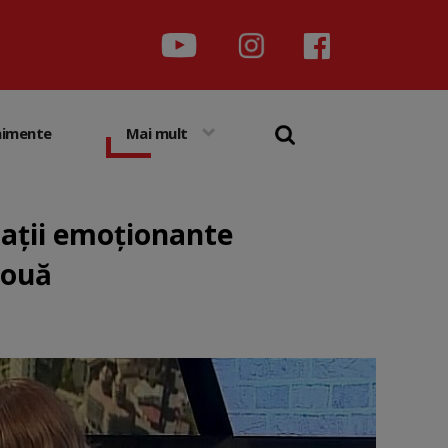
nimente
Mai mult
rații emoționante
două