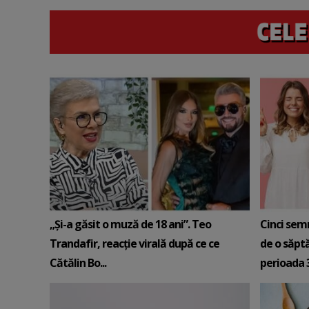
„Și-a găsit o muză de 18 ani”. Teo
Cinci sem
Trandafir, reacție virală după ce ce
de o săpt
Cătălin Bo...
perioada 3-