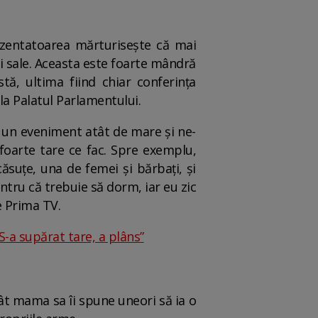
ezentatoarea mărturisește că mai
cei sale. Aceasta este foarte mândră
ă, ultima fiind chiar conferința
 la Palatul Parlamentului.
a un eveniment atât de mare și ne-
foarte tare ce fac. Spre exemplu,
ăsuțe, una de femei și bărbați, și
ru că trebuie să dorm, iar eu zic
e Prima TV.
„S-a supărat tare, a plâns”
cât mama sa îi spune uneori să ia o