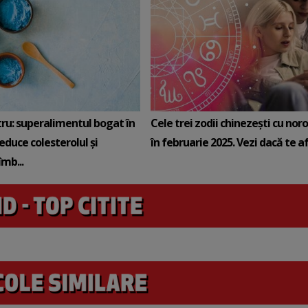
tru: superalimentul bogat în
Cele trei zodii chinezești cu noro
reduce colesterolul și
în februarie 2025. Vezi dacă te afli
mb...