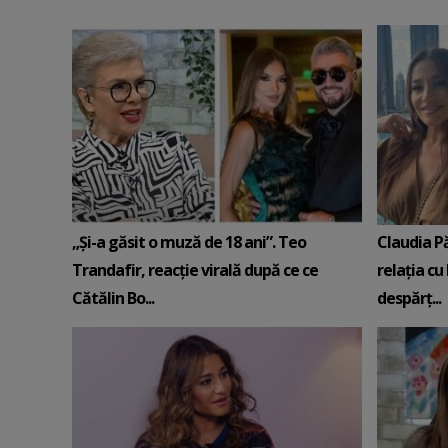
„Și-a găsit o muză de 18 ani”. Teo
Claudia P
Trandafir, reacție virală după ce ce
relația cu 
Cătălin Bo...
despărț...