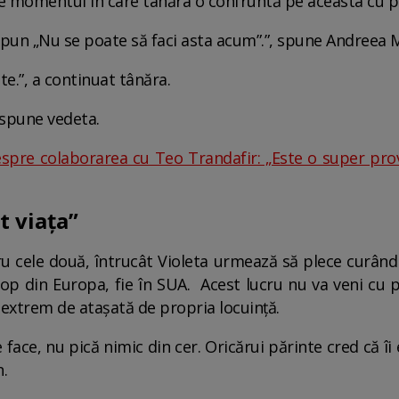
ine momentul în care tânăra o confruntă pe aceasta cu p
i spun „Nu se poate să faci asta acum”.”, spune Andreea 
ate.”, a continuat tânăra.
 spune vedeta.
espre colaborarea cu Teo Trandafir: „Este o super pro
t viața”
cele două, întrucât Violeta urmează să plece curând l
 top din Europa, fie în SUA. Acest lucru nu va veni cu p
extrem de atașată de propria locuință.
ace, nu pică nimic din cer. Oricărui părinte cred că îi 
.