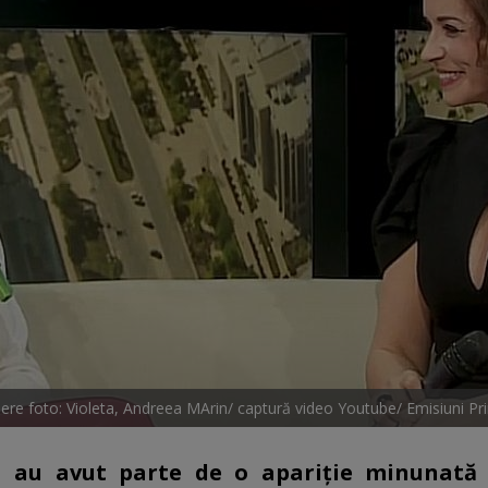
ere foto: Violeta, Andreea MArin/ captură video Youtube/ Emisiuni P
a au avut parte de o apariție minunată 