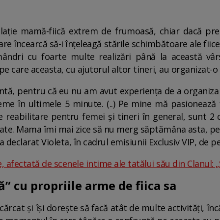
elație mamă-fiică extrem de frumoasă, chiar dacă pr
care încearcă să-i înțeleagă stările schimbătoare ale fii
ndri cu foarte multe realizări până la această vârst
pe care aceasta, cu ajutorul altor tineri, au organizat-o
antă, pentru că eu nu am avut experiența de a organiz
eme în ultimele 5 minute. (..) Pe mine mă pasionează 
eabilitare pentru femei și tineri în general, sunt 2 c
te. Mama îmi mai zice să nu merg săptămâna asta, pent
a declarat Violeta, în cadrul emisiunii Exclusiv VIP, de p
e, afectată de scenele intime ale tatălui său din Clanul: 
 cu propriile arme de fiica sa
ărcat și își dorește să facă atât de multe activități, în