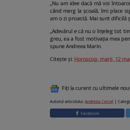
„Nu am idee dacă mă voi întoarce,
când merg la școală, îmi place si
am o zi proastă. Mai sunt dificilă 
„Adevărul e că nu o înțeleg tot ti
greu, ea a fost motivația mea pe
spune Andreea Marin.
Citește și:
Horoscop, marți, 12 mar
Fiți la curent cu ultimele nou
Autorul articolului:
Andreea Cercel
| Catego
Facebook