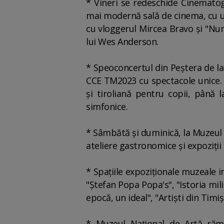
* Vineri se redeschide Cinematog
mai modernă sală de cinema, cu un
cu vloggerul Mircea Bravo şi "Nunt
lui Wes Anderson.
* Speoconcertul din Peştera de la
CCE TM2023 cu spectacole unice. Pa
şi tiroliană pentru copii, până 
simfonice.
* Sâmbătă şi duminică, la Muzeul 
ateliere gastronomice şi expoziţii
* Spaţiile expoziţionale muzeale 
"Ştefan Popa Popa's", "Istoria mil
epocă, un ideal", "Artişti din Timi
* Muzeul Naţional de Artă rămâ