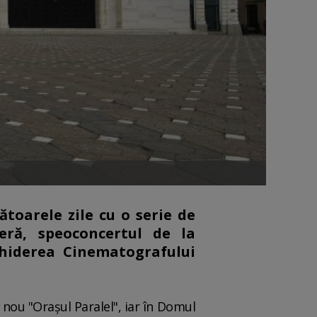
toarele zile cu o serie de
eră, speoconcertul de la
chiderea Cinematografului
n nou "Oraşul Paralel", iar în Domul