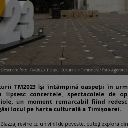
Descriere foto: TM2023. Palatul Culturii din Timisoara/ foto Agerpres
urii TM2023 îşi întâmpină oaspeţii în urmă
 lipsesc concertele, spectacolele de op
niole, un moment remarcabil fiind redes
găsi locul pe harta culturală a Timişoarei.
Blazzaj revine cu un vinil de poveste, puteţi explora di