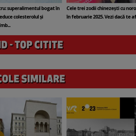
tru: superalimentul bogat în
Cele trei zodii chinezești cu noro
reduce colesterolul și
în februarie 2025. Vezi dacă te afli
mb...