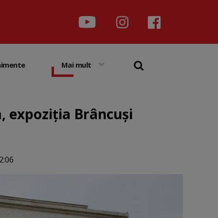
nimente
Mai mult
, expoziţia Brâncuşi
2:06