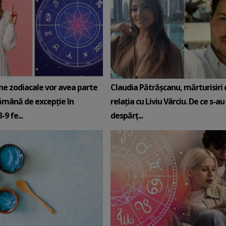
ne zodiacale vor avea parte
Claudia Pătrășcanu, mărturisiri
ămână de excepție în
relația cu Liviu Vârciu. De ce s-au
9 fe...
despărț...