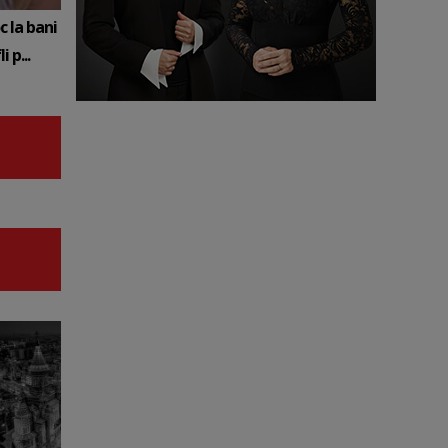
c la bani
 p...