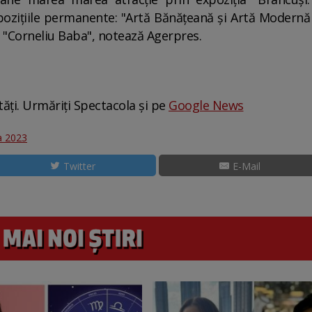
expoziţiile permanente: "Artă Bănăţeană şi Artă Moder
"Corneliu Baba", notează Agerpres.
tăți. Urmăriți Spectacola și pe
Google News
a 2023
Twitter
E-Mail