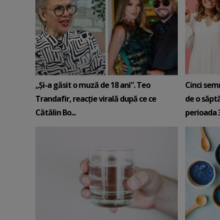
„Și-a găsit o muză de 18 ani”. Teo
Cinci sem
Trandafir, reacție virală după ce ce
de o săpt
Cătălin Bo...
perioada 3-