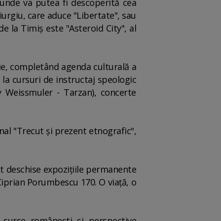
 unde va putea fi descoperită cea
urgiu, care aduce "Libertate", sau
e la Timiş este "Asteroid City", al
ţie, completând agenda culturală a
 la cursuri de instructaj speologic
ny Weissmuler - Tarzan), concerte
al "Trecut şi prezent etnografic",
nt deschise expoziţiile permanente
"Ciprian Porumbescu 170. O viaţă, o
 surse româneşti şi perspective