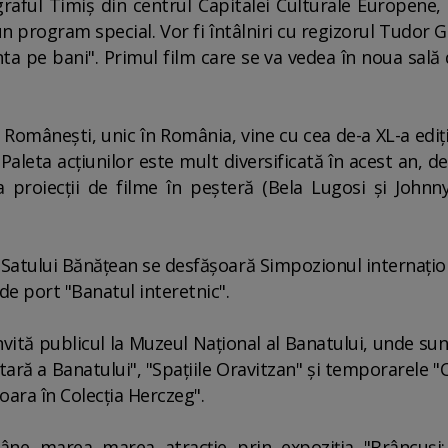
raful Timiş din centrul Capitalei Culturale Europene,
 program special. Vor fi întâlniri cu regizorul Tudor Gi
a pe bani". Primul film care se va vedea în noua sală d
 Româneşti, unic în România, vine cu cea de-a XL-a edi
leta acţiunilor este mult diversificată în acest an, de
la proiecţii de filme în peşteră (Bela Lugosi şi John
Satului Bănăţean se desfăşoară Simpozionul internaţion
 de port "Banatul interetnic".
invită publicul la Muzeul Naţional al Banatului, unde su
itară a Banatului", "Spaţiile Oravitzan" şi temporarele 
şoara în Colecţia Herczeg".
ne marea marea atracţie prin expoziţia "Brâncuşi: