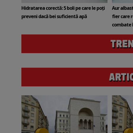
Hidratarea corectă: 5 boli pe care le poți
Aur albas
preveni dacă bei suficientă apă
fier care 
combate î