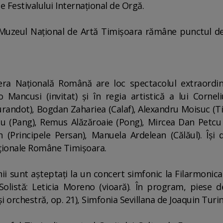
e Festivalului Internaţional de Orgă.
, Muzeul Naţional de Artă Timişoara rămâne punctul de a
pera Naţională Română are loc spectacolul extraordi
 Mancusi (invitat) şi în regia artistică a lui Corne
Turandot), Bogdan Zahariea (Calaf), Alexandru Moisuc (Ti
scu (Pang), Remus Alăzăroaie (Pong), Mircea Dan Petc
 (Principele Persan), Manuela Ardelean (Călăul). Îşi 
ţionale Române Timişoara.
ii sunt aşteptaţi la un concert simfonic la Filarmonica
 Solistă: Leticia Moreno (vioară). În program, piese 
i orchestră, op. 21), Simfonia Sevillana de Joaquin Turi