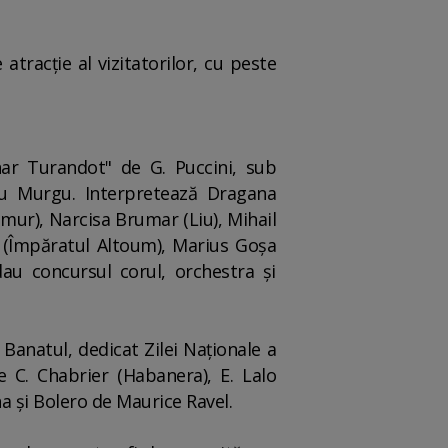
tracţie al vizitatorilor, cu peste
nar Turandot" de G. Puccini, sub
liu Murgu. Interpretează Dragana
mur), Narcisa Brumar (Liu), Mihail
u (Împăratul Altoum), Marius Goşa
dau concursul corul, orchestra şi
 Banatul, dedicat Zilei Naţionale a
de C. Chabrier (Habanera), E. Lalo
na şi Bolero de Maurice Ravel.