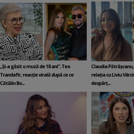
„Și-a găsit o muză de 18 ani”. Teo
Claudia Pătrășcanu,
Trandafir, reacție virală după ce ce
relația cu Liviu Vârci
Cătălin Bo...
despărț...