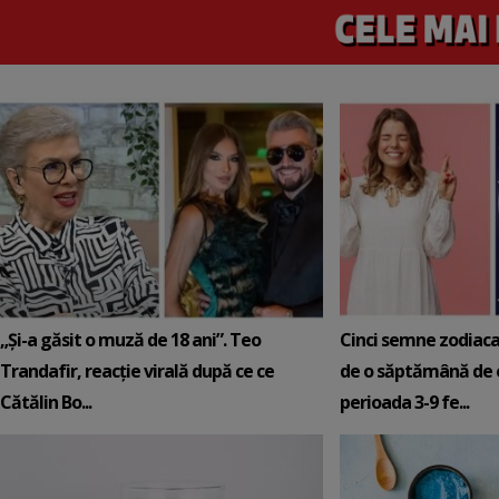
„Și-a găsit o muză de 18 ani”. Teo
Cinci semne zodiaca
Trandafir, reacție virală după ce ce
de o săptămână de e
Cătălin Bo...
perioada 3-9 fe...