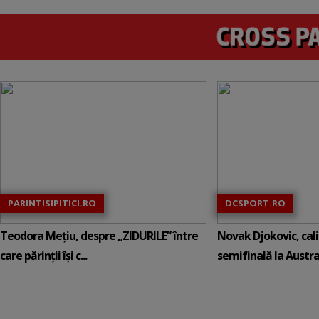
PARINTISIPITICI.RO
DCSPORT.RO
Teodora Mețiu, despre „ZIDURILE” între
Novak Djokovic, calif
care părinții își c...
semifinală la Austral