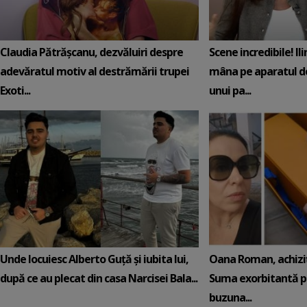
Claudia Pătrășcanu, dezvăluiri despre
Scene incredibile! Il
adevăratul motiv al destrămării trupei
mâna pe aparatul de
Exoti...
unui pa...
Unde locuiesc Alberto Guță și iubita lui,
Oana Roman, achiziț
după ce au plecat din casa Narcisei Bala...
Suma exorbitantă pe
buzuna...