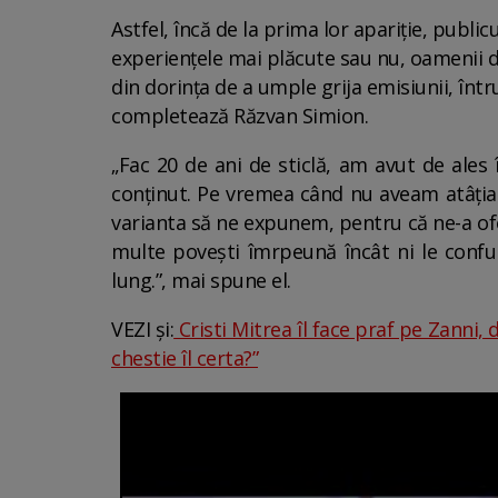
Astfel, încă de la prima lor apariție, public
experiențele mai plăcute sau nu, oamenii de
din dorința de a umple grija emisiunii, înt
completează Răzvan Simion.
„Fac 20 de ani de sticlă, am avut de ales
conținut. Pe vremea când nu aveam atâția r
varianta să ne expunem, pentru că ne-a ofe
multe povești îmrpeună încât ni le confun
lung.”, mai spune el.
VEZI și:
Cristi Mitrea îl face praf pe Zanni, 
chestie îl certa?”