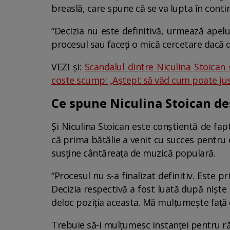
breaslă, care spune că se va lupta în conti
“Decizia nu este definitivă, urmează apelu
procesul sau faceți o mică cercetare dacă d
VEZI și:
Scandalul dintre Niculina Stoican 
coste scump: „Aștept să văd cum poate just
Ce spune Niculina Stoican des
Și Niculina Stoican este conștientă de fapt
că prima bătălie a venit cu succes pentru e
susține cântăreața de muzică populară.
“Procesul nu s-a finalizat definitiv. Este 
Decizia respectivă a fost luată după niște
deloc poziția aceasta. Mă mulțumește față d
Trebuie să-i mulțumesc instanței pentru ră