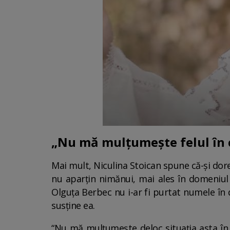
„Nu mă mulțumește felul în c
Mai mult, Niculina Stoican spune că-și dore
nu aparțin nimănui, mai ales în domeniul 
Olguța Berbec nu i-ar fi purtat numele în di
susține ea.
“Nu mă mulțumește deloc situația asta în