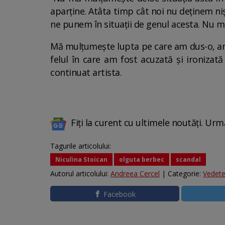
aparține. Atâta timp cât noi nu deținem n
ne punem în situații de genul acesta. Nu 
Mă mulțumește lupta pe care am dus-o, am
felul în care am fost acuzată și ironizată 
continuat artista.
Fiți la curent cu ultimele noutăți. Urm
Tagurile articolului:
Niculina Stoican
olguta berbec
scandal
Autorul articolului:
Andreea Cercel
| Categorie:
Vedet
Facebook