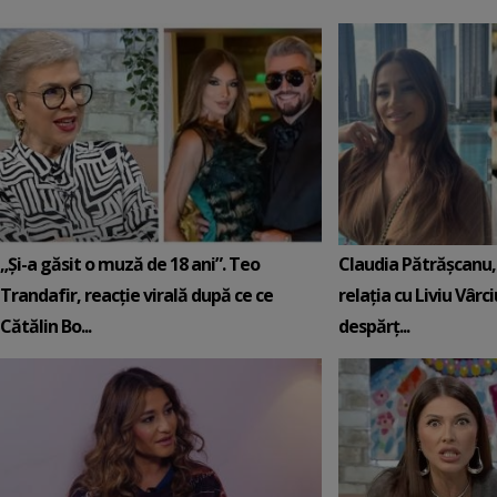
„Și-a găsit o muză de 18 ani”. Teo
Claudia Pătrășcanu,
Trandafir, reacție virală după ce ce
relația cu Liviu Vârci
Cătălin Bo...
despărț...