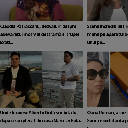
Claudia Pătrășcanu, dezvăluiri despre
Scene incredibile! Il
adevăratul motiv al destrămării trupei
mâna pe aparatul de
Exoti...
unui pa...
Unde locuiesc Alberto Guță și iubita lui,
Oana Roman, achiziț
după ce au plecat din casa Narcisei Bala...
Suma exorbitantă pe