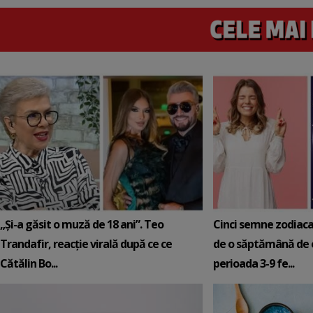
„Și-a găsit o muză de 18 ani”. Teo
Cinci semne zodiaca
Trandafir, reacție virală după ce ce
de o săptămână de e
Cătălin Bo...
perioada 3-9 fe...