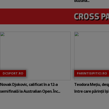
buzuna...
DCSPORT.RO
PARINTISIPITICI.RO
Novak Djokovic, calificat în a 12-a
Teodora Mețiu, desp
semifinală la Australian Open. Înc...
între care părinții își c