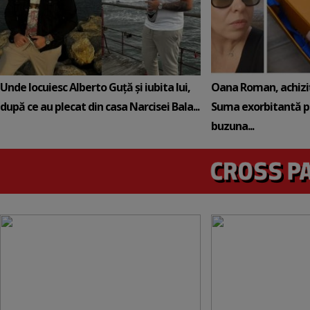
Unde locuiesc Alberto Guță și iubita lui,
Oana Roman, achiziț
după ce au plecat din casa Narcisei Bala...
Suma exorbitantă pe
buzuna...