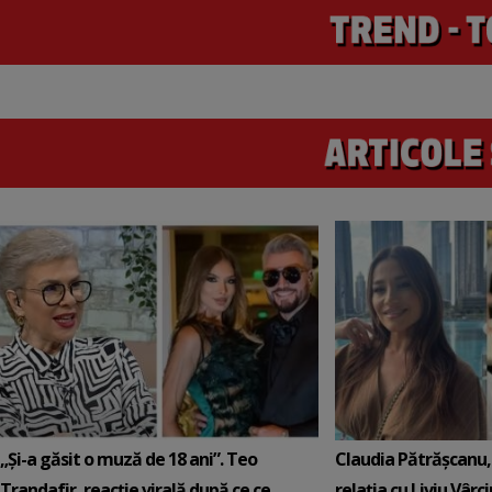
„Și-a găsit o muză de 18 ani”. Teo
Claudia Pătrășcanu,
Trandafir, reacție virală după ce ce
relația cu Liviu Vârci