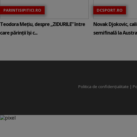
PARINTISIPITICI.RO
DCSPORT.RO
Teodora Mețiu, despre „ZIDURILE” între
Novak Djokovic, calif
care părinții își c...
semifinală la Austral
Politica de confidențialitate
|
Po