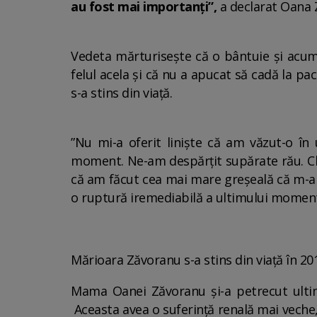
au fost mai importanți”,
a declarat Oana Z
Vedeta mărturisește că o bântuie și acum 
felul acela și că nu a apucat să cadă la pa
s-a stins din viață.
”Nu mi-a oferit liniște că am văzut-o în 
moment. Ne-am despărțit supărate rău. Ch
că am făcut cea mai mare greșeală că m-am
o ruptură iremediabilă a ultimului moment
Mărioara Zăvoranu s-a stins din viață în 20
Mama Oanei Zăvoranu și-a petrecut ultimel
Aceasta avea o suferinţă renală mai veche, 