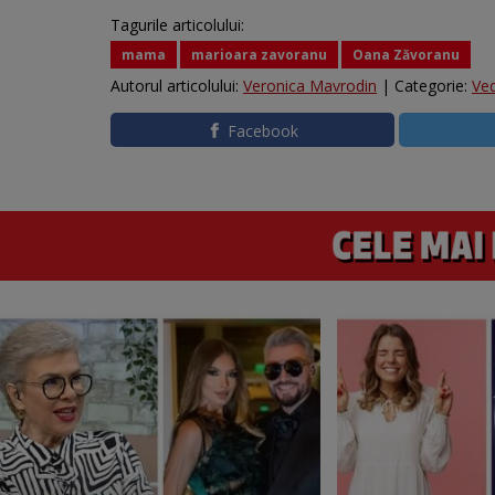
Tagurile articolului:
mama
marioara zavoranu
Oana Zăvoranu
Autorul articolului:
Veronica Mavrodin
| Categorie:
Ve
Facebook