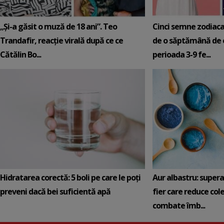
„Și-a găsit o muză de 18 ani”. Teo
Cinci semne zodiaca
Trandafir, reacție virală după ce ce
de o săptămână de e
Cătălin Bo...
perioada 3-9 fe...
Hidratarea corectă: 5 boli pe care le poți
Aur albastru: super
preveni dacă bei suficientă apă
fier care reduce cole
combate îmb...