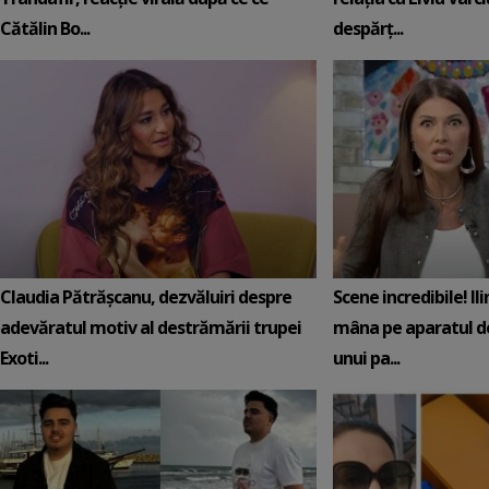
Cătălin Bo...
despărț...
Claudia Pătrășcanu, dezvăluiri despre
Scene incredibile! Il
adevăratul motiv al destrămării trupei
mâna pe aparatul de
Exoti...
unui pa...