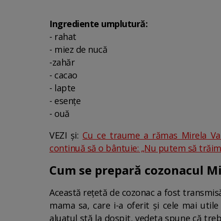
Ingrediente umplutură:
- rahat
- miez de nucă
-zahăr
- cacao
- lapte
- esențe
- ouă
VEZI și:
Cu ce traume a rămas Mirela Vai
continuă să o bântuie: „Nu putem să trăim
Cum se prepară cozonacul Mi
Această rețetă de cozonac a fost transmisă 
mama sa, care i-a oferit și cele mai utile
aluatul stă la dospit, vedeta spune că treb