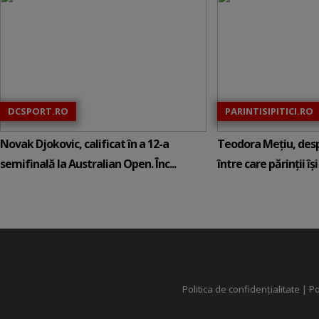
DCSPORT.RO
PARINTISIPITICI.RO
Novak Djokovic, calificat în a 12-a
Teodora Mețiu, desp
semifinală la Australian Open. Înc...
între care părinții își c
Politica de confidențialitate
|
Po