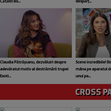
Cătălin Bo...
despărț...
Claudia Pătrășcanu, dezvăluiri despre
Scene incredibile! Il
adevăratul motiv al destrămării trupei
mâna pe aparatul de
Exoti...
unui pa...