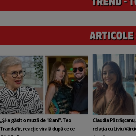
„Și-a găsit o muză de 18 ani”. Teo
Claudia Pătrășcanu,
Trandafir, reacție virală după ce ce
relația cu Liviu Vârci