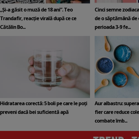
„Și-a găsit o muză de 18 ani”. Teo
Cinci semne zodiaca
Trandafir, reacție virală după ce ce
de o săptămână de e
Cătălin Bo...
perioada 3-9 fe...
Hidratarea corectă: 5 boli pe care le poți
Aur albastru: super
preveni dacă bei suficientă apă
fier care reduce cole
combate îmb...