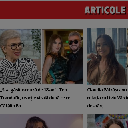
„Și-a găsit o muză de 18 ani”. Teo
Claudia Pătrășcanu,
Trandafir, reacție virală după ce ce
relația cu Liviu Vârci
Cătălin Bo...
despărț...