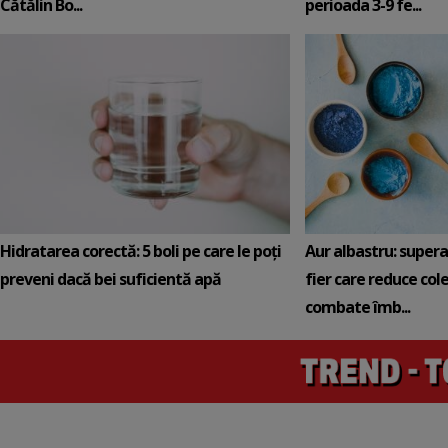
Cătălin Bo...
perioada 3-9 fe...
Hidratarea corectă: 5 boli pe care le poți
Aur albastru: super
preveni dacă bei suficientă apă
fier care reduce cole
combate îmb...