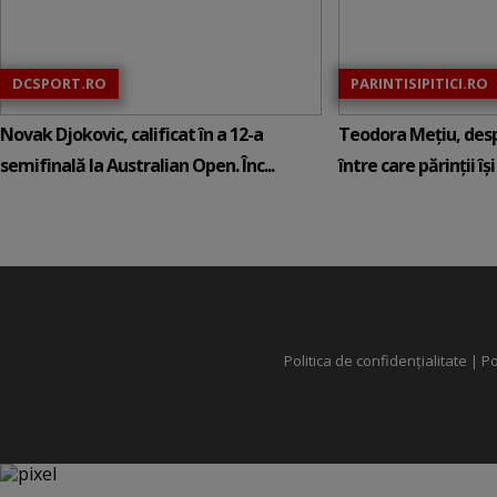
DCSPORT.RO
PARINTISIPITICI.RO
Novak Djokovic, calificat în a 12-a
Teodora Mețiu, desp
semifinală la Australian Open. Înc...
între care părinții își c
Politica de confidențialitate
|
Po