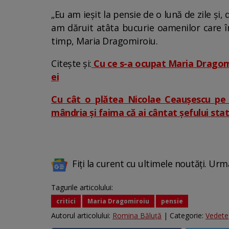
„Eu am ieşit la pensie de o lună de zile şi
am dăruit atâta bucurie oamenilor care îm
timp, Maria Dragomiroiu.
Citește și:
Cu ce s-a ocupat Maria Dragomiro
ei
Cu cât o plătea Nicolae Ceaușescu pe M
mândria și faima că ai cântat șefului stat
Fiți la curent cu ultimele noutăți. Urm
Tagurile articolului:
critici
Maria Dragomiroiu
pensie
Autorul articolului:
Romina Băluță
| Categorie:
Vedete