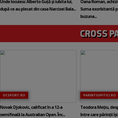
Unde locuiesc Alberto Guță și iubita lui,
Oana Roman, achiziț
după ce au plecat din casa Narcisei Bala...
Suma exorbitantă pe
buzuna...
DCSPORT.RO
PARINTISIPITICI.RO
Novak Djokovic, calificat în a 12-a
Teodora Mețiu, desp
semifinală la Australian Open. Înc...
între care părinții își c