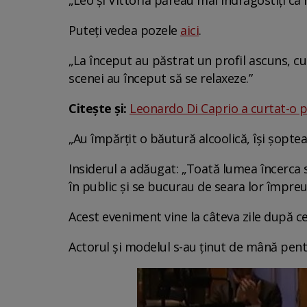
„Leo și Vittoria păreau mai îndrăgostiți ca
Puteți vedea pozele
aici
.
„La început au păstrat un profil ascuns, cu
scenei au început să se relaxeze.”
Citește și:
Leonardo Di Caprio a curtat-o pe
„Au împărțit o băutură alcoolică, își șoptea
Insiderul a adăugat: „Toată lumea încerca
în public și se bucurau de seara lor împreu
Acest eveniment vine la câteva zile după ce
Actorul și modelul s-au ținut de mână pent