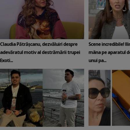
Claudia Pătrășcanu, dezvăluiri despre
Scene incredibile! Il
adevăratul motiv al destrămării trupei
mâna pe aparatul de
Exoti...
unui pa...