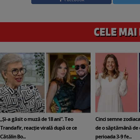
„Și-a găsit o muză de 18 ani”. Teo
Cinci semne zodiaca
Trandafir, reacție virală după ce ce
de o săptămână de e
Cătălin Bo...
perioada 3-9 fe...