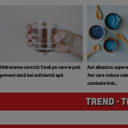
Hidratarea corectă: 5 boli pe care le poți
Aur albastru: super
preveni dacă bei suficientă apă
fier care reduce cole
combate îmb...