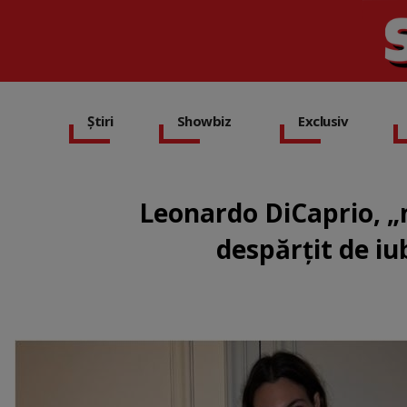
Știri
Showbiz
Exclusiv
Leonardo DiCaprio, „m
despărțit de iub