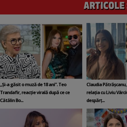
„Și-a găsit o muză de 18 ani”. Teo
Claudia Pătrășcanu,
Trandafir, reacție virală după ce ce
relația cu Liviu Vârci
Cătălin Bo...
despărț...