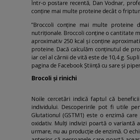
Într-o postare recentă, Dan Vodnar, prof
conține mai multe proteine decât o friptură
”Broccoli conține mai multe proteine 
nutriționale. Broccoli conține o cantitate m
aproximativ 250 kcal și conține aproximati
proteine. Dacă calculăm conținutul de prot
iar cel al cărnii de vită este de 10,4 g. S
pagina de Facebook Știință cu sare și piper
Brocoli și rinichi
Noile cercetări indică faptul că benefic
individului. Descoperirile pot fi utile p
Glutationul (GSTM1) este o enzimă care j
oxidativ. Mulți indivizi poartă o variant
urmare, nu au producție de enzimă. O echip
anterior că persoanele care poartă aceas