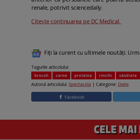
renale, potrivit sciencedaily.
Citește continuarea pe DC Medical.
Fiți la curent cu ultimele noutăți. Urm
Tagurile articolului:
brocoli
carne
proteina
rinichi
sănătate
Autorul articolului:
Spectacola
| Categorie:
Diete
Facebook