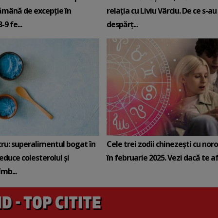
ămână de excepție în
relația cu Liviu Vârciu. De ce s-au
9 fe...
despărț...
tru: superalimentul bogat în
Cele trei zodii chinezești cu noro
reduce colesterolul și
în februarie 2025. Vezi dacă te afli
mb...