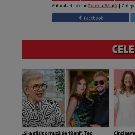
Autorul articolului:
Romina Băluță
| Catego
Facebook
„Și-a găsit o muză de 18 ani”. Teo
Cinci sem