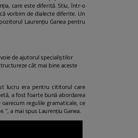
ia, care este diferită. Stiu, într-o
că vorbim de dialecte diferite. Un
ompozitorul Laurențiu Ganea pentru
oie de ajutorul specialiștilor
 structureze cât mai bine aceste
st lucru era pentru cititorul care
oetă, a fost foarte bună abordarea
ge oarecum regulile gramaticale, ce
e. ”, a mai spus Laurențiu Ganea.