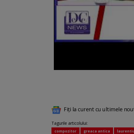
Fiți la curent cu ultimele nou
Tagurile articolului:
compozitor
greaca antica
laurenti