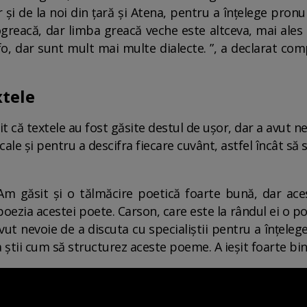
și de la noi din țară și Atena, pentru a înțelege pronunț
greacă, dar limba greacă veche este altceva, mai ales 
afo, dar sunt mult mai multe dialecte. ”, a declarat c
xtele
că textele au fost găsite destul de ușor, dar a avut nev
cale și pentru a descifra fiecare cuvânt, astfel încât să
 Am găsit și o tălmăcire poetică foarte bună, dar ace
poezia acestei poete. Carson, care este la rândul ei o p
vut nevoie de a discuta cu specialiștii pentru a înțele
știi cum să structurez aceste poeme. A ieșit foarte bin