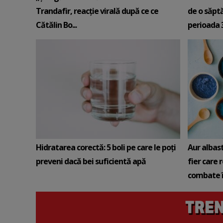
Trandafir, reacție virală după ce ce
de o săpt
Cătălin Bo...
perioada 3-
Hidratarea corectă: 5 boli pe care le poți
Aur albas
preveni dacă bei suficientă apă
fier care 
combate î