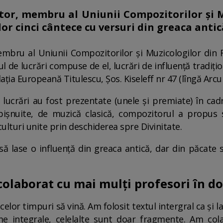
or, membru al Uniunii Compozitorilor și 
lor cinci cântece cu versuri din greaca antic
bru al Uniunii Compozitorilor și Muzicologilor din Ro
de lucrări compuse de el, lucrări de influență tradițion
ția Europeană Titulescu, Șos. Kiseleff nr 47 (lîngă Arcu
 lucrări au fost prezentate (unele și premiate) în cadr
ișnuite, de muzică clasică, compozitorul a propus s
culturi unite prin deschiderea spre Divinitate.
 să lase o influență din greaca antică, dar din păcat
olaborat cu mai mulți profesori în 
celor timpuri să vină. Am folosit textul intergral ca și l
e integrale, celelalte sunt doar fragmente. Am col