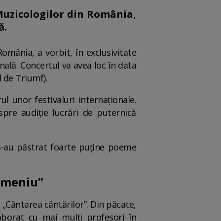
Muzicologilor din România,
ă.
mânia, a vorbit, în exclusivitate
ală. Concertul va avea loc în data
l de Triumf).
ul unor festivaluri internaționale.
pre audiție lucrări de puternică
e s-au păstrat foarte puține poeme
domeniu”
a „Cântarea cântărilor”. Din păcate,
aborat cu mai mulți profesori în