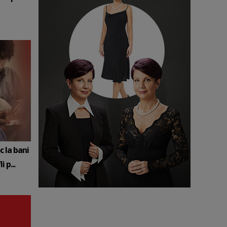
c la bani
 p...