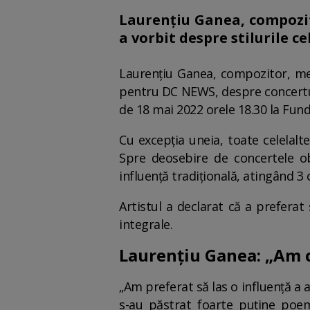
Laurențiu Ganea, compozit
a vorbit despre stilurile ce
Laurențiu Ganea, compozitor, mem
pentru DC NEWS, despre concertul 
de 18 mai 2022 orele 18.30 la Funda
Cu excepția uneia, toate celelalte
Spre deosebire de concertele ob
influență tradițională, atingând 3 
Artistul a declarat că a preferat
integrale.
Laurențiu Ganea: „Am c
„Am preferat să las o influență a a
s-au păstrat foarte puține poem