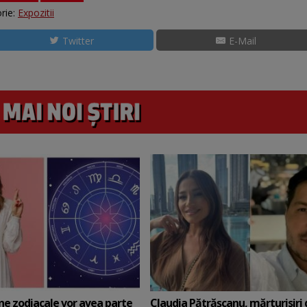
rie:
Expozitii
Twitter
E-Mail
ne zodiacale vor avea parte
Claudia Pătrășcanu, mărturisiri