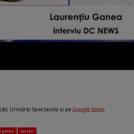
tăți. Urmăriți Spectacola și pe
Google News
u ganea
lucrari