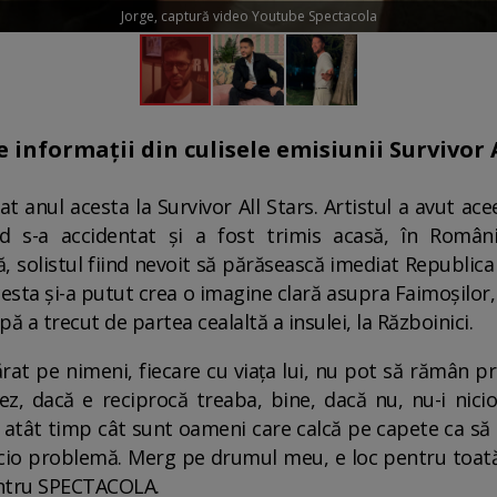
Jorge, captură video Youtube Spectacola
 informații din culisele emisiunii Survivor A
 anul acesta la Survivor All Stars. Artistul a avut ace
d s-a accidentat și a fost trimis acasă, în România
, solistul fiind nevoit să părăsească imediat Republic
cesta și-a putut crea o imagine clară asupra Faimoșilor,
ă a trecut de partea cealaltă a insulei, la Războinici.
at pe nimeni, fiecare cu viața lui, nu pot să rămân pri
ez, dacă e reciprocă treaba, bine, dacă nu, nu-i ni
 și atât timp cât sunt oameni care calcă pe capete ca s
icio problemă. Merg pe drumul meu, e loc pentru toată
pentru SPECTACOLA.