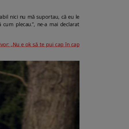
abil nici nu mă suportau, că eu le
ă cum plecau.”, ne-a mai declarat
vor: „Nu e ok să te pui cap în cap