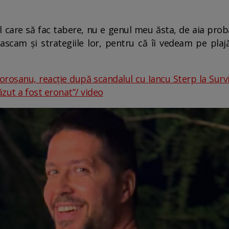
 care să fac tabere, nu e genul meu ăsta, de aia prob
scam și strategiile lor, pentru că îi vedeam pe plaj
roșanu, reacție după scandalul cu Iancu Sterp la Survi
ăzut a fost eronat”/ video