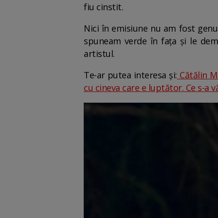
fiu cinstit.
Nici în emisiune nu am fost genul
spuneam verde în fața și le dema
artistul.
Te-ar putea interesa și:
Cătălin Mo
cu cineva care e luptător. Ce s-a v