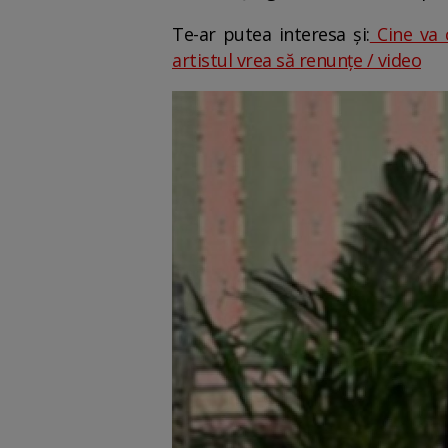
Te-ar putea interesa și:
Cine va c
artistul vrea să renunțe / video