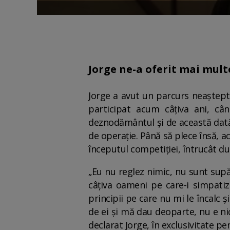
Jorge ne-a oferit mai multe
Jorge a avut un parcurs neașteptat
participat acum câțiva ani, cân
deznodământul și de această dată
de operație. Până să plece însă, a
începutul competiției, întrucât dup
„Eu nu reglez nimic, nu sunt supăr
câțiva oameni pe care-i simpatiz
principii pe care nu mi le încalc
de ei și mă dau deoparte, nu e n
declarat Jorge, în exclusivitate 