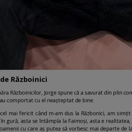
de Războinici
ăra Războinicilor, Jorge spune că a savurat din plin co
s-au comportat cu el neașteptat de bine.
el mai fericit când m-am dus la Războnici, am simțit c
n gură, asta se întâmpla la Faimoși, asta e realitatea, s
amenii cu care aș putea să vorbesc mai departe de la 