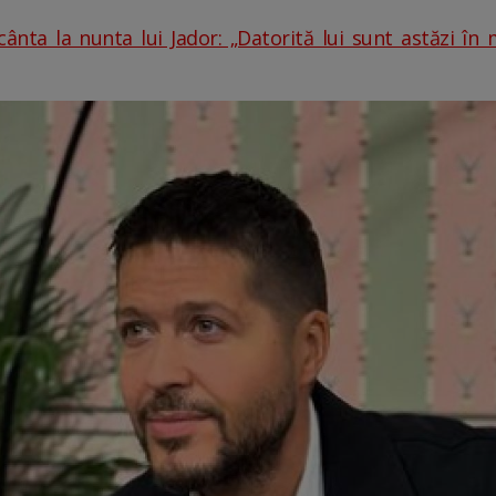
ânta la nunta lui Jador: „Datorită lui sunt astăzi în m