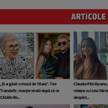
„Și-a găsit o muză de 18 ani”. Teo
Claudia Pătrășcanu,
Trandafir, reacție virală după ce ce
relația cu Liviu Vârci
Cătălin Bo...
despărț...