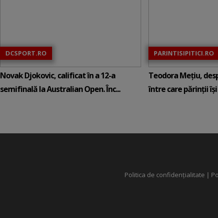
DCSPORT.RO
PARINTISIPITICI.RO
Novak Djokovic, calificat în a 12-a
Teodora Mețiu, desp
semifinală la Australian Open. Înc...
între care părinții își c
Politica de confidențialitate
|
Po