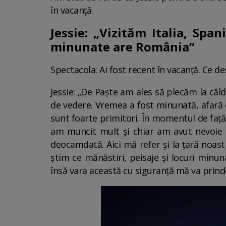
în vacanță.
Jessie: „Vizităm Italia, Spa
minunate are România”
Spectacola: Ai fost recent în vacanță. Ce dest
Jessie: „De Paște am ales să plecăm la căld
de vedere. Vremea a fost minunată, afară er
sunt foarte primitori. În momentul de față 
am muncit mult și chiar am avut nevoie d
deocamdată. Aici mă refer și la țară noast
știm ce mănăstiri, peisaje și locuri minu
însă vara această cu siguranță mă va prinde 