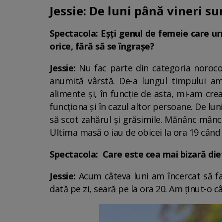
Jessie: De luni până vineri s
Spectacola: Eșți genul de femeie care ur
orice, fără să se îngrașe?
Jessie:
Nu fac parte din categoria norocoas
anumită vârstă. De-a lungul timpului a
alimente și, în funcție de asta, mi-am cr
funcționa și în cazul altor persoane. De lun
să scot zahărul și grăsimile. Mănânc mâncar
Ultima masă o iau de obicei la ora 19 când 
Spectacola: Care este cea mai bizară die
Jessie:
Acum câteva luni am încercat să fa
dată pe zi, seară pe la ora 20. Am ținut-o 