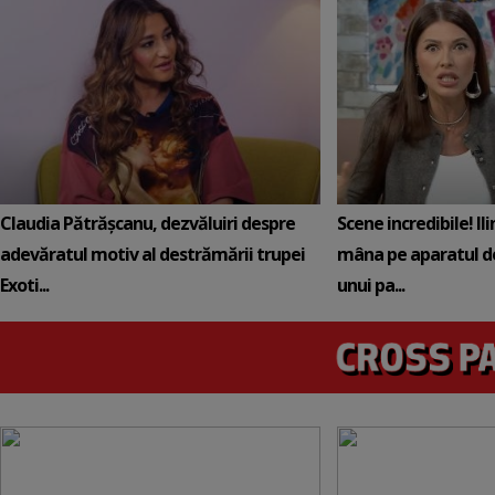
Claudia Pătrășcanu, dezvăluiri despre
Scene incredibile! Il
adevăratul motiv al destrămării trupei
mâna pe aparatul de
Exoti...
unui pa...