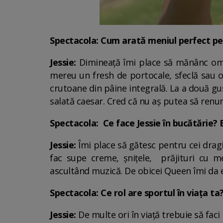
Spectacola: Cum arată meniul perfect pen
Jessie:
Dimineață îmi place să mănânc oml
mereu un fresh de portocale, sfeclă sau o
crutoane din pâine integrală. La a două gus
salată caesar. Cred că nu aș putea să renun
Spectacola: Ce face Jessie în bucătărie? Eș
Jessie:
Îmi place să gătesc pentru cei drag
fac supe creme, șnițele, prăjituri cu m
ascultând muzică. De obicei Queen îmi da e
Spectacola: Ce rol are sportul în viața ta
Jessie:
De multe ori în viață trebuie să faci 