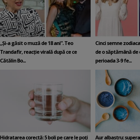
„Și-a găsit o muză de 18 ani”. Teo
Cinci semne zodiaca
Trandafir, reacție virală după ce ce
de o săptămână de e
Cătălin Bo...
perioada 3-9 fe...
Hidratarea corectă: 5 boli pe care le poți
Aur albastru: super