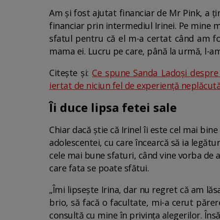
Am şi fost ajutat financiar de Mr Pink, a ţ
financiar prin intermediul Irinei. Pe mine m
sfatul pentru că el m-a certat când am fos
mama ei. Lucru pe care, până la urmă, l-am
Citește și:
Ce spune Sanda Ladoși despre s
iertat de niciun fel de experiență neplăcută
Îi duce lipsa fetei sale
Chiar dacă știe că Irinel îi este cel mai b
adolescentei, cu care încearcă să ia legătur
cele mai bune sfaturi, când vine vorba de a
care fata se poate sfătui.
„Îmi lipseşte Irina, dar nu regret că am lă
brio, să facă o facultate, mi-a cerut păre
consultă cu mine în privinţa alegerilor. Însă