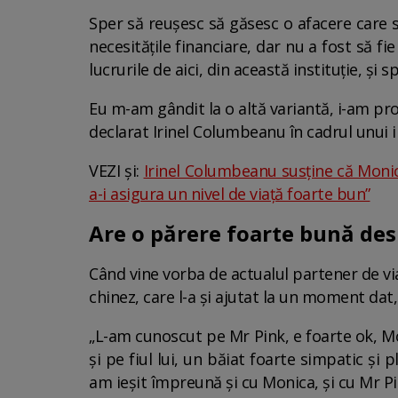
Sper să reuşesc să găsesc o afacere care s
necesităţile financiare, dar nu a fost să f
lucrurile de aici, din această instituţie, ş
Eu m-am gândit la o altă variantă, i-am pro
declarat Irinel Columbeanu în cadrul unui 
VEZI și:
Irinel Columbeanu susține că Monic
a-i asigura un nivel de viaţă foarte bun”
Are o părere foarte bună des
Când vine vorba de actualul partener de vi
chinez, care l-a și ajutat la un moment dat,
„L-am cunoscut pe Mr Pink, e foarte ok, Mo
şi pe fiul lui, un băiat foarte simpatic şi
am ieşit împreună şi cu Monica, şi cu Mr Pin