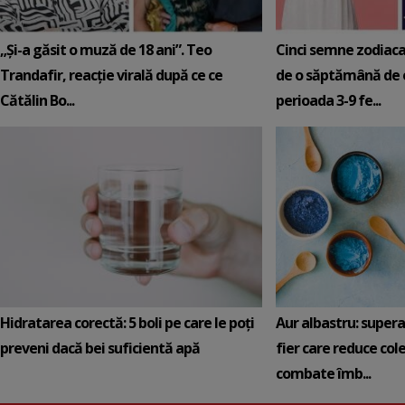
„Și-a găsit o muză de 18 ani”. Teo
Cinci semne zodiaca
Trandafir, reacție virală după ce ce
de o săptămână de e
Cătălin Bo...
perioada 3-9 fe...
Hidratarea corectă: 5 boli pe care le poți
Aur albastru: super
preveni dacă bei suficientă apă
fier care reduce cole
combate îmb...