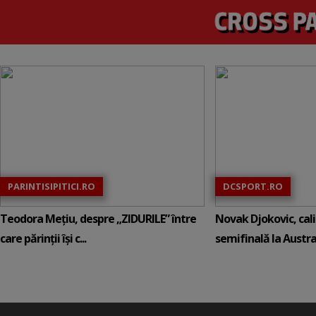
PARINTISIPITICI.RO
DCSPORT.RO
Teodora Mețiu, despre „ZIDURILE” între
Novak Djokovic, calif
care părinții își c...
semifinală la Austral