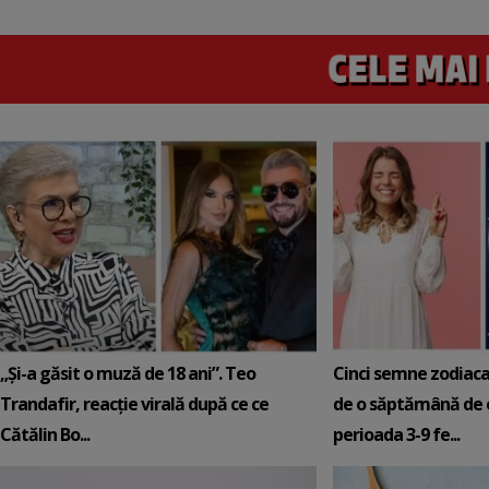
„Și-a găsit o muză de 18 ani”. Teo
Cinci semne zodiaca
Trandafir, reacție virală după ce ce
de o săptămână de e
Cătălin Bo...
perioada 3-9 fe...