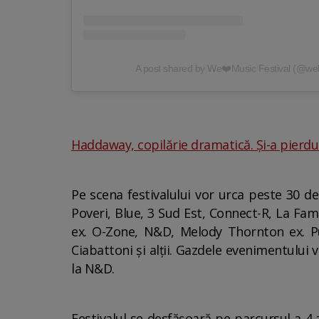
A post shared by We❤️Music Festival (@welo
Haddaway, copilărie dramatică. Și-a pierdut
Pe scena festivalului vor urca peste 30 de
Poveri, Blue, 3 Sud Est, Connect-R, La Fa
ex. O-Zone, N&D, Melody Thornton ex. Pus
Ciabattoni și alții. Gazdele evenimentului 
la N&D.
Festivalul se desfășoară pe parcursul a 4 zi