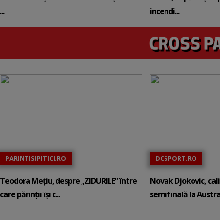
...
incendi...
PARINTISIPITICI.RO
DCSPORT.RO
Teodora Mețiu, despre „ZIDURILE” între
Novak Djokovic, calif
care părinții își c...
semifinală la Austral