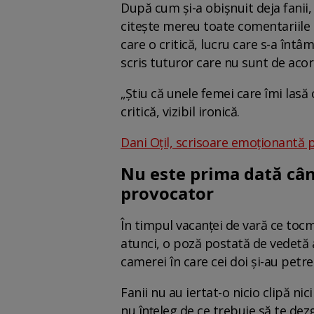
După cum și-a obișnuit deja fanii,
citește mereu toate comentariile p
care o critică, lucru care s-a întâ
scris tuturor care nu sunt de aco
„Știu că unele femei care îmi lasă 
critică, vizibil ironică.
Dani Oțil, scrisoare emoționantă p
Nu este prima dată cân
provocator
În timpul vacanței de vară ce tocma
atunci, o poză postată de vedetă a
camerei în care cei doi și-au petr
Fanii nu au iertat-o nicio clipă nic
nu înțeleg de ce trebuie să te dez