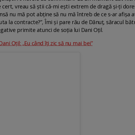
cert, vreau să știi că-mi ești extrem de dragă și-ți doresc 
însă nu mă pot abține să nu mă întreb de ce s-ar afișa 
juta la contracte?”, Îmi și pare rău de Dănuț, săracul băt
ative primite atunci de soția lui Dani Oțil.
Dani Oțil: „Eu când îți zic să nu mai bei”