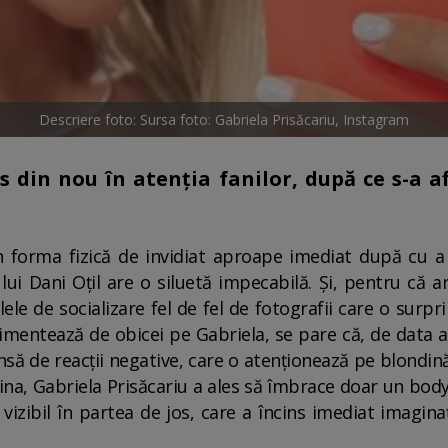
Descriere foto: Sursa foto: Gabriela Prisăcariu, Instagram
s din nou în atenția fanilor, după ce s-a 
 în forma fizică de invidiat aproape imediat după cu 
lui Dani Oțil are o siluetă impecabilă. Și, pentru că 
le de socializare fel de fel de fotografii care o surpri
imentează de obicei pe Gabriela, se pare că, de data 
nsă de reacții negative, care o atenționează pe blondină
cina, Gabriela Prisăcariu a ales să îmbrace doar un bod
izibil în partea de jos, care a încins imediat imagin