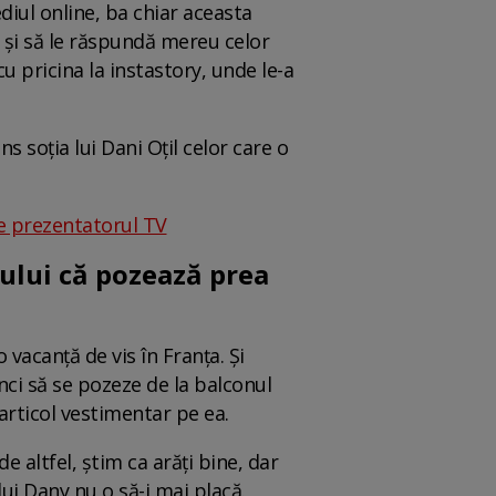
diul online, ba chiar aceasta
r și să le răspundă mereu celor
cu pricina la instastory, unde le-a
s soția lui Dani Oțil celor care o
re prezentatorul TV
tului că pozează prea
 vacanță de vis în Franța. Și
nci să se pozeze de la balconul
articol vestimentar pe ea.
de altfel, știm ca arăți bine, dar
ui Dany nu o să-i mai placă.