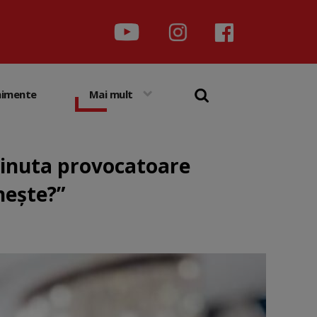
nimente
Mai mult
 ținuta provocatoare
nește?”