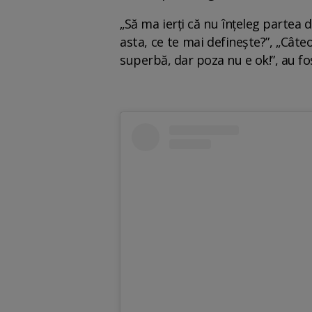
„Să ma ierți că nu înțeleg partea d
asta, ce te mai definește?”, „Câteo
superbă, dar poza nu e ok!”, au fo