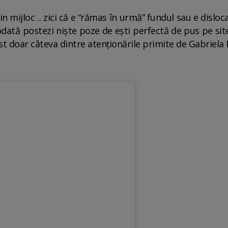
in mijloc .. zici că e “rămas în urmă” fundul sau e disloca
dată postezi niște poze de ești perfectă de pus pe site-uri
st doar câteva dintre atenționările primite de Gabriela P