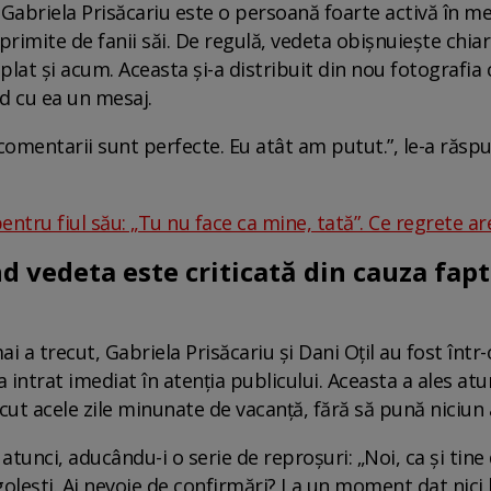
 Gabriela Prisăcariu este o persoană foarte activă în me
rimite de fanii săi. De regulă, vedeta obișnuiește chia
mplat și acum. Aceasta și-a distribuit din nou fotografia 
rd cu ea un mesaj.
comentarii sunt perfecte. Eu atât am putut.”, le-a răspun
entru fiul său: „Tu nu face ca mine, tată”. Ce regrete a
d vedeta este criticată din cauza fap
i a trecut, Gabriela Prisăcariu și Dani Oțil au fost într-o
 intrat imediat în atenția publicului. Aceasta a ales atu
ecut acele zile minunate de vacanță, fără să pună niciun 
i atunci, aducându-i o serie de reproșuri: „Noi, ca și tine 
golești. Ai nevoie de confirmări? La un moment dat nici l