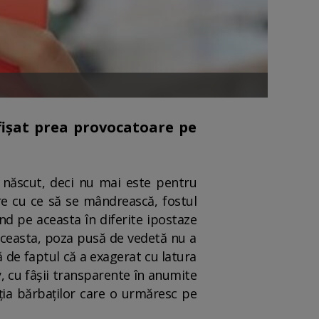
afișat prea provocatoare pe
a născut, deci nu mai este pentru
are cu ce să se mândrească, fostul
nd pe aceasta în diferite ipostaze
aceasta, poza pusă de vedetă nu a
 de faptul că a exagerat cu latura
y, cu fâșii transparente în anumite
ația bărbaților care o urmăresc pe