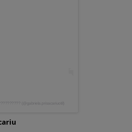
?????????? (@gabriela.prisacariuotil)
cariu