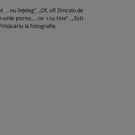
t … nu înțeleg”, „Of, of! Dincolo de
le porno..... ce- i cu tine” , „Ești
risăcariu la fotografie.