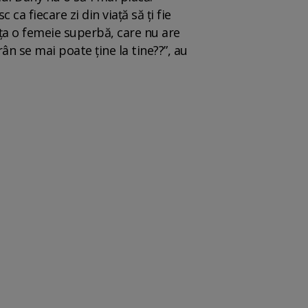
ca fiecare zi din viață să ți fie
ața o femeie superbă, care nu are
rân se mai poate ține la tine??”, au