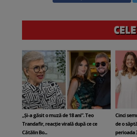
„Și-a găsit o muză de 18 ani”. Teo
Cinci sem
Trandafir, reacție virală după ce ce
de o săpt
Cătălin Bo...
perioada 3-