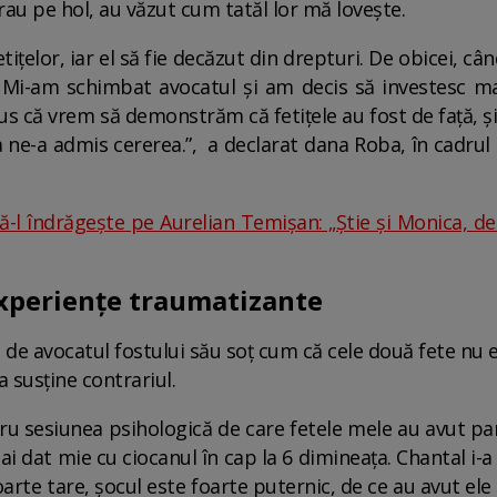
rau pe hol, au văzut cum tatăl lor mă lovește.
ițelor, iar el să fie decăzut din drepturi. De obicei, c
e. Mi-am schimbat avocatul și am decis să investesc ma
spus că vrem să demonstrăm că fetițele au fost de față, 
a ne-a admis cererea.”, a declarat dana Roba, în cadrul
-l îndrăgește pe Aurelian Temișan: „Știe și Monica, de
experiențe traumatizante
ute de avocatul fostului său soț cum că cele două fete nu
 susține contrariul.
ru sesiunea psihologică de care fetele mele au avut par
ai dat mie cu ciocanul în cap la 6 dimineața. Chantal i
arte tare, șocul este foarte puternic, de ce au avut ele