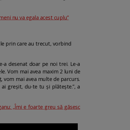
meni nu va egala acest cuplu”
le prin care au trecut, vorbind
ne-a desenat doar pe noi trei. Le-a
 ele. Vom mai avea maxim 2 luni de
rț, vom mai avea multe de parcurs.
i greșit, du-te tu și plătește.”, a
nganu: „Îmi e foarte greu să găsesc