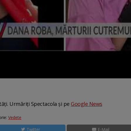
tăți. Urmăriți Spectacola și pe
Google News
rie:
Vedete
Twitter
E-Mail