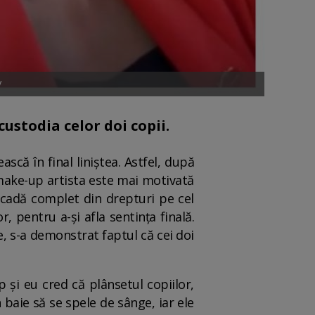
V
custodia celor doi copii.
că în final liniștea. Astfel, după
 make-up artista este mai motivată
 decadă complet din drepturi pe cel
, pentru a-și afla sentința finală.
, s-a demonstrat faptul că cei doi
 și eu cred că plânsetul copiilor,
n baie să se spele de sânge, iar ele