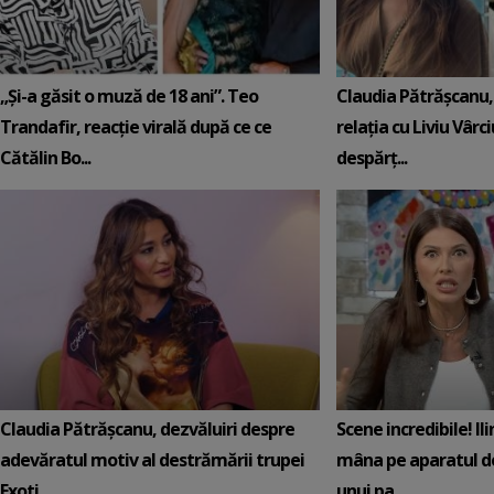
„Și-a găsit o muză de 18 ani”. Teo
Claudia Pătrășcanu,
Trandafir, reacție virală după ce ce
relația cu Liviu Vârci
Cătălin Bo...
despărț...
Claudia Pătrășcanu, dezvăluiri despre
Scene incredibile! Il
adevăratul motiv al destrămării trupei
mâna pe aparatul de
Exoti...
unui pa...