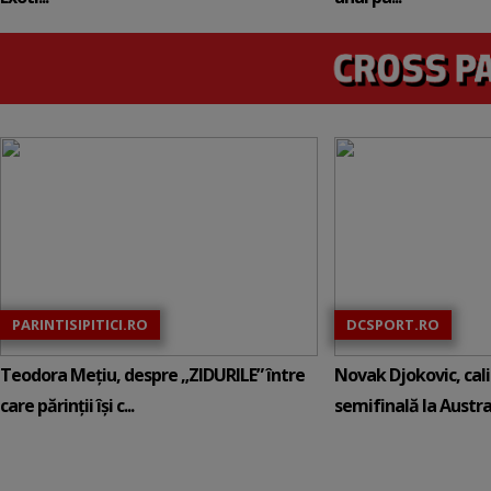
PARINTISIPITICI.RO
DCSPORT.RO
Teodora Mețiu, despre „ZIDURILE” între
Novak Djokovic, calif
care părinții își c...
semifinală la Austral