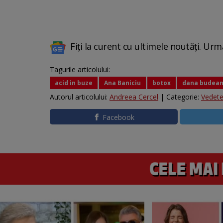
Fiți la curent cu ultimele noutăți. Urm
Tagurile articolului:
acid in buze
Ana Baniciu
botox
dana budea
Autorul articolului:
Andreea Cercel
| Categorie:
Vedet
Facebook