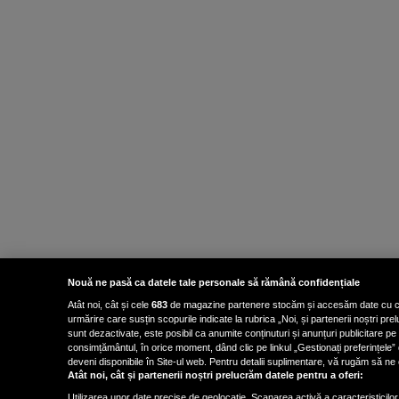
Nouă ne pasă ca datele tale personale să rămână confidențiale
Atât noi, cât și cele
683
de magazine partenere stocăm și accesăm date cu carac
urmărire care susțin scopurile indicate la rubrica „Noi, și partenerii noștri p
sunt dezactivate, este posibil ca anumite conținuturi și anunțuri publicitare pe
consimțământul, în orice moment, dând clic pe linkul „Gestionați preferințele” 
deveni disponibile în Site-ul web. Pentru detalii suplimentare, vă rugăm să ne co
Atât noi, cât și partenerii noștri prelucrăm datele pentru a oferi:
Utilizarea unor date precise de geolocație. Scanarea activă a caracteristicilor 