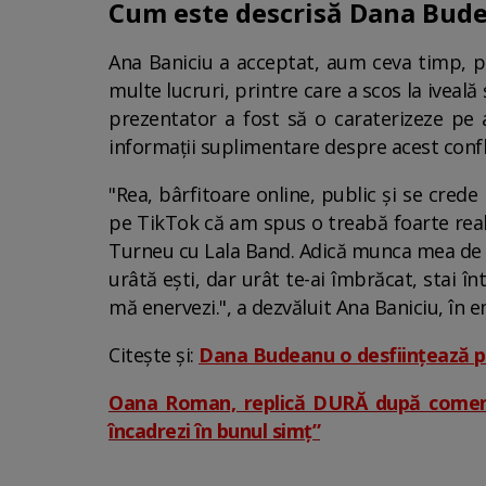
Cum este descrisă Dana Bude
Ana Baniciu a acceptat, aum ceva timp, pr
multe lucruri, printre care a scos la iveal
prezentator a fost să o caraterizeze pe a
informații suplimentare despre acest confl
"Rea, bârfitoare online, public și se cred
pe TikTok că am spus o treabă foarte real
Turneu cu Lala Band. Adică munca mea de pe
urâtă ești, dar urât te-ai îmbrăcat, stai în
mă enervezi.", a dezvăluit Ana Baniciu, în 
Citește și:
Dana Budeanu o desființează p
Oana Roman, replică DURĂ după comentar
încadrezi în bunul simț”