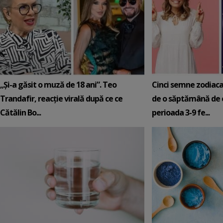
„Și-a găsit o muză de 18 ani”. Teo
Cinci semne zodiaca
Trandafir, reacție virală după ce ce
de o săptămână de e
Cătălin Bo...
perioada 3-9 fe...